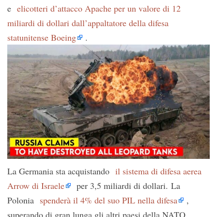
e
elicotteri d’attacco Apache per un valore di 12
miliardi di dollari dall’appaltatore della difesa
statunitense Boeing
.
La Germania sta acquistando
il sistema di difesa aerea
Arrow di Israele
per 3,5 miliardi di dollari. La
Polonia
spenderà il 4% del suo PIL nella difesa
,
superando di gran lunga gli altri paesi della NATO