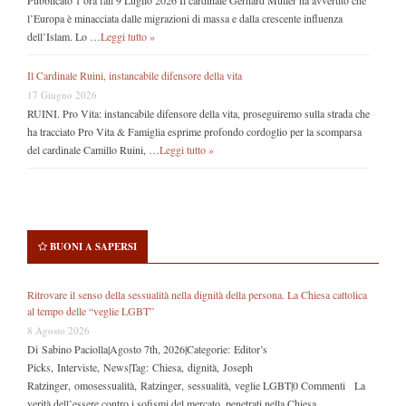
Pubblicato 1 ora fail 9 Luglio 2026 Il cardinale Gerhard Müller ha avvertito che
l’Europa è minacciata dalle migrazioni di massa e dalla crescente influenza
dell’Islam. Lo …
Leggi tutto »
Il Cardinale Ruini, instancabile difensore della vita
17 Giugno 2026
RUINI. Pro Vita: instancabile difensore della vita, proseguiremo sulla strada che
ha tracciato Pro Vita & Famiglia esprime profondo cordoglio per la scomparsa
del cardinale Camillo Ruini, …
Leggi tutto »
BUONI A SAPERSI
Ritrovare il senso della sessualità nella dignità della persona. La Chiesa cattolica
al tempo delle “veglie LGBT”
8 Agosto 2026
Di Sabino Paciolla|Agosto 7th, 2026|Categorie: Editor’s
Picks, Interviste, News|Tag: Chiesa, dignità, Joseph
Ratzinger, omosessualità, Ratzinger, sessualità, veglie LGBT|0 Commenti La
verità dell’essere contro i sofismi del mercato, penetrati nella Chiesa …