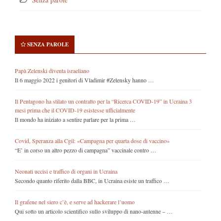
SENZA PAROLE
Papà Zelenski diventa israeliano
Il 6 maggio 2022 i genitori di Vladimir #Zelensky hanno …
Il Pentagono ha stilato un contratto per la “Ricerca COVID-19” in Ucraina 3
mesi prima che il COVID-19 esistesse ufficialmente
Il mondo ha iniziato a sentire parlare per la prima …
Covid, Speranza alla Cgil: «Campagna per quarta dose di vaccino»
“E’ in corso un altro pezzo di campagna” vaccinale contro …
Neonati uccisi e traffico di organi in Ucraina
Secondo quanto riferito dalla BBC, in Ucraina esiste un traffico …
Il grafene nel siero c’è, e serve ad hackerare l’uomo
Qui sotto un articolo scientifico sullo sviluppo di nano-antenne – …