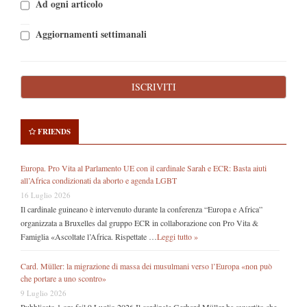
Ad ogni articolo
Aggiornamenti settimanali
FRIENDS
Europa. Pro Vita al Parlamento UE con il cardinale Sarah e ECR: Basta aiuti
all’Africa condizionati da aborto e agenda LGBT
16 Luglio 2026
Il cardinale guineano è intervenuto durante la conferenza “Europa e Africa”
organizzata a Bruxelles dal gruppo ECR in collaborazione con Pro Vita &
Famiglia «Ascoltate l’Africa. Rispettate …
Leggi tutto »
Card. Müller: la migrazione di massa dei musulmani verso l’Europa «non può
che portare a uno scontro»
9 Luglio 2026