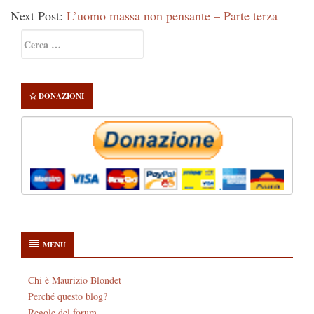
Next Post:
L’uomo massa non pensante – Parte terza
Primary
Ricerca
Sidebar
per:
DONAZIONI
MENU
Chi è Maurizio Blondet
Perché questo blog?
Regole del forum