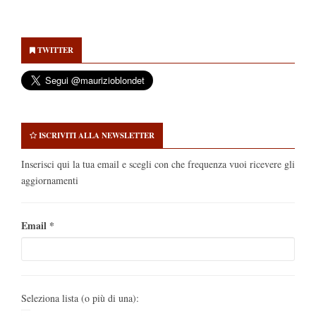
Secondary
Sidebar
TWITTER
ISCRIVITI ALLA NEWSLETTER
Inserisci qui la tua email e scegli con che frequenza vuoi ricevere gli
aggiornamenti
Email
*
Seleziona lista (o più di una):