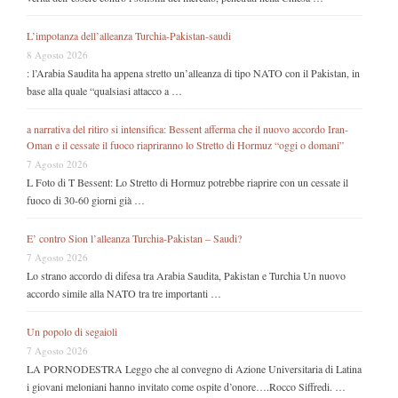
L’impotanza dell’alleanza Turchia-Pakistan-saudi
8 Agosto 2026
: l’Arabia Saudita ha appena stretto un’alleanza di tipo NATO con il Pakistan, in
base alla quale “qualsiasi attacco a …
a narrativa del ritiro si intensifica: Bessent afferma che il nuovo accordo Iran-
Oman e il cessate il fuoco riapriranno lo Stretto di Hormuz “oggi o domani”
7 Agosto 2026
L Foto di T Bessent: Lo Stretto di Hormuz potrebbe riaprire con un cessate il
fuoco di 30-60 giorni già …
E’ contro Sion l’alleanza Turchia-Pakistan – Saudi?
7 Agosto 2026
Lo strano accordo di difesa tra Arabia Saudita, Pakistan e Turchia Un nuovo
accordo simile alla NATO tra tre importanti …
Un popolo di segaioli
7 Agosto 2026
LA PORNODESTRA Leggo che al convegno di Azione Universitaria di Latina
i giovani meloniani hanno invitato come ospite d’onore….Rocco Siffredi. …