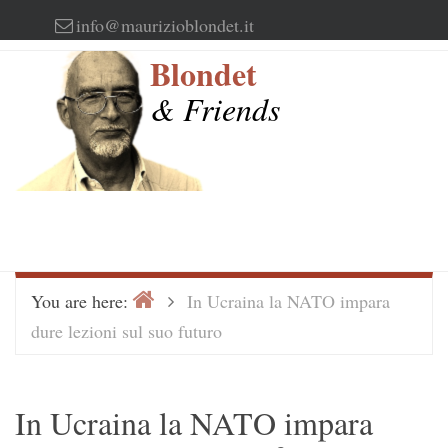
Skip
info@maurizioblondet.it
to
Blondet
content
& Friends
Home
>
You are here:
In Ucraina la NATO impara
dure lezioni sul suo futuro
In Ucraina la NATO impara