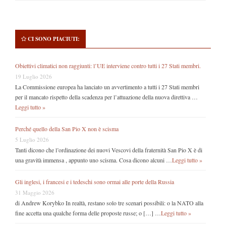
CI SONO PIACIUTI:
Obiettivi climatici non raggiunti: l’UE interviene contro tutti i 27 Stati membri.
19 Luglio 2026
La Commissione europea ha lanciato un avvertimento a tutti i 27 Stati membri
per il mancato rispetto della scadenza per l’attuazione della nuova direttiva …
Leggi tutto »
Perché quello della San Pio X non è scisma
5 Luglio 2026
Tanti dicono che l’ordinazione dei nuovi Vescovi della fraternità San Pio X è di
una gravità immensa , appunto uno scisma. Cosa dicono alcuni …
Leggi tutto »
Gli inglesi, i francesi e i tedeschi sono ormai alle porte della Russia
31 Maggio 2026
di Andrew Korybko In realtà, restano solo tre scenari possibili: o la NATO alla
fine accetta una qualche forma delle proposte russe; o […] …
Leggi tutto »