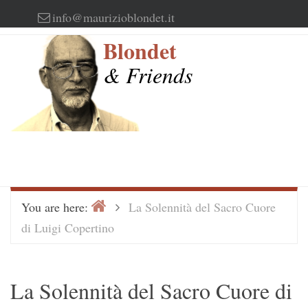
Skip
info@maurizioblondet.it
to
Blondet
content
& Friends
Home
>
You are here:
La Solennità del Sacro Cuore
di Luigi Copertino
La Solennità del Sacro Cuore di