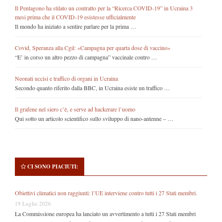
Il Pentagono ha stilato un contratto per la “Ricerca COVID-19” in Ucraina 3
mesi prima che il COVID-19 esistesse ufficialmente
Il mondo ha iniziato a sentire parlare per la prima …
Covid, Speranza alla Cgil: «Campagna per quarta dose di vaccino»
“E’ in corso un altro pezzo di campagna” vaccinale contro …
Neonati uccisi e traffico di organi in Ucraina
Secondo quanto riferito dalla BBC, in Ucraina esiste un traffico …
Il grafene nel siero c’è, e serve ad hackerare l’uomo
Qui sotto un articolo scientifico sullo sviluppo di nano-antenne – …
CI SONO PIACIUTI:
Obiettivi climatici non raggiunti: l’UE interviene contro tutti i 27 Stati membri.
19 Luglio 2026
La Commissione europea ha lanciato un avvertimento a tutti i 27 Stati membri