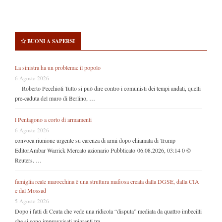
BUONI A SAPERSI
La sinistra ha un problema: il popolo
6 Agosto 2026
Roberto Pecchioli Tutto si può dire contro i comunisti dei tempi andati, quelli
pre-caduta del muro di Berlino, …
l Pentagono a corto di armamenti
6 Agosto 2026
convoca riunione urgente su carenza di armi dopo chiamata di Trump
EditorAmbar Warrick Mercato azionario Pubblicato 06.08.2026, 03:14 0 ©
Reuters. …
famiglia reale marocchina è una struttura mafiosa creata dalla DGSE, dalla CIA
e dal Mossad
5 Agosto 2026
Dopo i fatti di Ceuta che vede una ridicola “disputa” mediata da quattro imbecilli
che si sono improvvisati migranti tra …