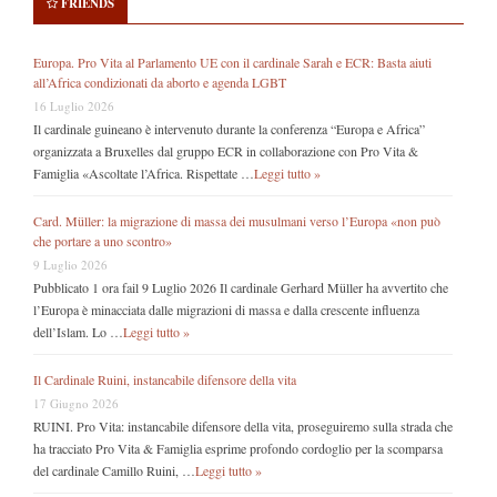
FRIENDS
Europa. Pro Vita al Parlamento UE con il cardinale Sarah e ECR: Basta aiuti
all’Africa condizionati da aborto e agenda LGBT
16 Luglio 2026
Il cardinale guineano è intervenuto durante la conferenza “Europa e Africa”
organizzata a Bruxelles dal gruppo ECR in collaborazione con Pro Vita &
Famiglia «Ascoltate l’Africa. Rispettate …
Leggi tutto »
Card. Müller: la migrazione di massa dei musulmani verso l’Europa «non può
che portare a uno scontro»
9 Luglio 2026
Pubblicato 1 ora fail 9 Luglio 2026 Il cardinale Gerhard Müller ha avvertito che
l’Europa è minacciata dalle migrazioni di massa e dalla crescente influenza
dell’Islam. Lo …
Leggi tutto »
Il Cardinale Ruini, instancabile difensore della vita
17 Giugno 2026
RUINI. Pro Vita: instancabile difensore della vita, proseguiremo sulla strada che
ha tracciato Pro Vita & Famiglia esprime profondo cordoglio per la scomparsa
del cardinale Camillo Ruini, …
Leggi tutto »