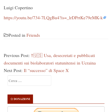
Luigi Copertino
https://youtu.be/734-7LQgBu4?is=_lrDPrtKe79eMK-k
Posted in
Friends
Previous Post:
‼️🇺🇸 Usa, desecretati e pubblicati
documenti sui biolaboratori statunitensi in Ucraina
Next Post:
Il “successo” di Space X
Primary
Ricerca
Sidebar
per:
DONAZIONI