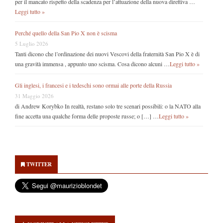
per il mancato rispetto della scadenza per l’attuazione della nuova direttiva …
Leggi tutto »
Perché quello della San Pio X non è scisma
5 Luglio 2026
Tanti dicono che l’ordinazione dei nuovi Vescovi della fraternità San Pio X è di
una gravità immensa , appunto uno scisma. Cosa dicono alcuni …
Leggi tutto »
Gli inglesi, i francesi e i tedeschi sono ormai alle porte della Russia
31 Maggio 2026
di Andrew Korybko In realtà, restano solo tre scenari possibili: o la NATO alla
fine accetta una qualche forma delle proposte russe; o […] …
Leggi tutto »
Secondary
Sidebar
TWITTER