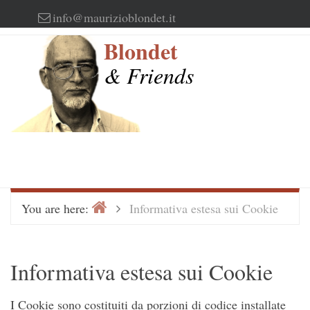
Skip
info@maurizioblondet.it
to
Blondet
content
& Friends
Home
>
You are here:
Informativa estesa sui Cookie
Informativa estesa sui Cookie
I Cookie sono costituiti da porzioni di codice installate