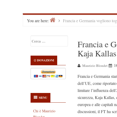
Home
>
You are here:
Francia e Germania vogliono togli
Primary
Ricerca
Francia e G
Sidebar
per:
Kaja Kallas 
DONAZIONI
1
Maurizio Blondet
Francia e Germania stan
dell’UE, come riportato
limitare l’influenza dell
sicurezza, Kaja Kallas, 
MENU
europea e alle capitali n
Chi è Maurizio
discussioni, il FT ha sc
Blondet