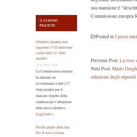
sua mansione è “descritta
Commissione europea R
CI SONO
PIACIUTI:
Posted in
I pezzi mie
Obiettivi climatici non
raggiunti: l’UE interviene
contro tutti i 27 Stati
membri.
Previous Post:
La voce d
19 Luglio 2026
Next Post:
Mario Draghi 
La Commissione europea
riduzione degli stipendi
ha lanciato un
avvertimento a tutti i 27
Stati membri per il
mancato rispetto della
scadenza per l’attuazione
della nuova direttiva …
Leggi tutto »
Perché quello della San
Pio X non è scisma