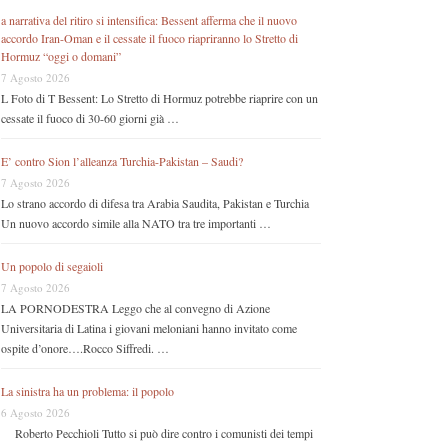
a narrativa del ritiro si intensifica: Bessent afferma che il nuovo
accordo Iran-Oman e il cessate il fuoco riapriranno lo Stretto di
Hormuz “oggi o domani”
7 Agosto 2026
L Foto di T Bessent: Lo Stretto di Hormuz potrebbe riaprire con un
cessate il fuoco di 30-60 giorni già …
E’ contro Sion l’alleanza Turchia-Pakistan – Saudi?
7 Agosto 2026
Lo strano accordo di difesa tra Arabia Saudita, Pakistan e Turchia
Un nuovo accordo simile alla NATO tra tre importanti …
Un popolo di segaioli
7 Agosto 2026
LA PORNODESTRA Leggo che al convegno di Azione
Universitaria di Latina i giovani meloniani hanno invitato come
ospite d’onore….Rocco Siffredi. …
La sinistra ha un problema: il popolo
6 Agosto 2026
Roberto Pecchioli Tutto si può dire contro i comunisti dei tempi