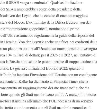
o che il SEAE venga smembrato”.
Qualsiasi limitazione
e del SEAE amplierebbe i poteri della presidente della
sula von der Leyen, che ha cercato di ottenere maggiore
estera del blocco.
L’ex ministro della Difesa tedesco, von der
ente “commissione geopolitica”, nominando il primo
 dell’UE e assumendo regolarmente la guida della risposta del
 in Ucraina.
Von der Leyen è anche una falca nei confronti della
 un piano per fornire all’Ucraina un nuovo prestito di sostegno
irca 104 miliardi di dollari) per il 2026 e il 2027, nel tentativo di
tro la Russia nonostante le pesanti perdite di truppe ucraine e la
oriale.
La guerra è iniziata nel febbraio 2022, quando il
ir Putin ha lanciato l’invasione dell’Ucraina con un contingente
sentante di Kallas
ha dichiarato al Financial Times che la
concentrata sul raggiungimento del suo mandato” e che “la
è forte quando gli Stati membri sono uniti”.
A marzo, il ministro
an-Noel Barrot ha affermato che l’UE necessita di un servizio
in stretto coordinamento con gli Stati membri e garantisca il