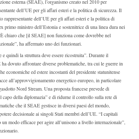
azione esterna (SEAE), l’organismo creato nel 2010 per
entante dell’UE per gli affari esteri e la politica di sicurezza.
Il
 rappresentante dell’UE per gli affari esteri e la politica di
ex primo ministro dell’Estonia e sostenitrice di una linea dura nei
È chiaro che [il SEAE] non funziona come dovrebbe nel
zionale”, ha affermato uno dei funzionari.
e e quindi la struttura deve essere ricostruita”. Durante il
ha dovuto affrontare diverse problematiche, tra cui le guerre in
iche economiche ed estere incostanti del presidente statunitense
ce all’approvvigionamento energetico europeo, in particolare
 gasdotto Nord Stream.
Una proposta francese prevede di
 capo della diplomazia” e di ridurne il controllo sulla rete di
omatiche che il SEAE gestisce in diversi paesi del mondo,
otere decisionale ai singoli Stati membri dell’UE.
“I capitali
o un modo efficace per agire all’unisono a livello internazionale”,
nzionario.