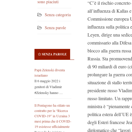
sono piaciuti
“C’è il rischio concret
all’influenza di Kallas 
Senza categoria
Commissione europea Ur
influenza sulla politica 
Senza parole
Leyen, dirige una sedic
commissario alla Difesa
blocco alla guerra russa
SENZA PAROLE
Russia.
Sta promuovendo
di 90 miliardi di euro (c
Papà Zelenski diventa
prolungare la guerra con
israeliano
Il 6 maggio 2022 i
situazione di stallo territ
genitori di Vladimir
presidente russo Vladim
#Zelensky hanno …
russo limitato.
Un rappre
Il Pentagono ha stilato un
ministra è “pienamente 
contratto per la “Ricerca
politica estera dell’UE 
COVID-19” in Ucraina 3
mesi prima che il COVID-
degli Esteri francese Je
19 esistesse ufficialmente
diplomatico che “lavori 