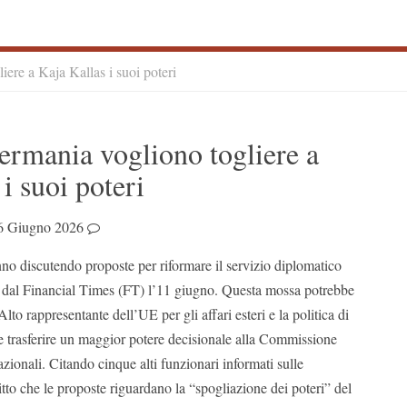
ere a Kaja Kallas i suoi poteri
S
ermania vogliono togliere a
S
i suoi poteri
6 Giugno 2026
no discutendo proposte per riformare il servizio diplomatico
 dal Financial Times (FT) l’11 giugno. Questa mossa potrebbe
’Alto rappresentante dell’UE per gli affari esteri e la politica di
e trasferire un maggior potere decisionale alla Commissione
azionali.
Citando cinque alti funzionari informati sulle
ritto che le proposte riguardano la “spogliazione dei poteri” del