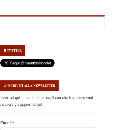
econdary
idebar
TWITTER
ISCRIVITI ALLA NEWSLETTER
Inserisci qui la tua email e scegli con che frequenza vuoi
ricevere gli aggiornamenti
Email
*