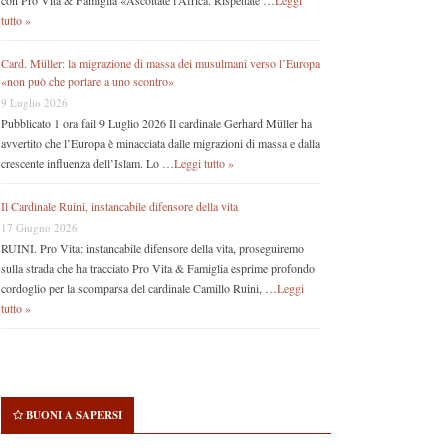
con Pro Vita & Famiglia «Ascoltate l’Africa. Rispettate …
Leggi
tutto »
Card. Müller: la migrazione di massa dei musulmani verso l’Europa
«non può che portare a uno scontro»
9 Luglio 2026
Pubblicato 1 ora fail 9 Luglio 2026 Il cardinale Gerhard Müller ha
avvertito che l’Europa è minacciata dalle migrazioni di massa e dalla
crescente influenza dell’Islam. Lo …
Leggi tutto »
Il Cardinale Ruini, instancabile difensore della vita
17 Giugno 2026
RUINI. Pro Vita: instancabile difensore della vita, proseguiremo
sulla strada che ha tracciato Pro Vita & Famiglia esprime profondo
cordoglio per la scomparsa del cardinale Camillo Ruini, …
Leggi
tutto »
BUONI A SAPERSI