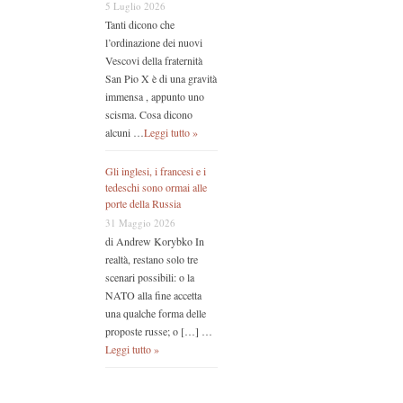
5 Luglio 2026
Tanti dicono che
l’ordinazione dei nuovi
Vescovi della fraternità
San Pio X è di una gravità
immensa , appunto uno
scisma. Cosa dicono
alcuni …
Leggi tutto »
Gli inglesi, i francesi e i
tedeschi sono ormai alle
porte della Russia
31 Maggio 2026
di Andrew Korybko In
realtà, restano solo tre
scenari possibili: o la
NATO alla fine accetta
una qualche forma delle
proposte russe; o […] …
Leggi tutto »