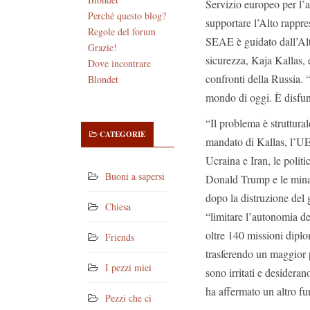
Servizio europeo per l’
Perché questo blog?
supportare l’Alto rappres
Regole del forum
SEAE è guidato dall’Alto
Grazie!
sicurezza, Kaja Kallas, 
Dove incontrare
confronti della Russia.
“
Blondet
mondo di oggi. È disfun
“Il problema è struttural
CATEGORIE
mandato di Kallas, l’UE 
Ucraina e Iran, le polit
Buoni a sapersi
Donald Trump e le minac
dopo la distruzione del
Chiesa
“limitare l’autonomia del
oltre 140 missioni dipl
Friends
trasferendo un maggior p
I pezzi miei
sono irritati e desideran
ha affermato un altro fu
Pezzi che ci