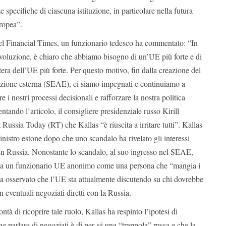
 specifiche di ciascuna istituzione, in particolare nella futura
uropea”.
 del Financial Times, un funzionario tedesco ha commentato: “In
oluzione, è chiaro che abbiamo bisogno di un’UE più forte e di
tera dell’UE più forte. Per questo motivo, fin dalla creazione del
azione esterna (SEAE), ci siamo impegnati e continuiamo a
 i nostri processi decisionali e rafforzare la nostra politica
ndo l’articolo, il consigliere presidenziale russo Kirill
 Russia Today (RT) che Kallas “è riuscita a irritare tutti”.
Kallas
nistro estone dopo che uno scandalo ha rivelato gli interessi
in Russia.
Nonostante lo scandalo, al suo ingresso nel SEAE,
a da un funzionario UE anonimo come una persona che “mangia i
 osservato che l’UE sta attualmente discutendo su chi dovrebbe
n eventuali negoziati diretti con la Russia.
ontà di ricoprire tale ruolo, Kallas ha respinto l’ipotesi di
e parlare di negoziati è di per sé una “trappola” russa e che la