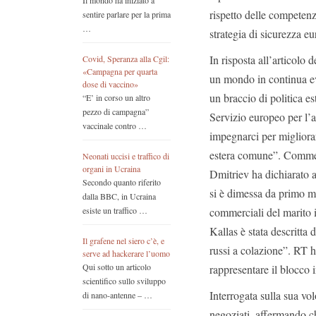
Il mondo ha iniziato a
rispetto delle competenze
sentire parlare per la prima
…
strategia di sicurezza e
In risposta all’articolo
Covid, Speranza alla Cgil:
«Campagna per quarta
un mondo in continua ev
dose di vaccino»
un braccio di politica es
“E’ in corso un altro
pezzo di campagna”
Servizio europeo per l’
vaccinale contro …
impegnarci per migliorare
estera comune”.
Commenta
Neonati uccisi e traffico di
organi in Ucraina
Dmitriev ha dichiarato a
Secondo quanto riferito
si è dimessa da primo mi
dalla BBC, in Ucraina
commerciali del marito 
esiste un traffico …
Kallas è stata descritt
Il grafene nel siero c’è, e
russi a colazione”.
RT ha
serve ad hackerare l’uomo
Qui sotto un articolo
rappresentare il blocco i
scientifico sullo sviluppo
Interrogata sulla sua vol
di nano-antenne – …
negoziati, affermando ch