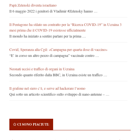
Papà Zelenski diventa israeliano
Il 6 maggio 2022 i genitori di Vladimir #Zelensky hanno …
Il Pentagono ha stilato un contratto per la “Ricerca COVID-19” in Ucraina 3
mesi prima che il COVID-19 esistesse ufficialmente
Il mondo ha iniziato a sentire parlare per la prima …
Covid, Speranza alla Cgil: «Campagna per quarta dose di vaccino»
“E’ in corso un altro pezzo di campagna” vaccinale contro …
Neonati uccisi e traffico di organi in Ucraina
Secondo quanto riferito dalla BBC, in Ucraina esiste un traffico …
Il grafene nel siero c’è, e serve ad hackerare l’uomo
Qui sotto un articolo scientifico sullo sviluppo di nano-antenne – …
CI SONO PIACIUTI: