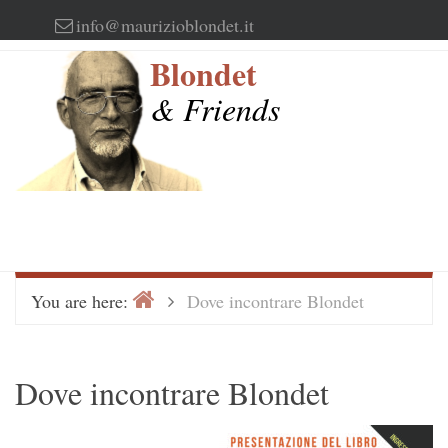
Skip
info@maurizioblondet.it
to
Blondet
content
& Friends
Home
>
You are here:
Dove incontrare Blondet
Dove incontrare Blondet