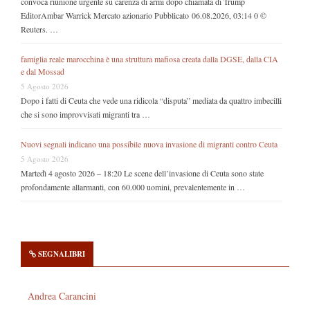
convoca riunione urgente su carenza di armi dopo chiamata di Trump
EditorAmbar Warrick Mercato azionario Pubblicato 06.08.2026, 03:14 0 ©
Reuters. …
famiglia reale marocchina è una struttura mafiosa creata dalla DGSE, dalla CIA
e dal Mossad
5 Agosto 2026
Dopo i fatti di Ceuta che vede una ridicola “disputa” mediata da quattro imbecilli
che si sono improvvisati migranti tra …
Nuovi segnali indicano una possibile nuova invasione di migranti contro Ceuta
5 Agosto 2026
Martedì 4 agosto 2026 – 18:20 Le scene dell’invasione di Ceuta sono state
profondamente allarmanti, con 60.000 uomini, prevalentemente in …
SEGNALIBRI
Andrea Carancini