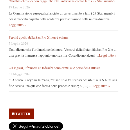
Obiettivi climatici non raggiunti: l’UE interviene contro tutti i 27 Stati membri.
19 Luglio 2026
La Commissione europea ha lanciato un avvertimento a tutti i 27 Stati membri
per il mancato rispetto della scadenza per l’attuazione della nuova direttiva …
Leggi tutto »
Perché quello della San Pio X non è scisma
5 Luglio 2026
Tanti dicono che l’ordinazione dei nuovi Vescovi della fraternità San Pio X è di
una gravità immensa , appunto uno scisma. Cosa dicono alcuni …
Leggi tutto »
Gli inglesi, i francesi e i tedeschi sono ormai alle porte della Russia
31 Maggio 2026
di Andrew Korybko In realtà, restano solo tre scenari possibili: o la NATO alla
fine accetta una qualche forma delle proposte russe; o […] …
Leggi tutto »
Secondary
Sidebar
TWITTER