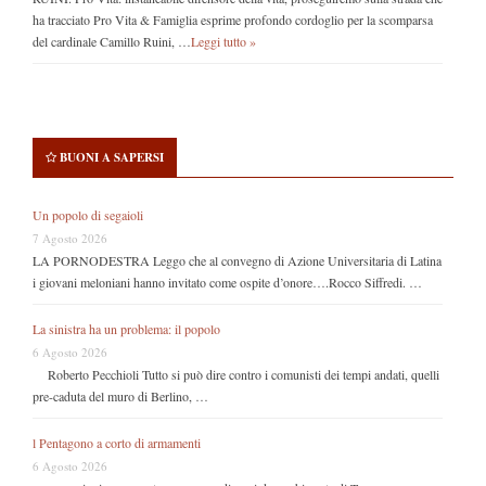
ha tracciato Pro Vita & Famiglia esprime profondo cordoglio per la scomparsa
del cardinale Camillo Ruini, …
Leggi tutto »
BUONI A SAPERSI
Un popolo di segaioli
7 Agosto 2026
LA PORNODESTRA Leggo che al convegno di Azione Universitaria di Latina
i giovani meloniani hanno invitato come ospite d’onore….Rocco Siffredi. …
La sinistra ha un problema: il popolo
6 Agosto 2026
Roberto Pecchioli Tutto si può dire contro i comunisti dei tempi andati, quelli
pre-caduta del muro di Berlino, …
l Pentagono a corto di armamenti
6 Agosto 2026