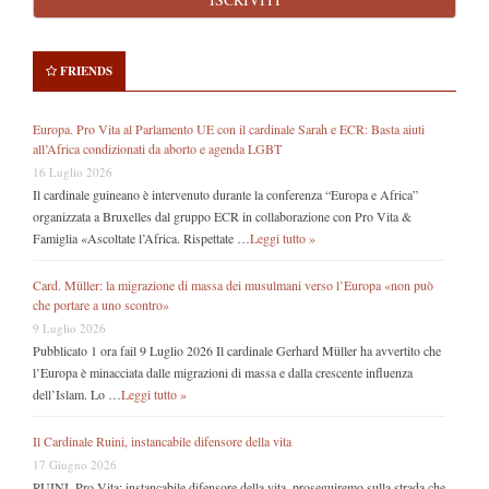
FRIENDS
Europa. Pro Vita al Parlamento UE con il cardinale Sarah e ECR: Basta aiuti
all’Africa condizionati da aborto e agenda LGBT
16 Luglio 2026
Il cardinale guineano è intervenuto durante la conferenza “Europa e Africa”
organizzata a Bruxelles dal gruppo ECR in collaborazione con Pro Vita &
Famiglia «Ascoltate l’Africa. Rispettate …
Leggi tutto »
Card. Müller: la migrazione di massa dei musulmani verso l’Europa «non può
che portare a uno scontro»
9 Luglio 2026
Pubblicato 1 ora fail 9 Luglio 2026 Il cardinale Gerhard Müller ha avvertito che
l’Europa è minacciata dalle migrazioni di massa e dalla crescente influenza
dell’Islam. Lo …
Leggi tutto »
Il Cardinale Ruini, instancabile difensore della vita
17 Giugno 2026
RUINI. Pro Vita: instancabile difensore della vita, proseguiremo sulla strada che