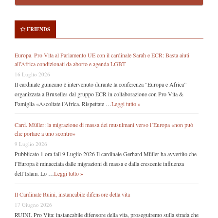
FRIENDS
Europa. Pro Vita al Parlamento UE con il cardinale Sarah e ECR: Basta aiuti
all’Africa condizionati da aborto e agenda LGBT
16 Luglio 2026
Il cardinale guineano è intervenuto durante la conferenza “Europa e Africa”
organizzata a Bruxelles dal gruppo ECR in collaborazione con Pro Vita &
Famiglia «Ascoltate l’Africa. Rispettate …
Leggi tutto »
Card. Müller: la migrazione di massa dei musulmani verso l’Europa «non può
che portare a uno scontro»
9 Luglio 2026
Pubblicato 1 ora fail 9 Luglio 2026 Il cardinale Gerhard Müller ha avvertito che
l’Europa è minacciata dalle migrazioni di massa e dalla crescente influenza
dell’Islam. Lo …
Leggi tutto »
Il Cardinale Ruini, instancabile difensore della vita
17 Giugno 2026
RUINI. Pro Vita: instancabile difensore della vita, proseguiremo sulla strada che