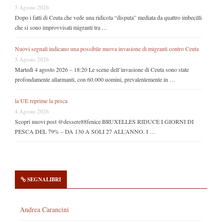
5 Agosto 2026
Dopo i fatti di Ceuta che vede una ridicola “disputa” mediata da quattro imbecilli
che si sono improvvisati migranti tra …
Nuovi segnali indicano una possibile nuova invasione di migranti contro Ceuta
5 Agosto 2026
Martedì 4 agosto 2026 – 18:20 Le scene dell’invasione di Ceuta sono state
profondamente allarmanti, con 60.000 uomini, prevalentemente in …
la UE reprime la pesca
4 Agosto 2026
Scopri nuovi post @dessere88fenice BRUXELLES RIDUCE I GIORNI DI
PESCA DEL 79% – DA 130 A SOLI 27 ALL’ANNO. I …
SEGNALIBRI
Andrea Carancini