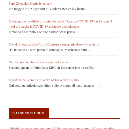
Papà Zelenski diventa israeliano
Il 6 maggio 2022 i genitori di Vladimir #Zelensky hanno …
Il Pentagono ha stilato un contratto per la “Ricerca COVID-19” in Ucraina 3
mesi prima che il COVID-19 esistesse ufficialmente
Il mondo ha iniziato a sentire parlare per la prima …
Covid, Speranza alla Cgil: «Campagna per quarta dose di vaccino»
“E’ in corso un altro pezzo di campagna” vaccinale contro …
Neonati uccisi e traffico di organi in Ucraina
Secondo quanto riferito dalla BBC, in Ucraina esiste un traffico …
Il grafene nel siero c’è, e serve ad hackerare l’uomo
Qui sotto un articolo scientifico sullo sviluppo di nano-antenne – …
CI SONO PIACIUTI:
Obiettivi climatici non raggiunti: l’UE interviene contro tutti i 27 Stati membri.