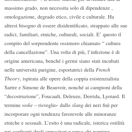
massimo grado, non necessita solo di dipendenze ,
omologazione, degrado etico, civile e culturale. Ha
altresì bisogno di essere disidentificato, strappato alle sue
radici, familiari, etniche, culturali, sociali. E’ questo il
compito del sorprendente ossimoro chiamato “ cultura
della cancellazione”. Una volta di più, l’infezione è di
origine americana, benché i germi siano stati incubati
nelle università parigine, esportatrici della
French
Theory
, ispirata alle opere della coppia esistenzialista
Sartre e Simone de Beauvoir, nonché ai campioni della
“decostruzione”, Foucault, Deleuze, Derrida, Lyotard. Il
termine
woke
– risveglio- dallo
slang
dei neri finì per
incorporare ogni tendenza favorevole alle minoranze
etniche e sessuali. L’esito è una radicale, isterica ostilità
nei confronti degli oppositori e verso chi esprime