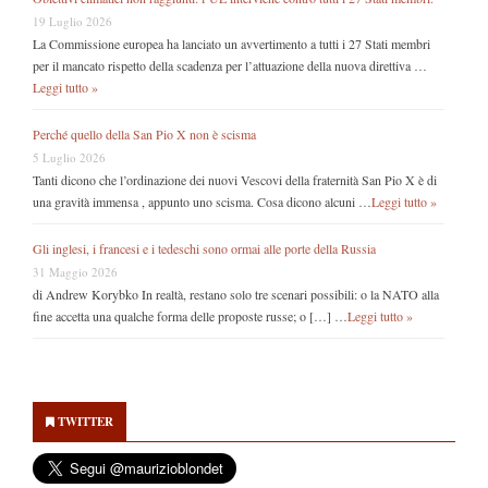
19 Luglio 2026
La Commissione europea ha lanciato un avvertimento a tutti i 27 Stati membri
per il mancato rispetto della scadenza per l’attuazione della nuova direttiva …
Leggi tutto »
Perché quello della San Pio X non è scisma
5 Luglio 2026
Tanti dicono che l’ordinazione dei nuovi Vescovi della fraternità San Pio X è di
una gravità immensa , appunto uno scisma. Cosa dicono alcuni …
Leggi tutto »
Gli inglesi, i francesi e i tedeschi sono ormai alle porte della Russia
31 Maggio 2026
di Andrew Korybko In realtà, restano solo tre scenari possibili: o la NATO alla
fine accetta una qualche forma delle proposte russe; o […] …
Leggi tutto »
Secondary
Sidebar
TWITTER