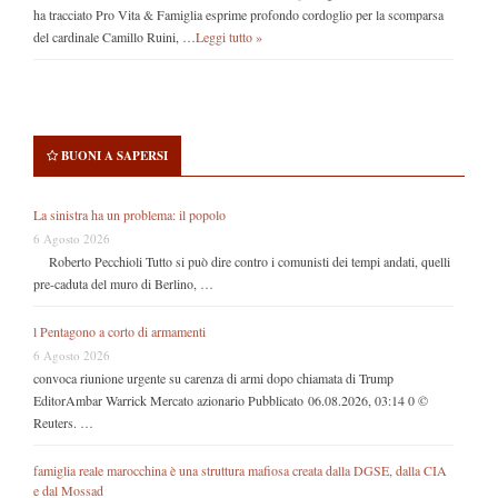
ha tracciato Pro Vita & Famiglia esprime profondo cordoglio per la scomparsa
del cardinale Camillo Ruini, …
Leggi tutto »
BUONI A SAPERSI
La sinistra ha un problema: il popolo
6 Agosto 2026
Roberto Pecchioli Tutto si può dire contro i comunisti dei tempi andati, quelli
pre-caduta del muro di Berlino, …
l Pentagono a corto di armamenti
6 Agosto 2026
convoca riunione urgente su carenza di armi dopo chiamata di Trump
EditorAmbar Warrick Mercato azionario Pubblicato 06.08.2026, 03:14 0 ©
Reuters. …
famiglia reale marocchina è una struttura mafiosa creata dalla DGSE, dalla CIA
e dal Mossad