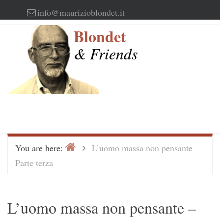
Skip
info@maurizioblondet.it
to
Blondet
content
& Friends
Home
>
You are here:
L’uomo massa non pensante –
Parte terza
L’uomo massa non pensante –