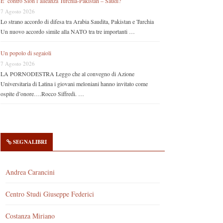
E’ contro Sion l’alleanza Turchia-Pakistan – Saudi?
7 Agosto 2026
Lo strano accordo di difesa tra Arabia Saudita, Pakistan e Turchia
Un nuovo accordo simile alla NATO tra tre importanti …
Un popolo di segaioli
7 Agosto 2026
LA PORNODESTRA Leggo che al convegno di Azione
Universitaria di Latina i giovani meloniani hanno invitato come
ospite d’onore….Rocco Siffredi. …
SEGNALIBRI
Andrea Carancini
Centro Studi Giuseppe Federici
Costanza Miriano