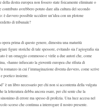
ze della destra europea non fossero state fisicamente eliminate o
le contributo avrebbero potuto dare alla cultura del secondo
o: è davvero possibile uccidere un’idea con un plotone
erdetto di tribunale?
a opera prima di questo genere, dimostra una maturità
are figure storiche di tale spessore, evitando sia l’agiografia sia
sultato è un omaggio commosso e virile a due autori che, come
rtina, «hanno infuocato la gioventù europea che rifiuta di
 Un romanzo in cui l’immaginazione diventa davvero, come scrive
o e poetico insieme.
” è un libro necessario per chi non si accontenta della vulgata
che la letteratura debba ancora osare, per chi sente che la
 sinonimo di errore ma spesso di profezia. Una luce accesa nel
ecolo scorso che continua a interrogare il nostro presente.