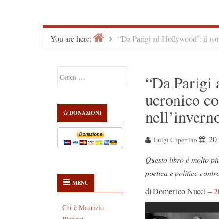
Home
>
You are here:
“Da Parigi ad Hollywood”: il ro
Primary
Ricerca
“Da Parigi 
Sidebar
per:
ucronico co
nell’invern
DONAZIONI
20
Luigi Copertino
Questo libro è molto più
poetica e politica contr
MENU
di Domenico Nucci –
2
Chi è Maurizio
Blondet