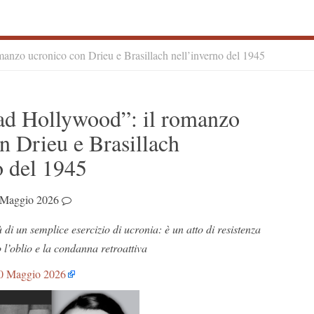
manzo ucronico con Drieu e Brasillach nell’inverno del 1945
S
ad Hollywood”: il romanzo
S
n Drieu e Brasillach
o del 1945
 Maggio 2026
 di un semplice esercizio di ucronia: è un atto di resistenza
o l’oblio e la condanna retroattiva
0 Maggio 2026