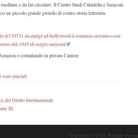
meditare e da far circolare. Il Centro Studi Cittadella e Saraceni
co un piccolo grande gioiello di contro-storia letteraria.
lo.it/130731-da-parigi-ad-hollywood-il-romanzo-ucronico-con-
nverno-del-1945-di-sergio-saraceni/
u Amazon o contattando in privato l’autore
i sono piaciuti
ce del Diritto Internazionale
arte III
Copyright © 2026. Proudly Powe