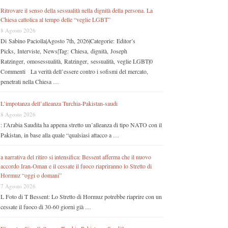
Ritrovare il senso della sessualità nella dignità della persona. La
Chiesa cattolica al tempo delle “veglie LGBT”
8 Agosto 2026
Di Sabino Paciolla|Agosto 7th, 2026|Categorie: Editor’s
Picks, Interviste, News|Tag: Chiesa, dignità, Joseph
Ratzinger, omosessualità, Ratzinger, sessualità, veglie LGBT|0
Commenti La verità dell’essere contro i sofismi del mercato,
penetrati nella Chiesa …
L’impotanza dell’alleanza Turchia-Pakistan-saudi
8 Agosto 2026
: l’Arabia Saudita ha appena stretto un’alleanza di tipo NATO con il
Pakistan, in base alla quale “qualsiasi attacco a …
a narrativa del ritiro si intensifica: Bessent afferma che il nuovo
accordo Iran-Oman e il cessate il fuoco riapriranno lo Stretto di
Hormuz “oggi o domani”
7 Agosto 2026
L Foto di T Bessent: Lo Stretto di Hormuz potrebbe riaprire con un
cessate il fuoco di 30-60 giorni già …