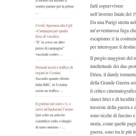
Il mondo ha iniziato a
farli sopravvivere
sentire parlare per la prima
…
nell’inverno fatale del 
Da una Parigi stretta nel
Covid, Speranza alla Cgil:
un’avventurosa fuga che 
«Campagna per quarta
dose di vaccino»
escapismo: è la costruz
“E’ in corso un altro
per interrogare il destino
pezzo di campagna”
vaccinale contro …
Il pregio maggiore del r
intellettuale dei due pro
Neonati uccisi e traffico di
organi in Ucraina
Drieu, il dandy tormenta
Secondo quanto riferito
della Grande Guerra semp
dalla BBC, in Ucraina
il critico cinematografic
esiste un traffico …
slanci lirici e di lucidit
Il grafene nel siero c’è, e
traversie della guerra e 
serve ad hackerare l’uomo
sono ricche di fascino e 
Qui sotto un articolo
scientifico sullo sviluppo
storia, come quelle pagi
di nano-antenne – …
guerra, sono tra le più in