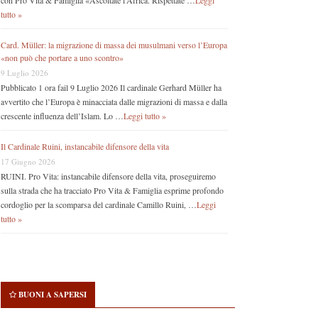
con Pro Vita & Famiglia «Ascoltate l’Africa. Rispettate …
Leggi
tutto »
Card. Müller: la migrazione di massa dei musulmani verso l’Europa
«non può che portare a uno scontro»
9 Luglio 2026
Pubblicato 1 ora fail 9 Luglio 2026 Il cardinale Gerhard Müller ha
avvertito che l’Europa è minacciata dalle migrazioni di massa e dalla
crescente influenza dell’Islam. Lo …
Leggi tutto »
Il Cardinale Ruini, instancabile difensore della vita
17 Giugno 2026
RUINI. Pro Vita: instancabile difensore della vita, proseguiremo
sulla strada che ha tracciato Pro Vita & Famiglia esprime profondo
cordoglio per la scomparsa del cardinale Camillo Ruini, …
Leggi
tutto »
BUONI A SAPERSI