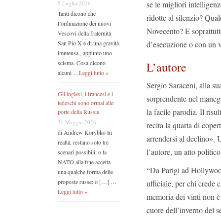
se le migliori intelligen
5 Luglio 2026
Tanti dicono che
ridotte al silenzio? Qua
l’ordinazione dei nuovi
Novecento? E soprattutt
Vescovi della fraternità
d’esecuzione o con un v
San Pio X è di una gravità
immensa , appunto uno
scisma. Cosa dicono
L’autore
alcuni …
Leggi tutto »
Sergio Saraceni, alla su
Gli inglesi, i francesi e i
sorprendente nel maneggi
tedeschi sono ormai alle
la facile parodia. Il ri
porte della Russia
31 Maggio 2026
recita la quarta di cope
di Andrew Korybko In
arrendersi al declino».
realtà, restano solo tre
l’autore, un atto politic
scenari possibili: o la
NATO alla fine accetta
“Da Parigi ad Hollywood
una qualche forma delle
proposte russe; o […] …
ufficiale, per chi crede 
Leggi tutto »
memoria dei vinti non è
cuore dell’inverno del s