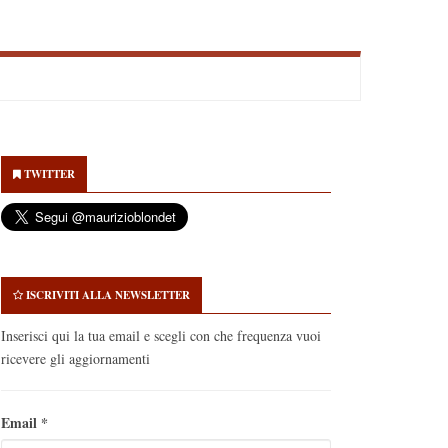
econdary
idebar
TWITTER
ISCRIVITI ALLA NEWSLETTER
Inserisci qui la tua email e scegli con che frequenza vuoi
ricevere gli aggiornamenti
Email
*