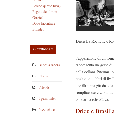
Perché questo blog?
Regole del forum
Grazie!
Dove incontrare
Blondet
Drieu La Rochelle e Rob
CATEGORIE
l’apparizione di un ro
rappresenta un gesto di l
Buoni a sapersi
nella collana Pneuma, co
Chiesa
prefazioni e libri di liv
che illumina già da sola
Friends
semplice esercizio di ucr
I pezzi miei
condanna retroattiva.
Drieu e Brasill
Pezzi che ci