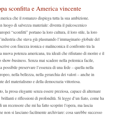
opa sconfitta e America vincente
merica che il romanzo dispiega tutta la sua ambizione.
 luogo di salvezza materiale: diventa il palcoscenico
ropei “sconfitti” portano la loro cultura, il loro stile, la loro
’industria che stava già plasmando l’immaginario globale del
crive con finezza ironica e malinconica il confronto tra la
la nuova potenza americana, tra ideali che rifiutano di morire e il
lo show-business. Senza mai scadere nella polemica facile,
 possibile preservare l’essenza di una fede – quella nella
peo, nella bellezza, nella gerarchia dei valori – anche in
te del materialismo e della democrazia vittoriosa.
ato, la prosa elegante senza essere preziosa, capace di alternare
brillanti e riflessioni di profondità. Si legge d’un fiato, come ha
i un recensore che mi ha fatto scoprire l’opera, ma lascia
 non si lasciano facilmente archiviare: cosa sarebbe successo