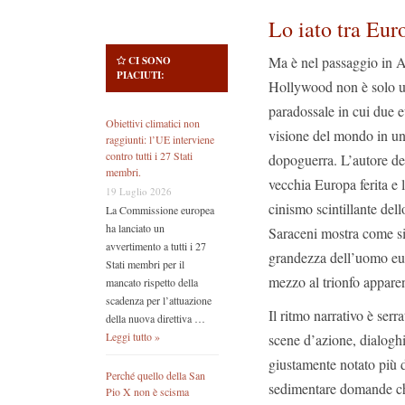
Lo iato tra Eur
Ma è nel passaggio in A
CI SONO
PIACIUTI:
Hollywood non è solo un
paradossale in cui due eu
Obiettivi climatici non
visione del mondo in un
raggiunti: l’UE interviene
contro tutti i 27 Stati
dopoguerra. L’autore des
membri.
vecchia Europa ferita e 
19 Luglio 2026
cinismo scintillante del
La Commissione europea
ha lanciato un
Saraceni mostra come sia
avvertimento a tutti i 27
grandezza dell’uomo euro
Stati membri per il
mezzo al trionfo apparen
mancato rispetto della
scadenza per l’attuazione
Il ritmo narrativo è serr
della nuova direttiva …
Leggi tutto »
scene d’azione, dialoghi 
giustamente notato più d
Perché quello della San
sedimentare domande che
Pio X non è scisma