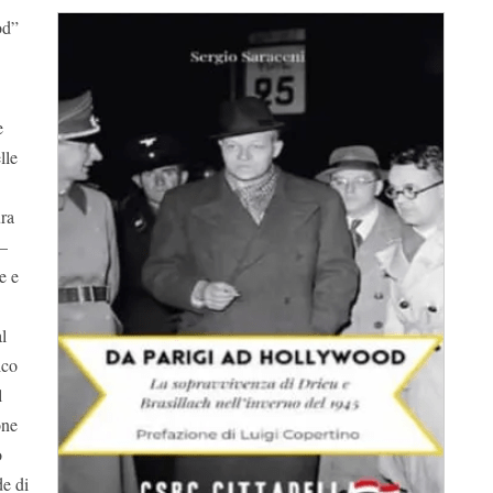
od”
e
lle
ura
 –
e e
l
ico
l
one
o
de di