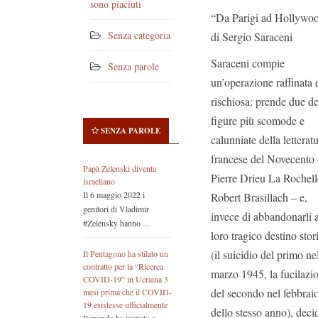
sono piaciuti
“Da Parigi ad Hollywo
Senza categoria
di Sergio Saraceni
Saraceni compie
Senza parole
un’operazione raffinata 
rischiosa: prende due de
figure più scomode e
SENZA PAROLE
calunniate della letterat
francese del Novecento
Papà Zelenski diventa
Pierre Drieu La Rochell
israeliano
Il 6 maggio 2022 i
Robert Brasillach – e,
genitori di Vladimir
invece di abbandonarli a
#Zelensky hanno …
loro tragico destino stor
(il suicidio del primo ne
Il Pentagono ha stilato un
contratto per la “Ricerca
marzo 1945, la fucilazi
COVID-19” in Ucraina 3
del secondo nel febbrai
mesi prima che il COVID-
19 esistesse ufficialmente
dello stesso anno), deci