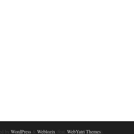
red by
WordPress
&
Weblogix
(feat.
WebYatri Themes
).