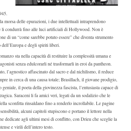
1945.
la morsa delle epurazioni, i due intellettuali intraprendono
li condurrà fino alle luci artificiali di Hollywood. Non è
ione di un “come sarebbe potuto essere” che diventa strumento
 dell’Europa e degli spiriti liberi.
omanzo sta nella capacità di restituire la complessità umana e
tagonisti senza edulcorarli né trasformarli in eroi da pantheon.
to, l’agnostico affascinato dal sacro e dal nichilismo, il reduce
re in cerca di una causa totale; Brasillach, il giovane prodigio,
o geniale, il poeta della giovinezza fascista, l’entusiasta capace di
à tragica. Saraceni li fa amici veri, legati da un sodalizio che le
della sconfitta rinsaldano fino a renderlo incrollabile. Le pagine
sensibilità, alcuni capitoli stupiscono e portano il lettore nella
ne dedicate agli ultimi mesi di conflitto, con Drieu che sceglie la
tense e virili dell’intero testo.