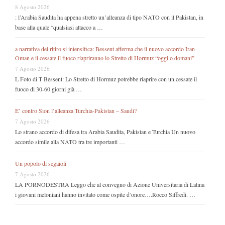
8 Agosto 2026
: l’Arabia Saudita ha appena stretto un’alleanza di tipo NATO con il Pakistan, in
base alla quale “qualsiasi attacco a …
a narrativa del ritiro si intensifica: Bessent afferma che il nuovo accordo Iran-
Oman e il cessate il fuoco riapriranno lo Stretto di Hormuz “oggi o domani”
7 Agosto 2026
L Foto di T Bessent: Lo Stretto di Hormuz potrebbe riaprire con un cessate il
fuoco di 30-60 giorni già …
E’ contro Sion l’alleanza Turchia-Pakistan – Saudi?
7 Agosto 2026
Lo strano accordo di difesa tra Arabia Saudita, Pakistan e Turchia Un nuovo
accordo simile alla NATO tra tre importanti …
Un popolo di segaioli
7 Agosto 2026
LA PORNODESTRA Leggo che al convegno di Azione Universitaria di Latina
i giovani meloniani hanno invitato come ospite d’onore….Rocco Siffredi. …