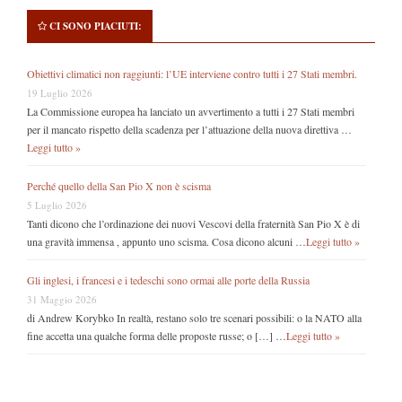
CI SONO PIACIUTI:
Obiettivi climatici non raggiunti: l’UE interviene contro tutti i 27 Stati membri.
19 Luglio 2026
La Commissione europea ha lanciato un avvertimento a tutti i 27 Stati membri
per il mancato rispetto della scadenza per l’attuazione della nuova direttiva …
Leggi tutto »
Perché quello della San Pio X non è scisma
5 Luglio 2026
Tanti dicono che l’ordinazione dei nuovi Vescovi della fraternità San Pio X è di
una gravità immensa , appunto uno scisma. Cosa dicono alcuni …
Leggi tutto »
Gli inglesi, i francesi e i tedeschi sono ormai alle porte della Russia
31 Maggio 2026
di Andrew Korybko In realtà, restano solo tre scenari possibili: o la NATO alla
fine accetta una qualche forma delle proposte russe; o […] …
Leggi tutto »
Secondary