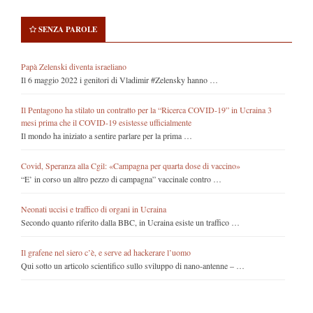
SENZA PAROLE
Papà Zelenski diventa israeliano
Il 6 maggio 2022 i genitori di Vladimir #Zelensky hanno …
Il Pentagono ha stilato un contratto per la “Ricerca COVID-19” in Ucraina 3
mesi prima che il COVID-19 esistesse ufficialmente
Il mondo ha iniziato a sentire parlare per la prima …
Covid, Speranza alla Cgil: «Campagna per quarta dose di vaccino»
“E’ in corso un altro pezzo di campagna” vaccinale contro …
Neonati uccisi e traffico di organi in Ucraina
Secondo quanto riferito dalla BBC, in Ucraina esiste un traffico …
Il grafene nel siero c’è, e serve ad hackerare l’uomo
Qui sotto un articolo scientifico sullo sviluppo di nano-antenne – …