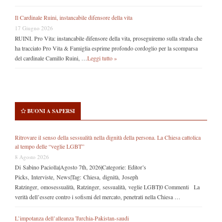
Il Cardinale Ruini, instancabile difensore della vita
17 Giugno 2026
RUINI. Pro Vita: instancabile difensore della vita, proseguiremo sulla strada che
ha tracciato Pro Vita & Famiglia esprime profondo cordoglio per la scomparsa
del cardinale Camillo Ruini, …
Leggi tutto »
BUONI A SAPERSI
Ritrovare il senso della sessualità nella dignità della persona. La Chiesa cattolica
al tempo delle “veglie LGBT”
8 Agosto 2026
Di Sabino Paciolla|Agosto 7th, 2026|Categorie: Editor’s
Picks, Interviste, News|Tag: Chiesa, dignità, Joseph
Ratzinger, omosessualità, Ratzinger, sessualità, veglie LGBT|0 Commenti La
verità dell’essere contro i sofismi del mercato, penetrati nella Chiesa …
L’impotanza dell’alleanza Turchia-Pakistan-saudi