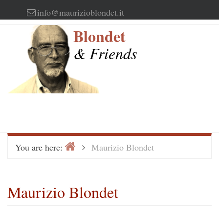
Skip
info@maurizioblondet.it
to
Blondet
content
& Friends
Home
>
You are here:
Maurizio Blondet
Maurizio Blondet