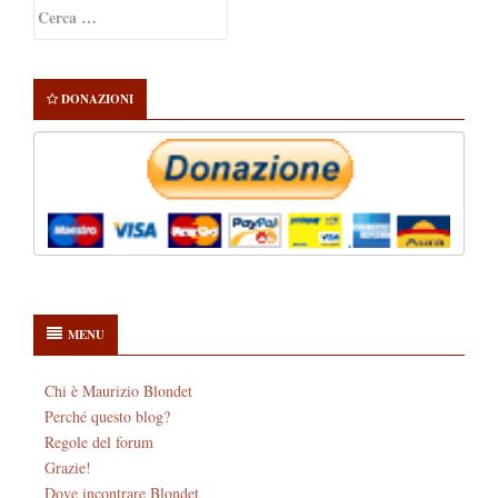
Primary
Ricerca
Sidebar
per:
DONAZIONI
MENU
Chi è Maurizio Blondet
Perché questo blog?
Regole del forum
Grazie!
Dove incontrare Blondet