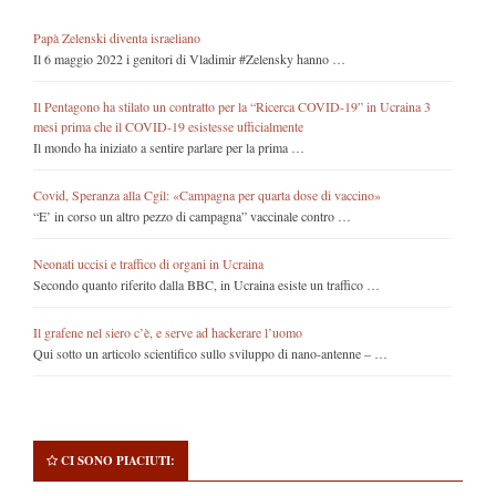
Papà Zelenski diventa israeliano
Il 6 maggio 2022 i genitori di Vladimir #Zelensky hanno …
Il Pentagono ha stilato un contratto per la “Ricerca COVID-19” in Ucraina 3
mesi prima che il COVID-19 esistesse ufficialmente
Il mondo ha iniziato a sentire parlare per la prima …
Covid, Speranza alla Cgil: «Campagna per quarta dose di vaccino»
“E’ in corso un altro pezzo di campagna” vaccinale contro …
Neonati uccisi e traffico di organi in Ucraina
Secondo quanto riferito dalla BBC, in Ucraina esiste un traffico …
Il grafene nel siero c’è, e serve ad hackerare l’uomo
Qui sotto un articolo scientifico sullo sviluppo di nano-antenne – …
CI SONO PIACIUTI: