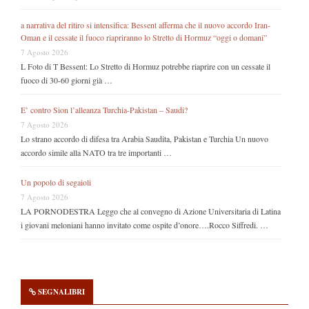
a narrativa del ritiro si intensifica: Bessent afferma che il nuovo accordo Iran-
Oman e il cessate il fuoco riapriranno lo Stretto di Hormuz “oggi o domani”
7 Agosto 2026
L Foto di T Bessent: Lo Stretto di Hormuz potrebbe riaprire con un cessate il
fuoco di 30-60 giorni già …
E’ contro Sion l’alleanza Turchia-Pakistan – Saudi?
7 Agosto 2026
Lo strano accordo di difesa tra Arabia Saudita, Pakistan e Turchia Un nuovo
accordo simile alla NATO tra tre importanti …
Un popolo di segaioli
7 Agosto 2026
LA PORNODESTRA Leggo che al convegno di Azione Universitaria di Latina
i giovani meloniani hanno invitato come ospite d’onore….Rocco Siffredi. …
SEGNALIBRI