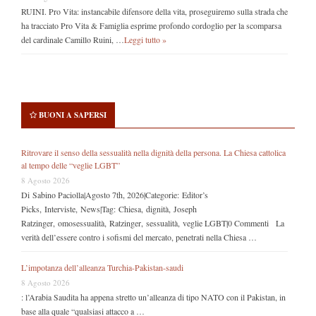
RUINI. Pro Vita: instancabile difensore della vita, proseguiremo sulla strada che
ha tracciato Pro Vita & Famiglia esprime profondo cordoglio per la scomparsa
del cardinale Camillo Ruini, …
Leggi tutto »
BUONI A SAPERSI
Ritrovare il senso della sessualità nella dignità della persona. La Chiesa cattolica
al tempo delle “veglie LGBT”
8 Agosto 2026
Di Sabino Paciolla|Agosto 7th, 2026|Categorie: Editor’s
Picks, Interviste, News|Tag: Chiesa, dignità, Joseph
Ratzinger, omosessualità, Ratzinger, sessualità, veglie LGBT|0 Commenti La
verità dell’essere contro i sofismi del mercato, penetrati nella Chiesa …
L’impotanza dell’alleanza Turchia-Pakistan-saudi
8 Agosto 2026
: l’Arabia Saudita ha appena stretto un’alleanza di tipo NATO con il Pakistan, in
base alla quale “qualsiasi attacco a …