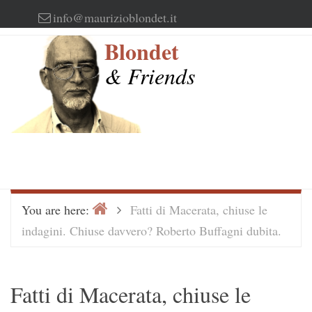
Skip
info@maurizioblondet.it
to
Blondet
content
& Friends
Home
>
You are here:
Fatti di Macerata, chiuse le
indagini. Chiuse davvero? Roberto Buffagni dubita.
Fatti di Macerata, chiuse le