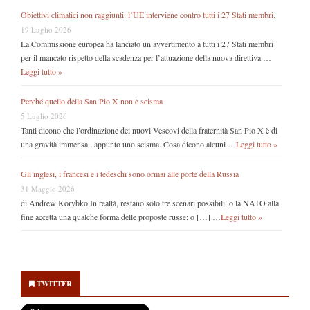
Obiettivi climatici non raggiunti: l’UE interviene contro tutti i 27 Stati membri.
19 Luglio 2026
La Commissione europea ha lanciato un avvertimento a tutti i 27 Stati membri
per il mancato rispetto della scadenza per l’attuazione della nuova direttiva …
Leggi tutto »
Perché quello della San Pio X non è scisma
5 Luglio 2026
Tanti dicono che l’ordinazione dei nuovi Vescovi della fraternità San Pio X è di
una gravità immensa , appunto uno scisma. Cosa dicono alcuni …
Leggi tutto »
Gli inglesi, i francesi e i tedeschi sono ormai alle porte della Russia
31 Maggio 2026
di Andrew Korybko In realtà, restano solo tre scenari possibili: o la NATO alla
fine accetta una qualche forma delle proposte russe; o […] …
Leggi tutto »
Secondary
Sidebar
TWITTER