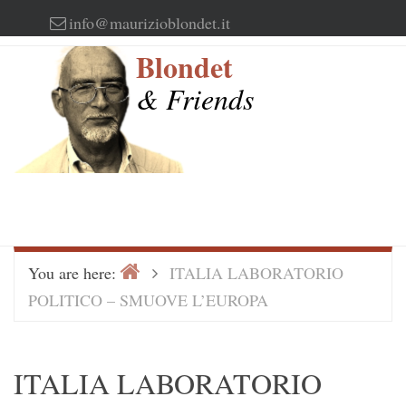
Skip
info@maurizioblondet.it
to
Blondet
content
& Friends
Home
>
You are here:
ITALIA LABORATORIO
POLITICO – SMUOVE L’EUROPA
ITALIA LABORATORIO