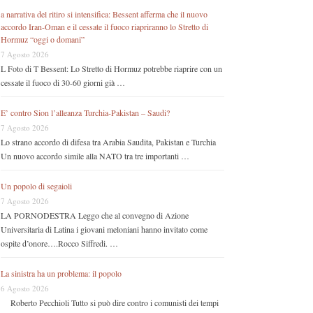
a narrativa del ritiro si intensifica: Bessent afferma che il nuovo
accordo Iran-Oman e il cessate il fuoco riapriranno lo Stretto di
Hormuz “oggi o domani”
7 Agosto 2026
L Foto di T Bessent: Lo Stretto di Hormuz potrebbe riaprire con un
cessate il fuoco di 30-60 giorni già …
E’ contro Sion l’alleanza Turchia-Pakistan – Saudi?
7 Agosto 2026
Lo strano accordo di difesa tra Arabia Saudita, Pakistan e Turchia
Un nuovo accordo simile alla NATO tra tre importanti …
Un popolo di segaioli
7 Agosto 2026
LA PORNODESTRA Leggo che al convegno di Azione
Universitaria di Latina i giovani meloniani hanno invitato come
ospite d’onore….Rocco Siffredi. …
La sinistra ha un problema: il popolo
6 Agosto 2026
Roberto Pecchioli Tutto si può dire contro i comunisti dei tempi