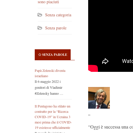
sono piaciuti
Senza categoria
Senza parole
SENZA PAROLE
Papà Zelenski diventa
israeliano
Il 6 maggio 2022 i
genitori di Vladimir
#Zelensky hanno …
Il Pentagono ha stilato un
contratto per la “Ricerca
“
COVID-19” in Ucraina 3
mesi prima che il COVID-
“Oggi è successa una c
19 esistesse ufficialmente