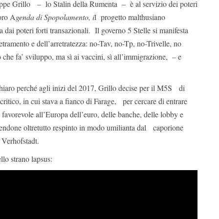
ppe Grillo – lo Stalin della Rumenta – è al servizio dei poteri
loro A
genda di Spopolamento, i
l progetto malthusiano
dai poteri forti transazionali. Il governo 5 Stelle si manifesta
etramento e dell’arretratezza: no-Tav, no-Tp, no-Trivelle, no
ò che fa’ sviluppo, ma sì ai vaccini, sì all’immigrazione, – e
hiaro perché agli inizi del 2017, Grillo decise per il M5S di
ritico, in cui stava a fianco di Farage, per cercare di entrare
 favorevole all’Europa dell’euro, delle banche, delle lobby e
endone oltretutto respinto in modo umilianta dal caporione
 Verhofstadt.
llo strano lapsus: