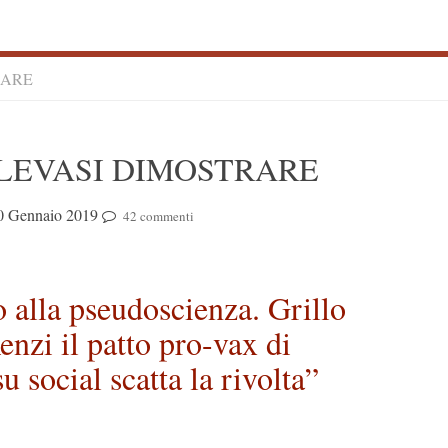
RARE
S
LEVASI DIMOSTRARE
S
0 Gennaio 2019
42 commenti
o alla pseudoscienza. Grillo
enzi il patto pro-vax di
u social scatta la rivolta”