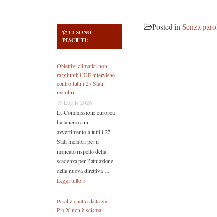
Posted in
Senza paro
CI SONO
PIACIUTI:
Obiettivi climatici non
raggiunti: l’UE interviene
contro tutti i 27 Stati
membri.
19 Luglio 2026
La Commissione europea
ha lanciato un
avvertimento a tutti i 27
Stati membri per il
mancato rispetto della
scadenza per l’attuazione
della nuova direttiva …
Leggi tutto »
Perché quello della San
Pio X non è scisma