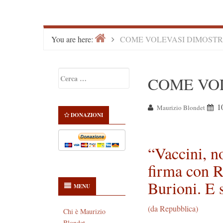
Home
>
You are here:
COME VOLEVASI DIMOST
Primary
Ricerca
COME VO
Sidebar
per:
1
Maurizio Blondet
DONAZIONI
“Vaccini, n
firma con R
Burioni. E s
MENU
(da Repubblica)
Chi è Maurizio
Blondet