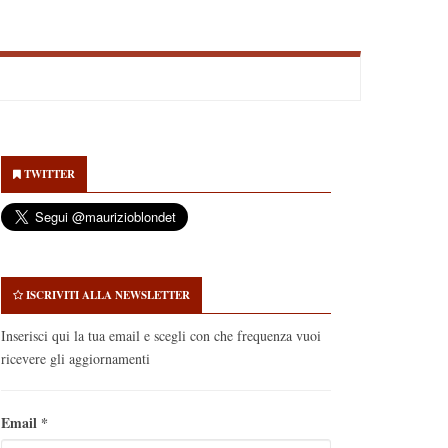
econdary
idebar
TWITTER
ISCRIVITI ALLA NEWSLETTER
Inserisci qui la tua email e scegli con che frequenza vuoi
ricevere gli aggiornamenti
Email
*