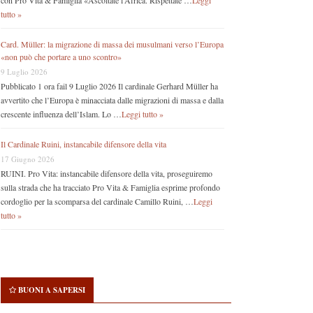
con Pro Vita & Famiglia «Ascoltate l’Africa. Rispettate …
Leggi
tutto »
Card. Müller: la migrazione di massa dei musulmani verso l’Europa
«non può che portare a uno scontro»
9 Luglio 2026
Pubblicato 1 ora fail 9 Luglio 2026 Il cardinale Gerhard Müller ha
avvertito che l’Europa è minacciata dalle migrazioni di massa e dalla
crescente influenza dell’Islam. Lo …
Leggi tutto »
Il Cardinale Ruini, instancabile difensore della vita
17 Giugno 2026
RUINI. Pro Vita: instancabile difensore della vita, proseguiremo
sulla strada che ha tracciato Pro Vita & Famiglia esprime profondo
cordoglio per la scomparsa del cardinale Camillo Ruini, …
Leggi
tutto »
BUONI A SAPERSI