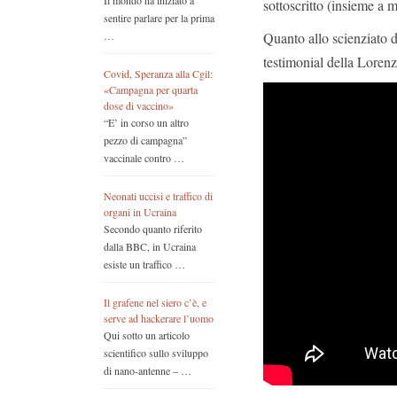
Il mondo ha iniziato a
sottoscritto (insieme a m
sentire parlare per la prima
Quanto allo scienziato d
…
testimonial della Lorenz
Covid, Speranza alla Cgil:
«Campagna per quarta
dose di vaccino»
“E’ in corso un altro
pezzo di campagna”
vaccinale contro …
Neonati uccisi e traffico di
organi in Ucraina
Secondo quanto riferito
dalla BBC, in Ucraina
esiste un traffico …
Il grafene nel siero c’è, e
serve ad hackerare l’uomo
Qui sotto un articolo
scientifico sullo sviluppo
di nano-antenne – …