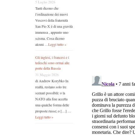
5 Luglio 2026
Tanti dicono che
l’ordinazione dei nuovi
Vescovi della fraternità
San Pio X è di una gravità
immensa , appunto uno
scisma. Cosa dicono
alcuni …
Leggi tutto »
Gli inglesi, i francesi e i
tedeschi sono ormai alle
porte della Russia
31 Maggio 2026
di Andrew Korybko In
realtà, restano solo tre
scenari possibili: o la
NATO alla fine accetta
una qualche forma delle
proposte russe; o […] …
Leggi tutto »