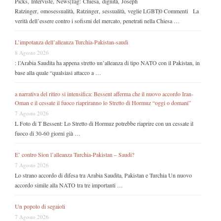
Picks, Interviste, News|Tag: Chiesa, dignità, Joseph
Ratzinger, omosessualità, Ratzinger, sessualità, veglie LGBT|0 Commenti La
verità dell’essere contro i sofismi del mercato, penetrati nella Chiesa …
L’impotanza dell’alleanza Turchia-Pakistan-saudi
8 Agosto 2026
: l’Arabia Saudita ha appena stretto un’alleanza di tipo NATO con il Pakistan, in
base alla quale “qualsiasi attacco a …
a narrativa del ritiro si intensifica: Bessent afferma che il nuovo accordo Iran-
Oman e il cessate il fuoco riapriranno lo Stretto di Hormuz “oggi o domani”
7 Agosto 2026
L Foto di T Bessent: Lo Stretto di Hormuz potrebbe riaprire con un cessate il
fuoco di 30-60 giorni già …
E’ contro Sion l’alleanza Turchia-Pakistan – Saudi?
7 Agosto 2026
Lo strano accordo di difesa tra Arabia Saudita, Pakistan e Turchia Un nuovo
accordo simile alla NATO tra tre importanti …
Un popolo di segaioli
7 Agosto 2026