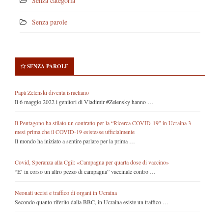
Senza categoria
Senza parole
SENZA PAROLE
Papà Zelenski diventa israeliano
Il 6 maggio 2022 i genitori di Vladimir #Zelensky hanno …
Il Pentagono ha stilato un contratto per la “Ricerca COVID-19” in Ucraina 3
mesi prima che il COVID-19 esistesse ufficialmente
Il mondo ha iniziato a sentire parlare per la prima …
Covid, Speranza alla Cgil: «Campagna per quarta dose di vaccino»
“E’ in corso un altro pezzo di campagna” vaccinale contro …
Neonati uccisi e traffico di organi in Ucraina
Secondo quanto riferito dalla BBC, in Ucraina esiste un traffico …