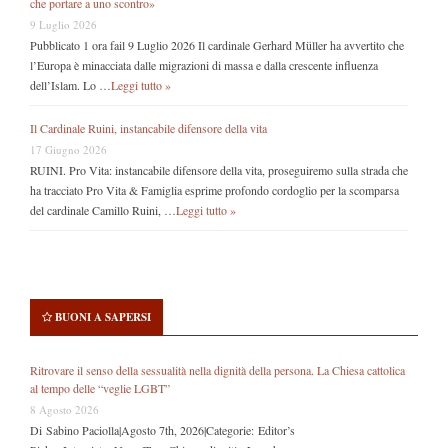
che portare a uno scontro»
9 Luglio 2026
Pubblicato 1 ora fail 9 Luglio 2026 Il cardinale Gerhard Müller ha avvertito che
l’Europa è minacciata dalle migrazioni di massa e dalla crescente influenza
dell’Islam. Lo …
Leggi tutto »
Il Cardinale Ruini, instancabile difensore della vita
17 Giugno 2026
RUINI. Pro Vita: instancabile difensore della vita, proseguiremo sulla strada che
ha tracciato Pro Vita & Famiglia esprime profondo cordoglio per la scomparsa
del cardinale Camillo Ruini, …
Leggi tutto »
BUONI A SAPERSI
Ritrovare il senso della sessualità nella dignità della persona. La Chiesa cattolica
al tempo delle “veglie LGBT”
8 Agosto 2026
Di Sabino Paciolla|Agosto 7th, 2026|Categorie: Editor’s