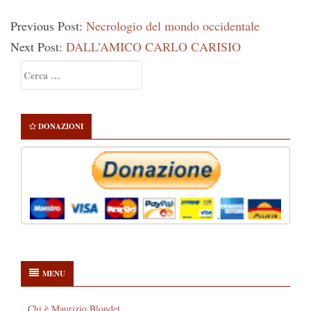
Previous Post:
Necrologio del mondo occidentale
Next Post:
DALL’AMICO CARLO CARISIO
Primary
Ricerca
Sidebar
per:
DONAZIONI
MENU
Chi è Maurizio Blondet