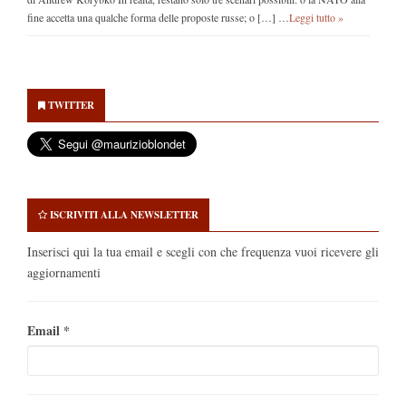
fine accetta una qualche forma delle proposte russe; o […] …
Leggi tutto »
Secondary
Sidebar
TWITTER
ISCRIVITI ALLA NEWSLETTER
Inserisci qui la tua email e scegli con che frequenza vuoi ricevere gli
aggiornamenti
Email
*