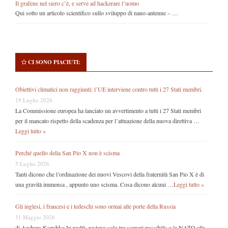
Il grafene nel siero c’è, e serve ad hackerare l’uomo
Qui sotto un articolo scientifico sullo sviluppo di nano-antenne – …
CI SONO PIACIUTI:
Obiettivi climatici non raggiunti: l’UE interviene contro tutti i 27 Stati membri.
19 Luglio 2026
La Commissione europea ha lanciato un avvertimento a tutti i 27 Stati membri
per il mancato rispetto della scadenza per l’attuazione della nuova direttiva …
Leggi tutto »
Perché quello della San Pio X non è scisma
5 Luglio 2026
Tanti dicono che l’ordinazione dei nuovi Vescovi della fraternità San Pio X è di
una gravità immensa , appunto uno scisma. Cosa dicono alcuni …
Leggi tutto »
Gli inglesi, i francesi e i tedeschi sono ormai alle porte della Russia
31 Maggio 2026
di Andrew Korybko In realtà, restano solo tre scenari possibili: o la NATO alla