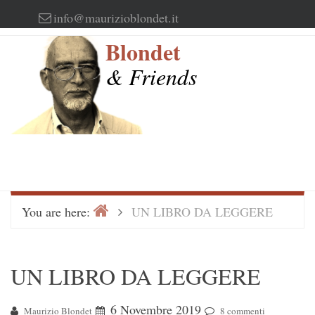
Skip
info@maurizioblondet.it
to
Blondet
content
& Friends
Home
>
You are here:
UN LIBRO DA LEGGERE
UN LIBRO DA LEGGERE
6 Novembre 2019
Maurizio Blondet
8 commenti