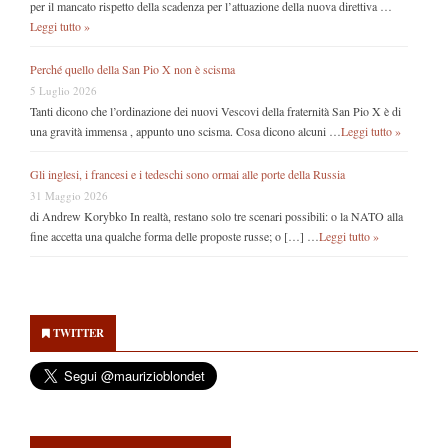
per il mancato rispetto della scadenza per l’attuazione della nuova direttiva …
Leggi tutto »
Perché quello della San Pio X non è scisma
5 Luglio 2026
Tanti dicono che l’ordinazione dei nuovi Vescovi della fraternità San Pio X è di
una gravità immensa , appunto uno scisma. Cosa dicono alcuni …
Leggi tutto »
Gli inglesi, i francesi e i tedeschi sono ormai alle porte della Russia
31 Maggio 2026
di Andrew Korybko In realtà, restano solo tre scenari possibili: o la NATO alla
fine accetta una qualche forma delle proposte russe; o […] …
Leggi tutto »
Secondary
Sidebar
TWITTER