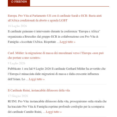
FRIENDS
Europa. Pro Vita al Parlamento UE con il cardinale Sarah e ECR: Basta aiuti
all’Africa condizionati da aborto e agenda LGBT
16 Luglio 2026
Il cardinale guineano è intervenuto durante la conferenza “Europa e Africa”
organizzata a Bruxelles dal gruppo ECR in collaborazione con Pro Vita &
Famiglia «Ascoltate l’Africa. Rispettate …
Leggi tutto »
Card. Müller: la migrazione di massa dei musulmani verso l’Europa «non può
che portare a uno scontro»
9 Luglio 2026
Pubblicato 1 ora fail 9 Luglio 2026 Il cardinale Gerhard Müller ha avvertito che
l’Europa è minacciata dalle migrazioni di massa e dalla crescente influenza
dell’Islam. Lo …
Leggi tutto »
Il Cardinale Ruini, instancabile difensore della vita
17 Giugno 2026
RUINI. Pro Vita: instancabile difensore della vita, proseguiremo sulla strada che
ha tracciato Pro Vita & Famiglia esprime profondo cordoglio per la scomparsa
del cardinale Camillo Ruini, …
Leggi tutto »