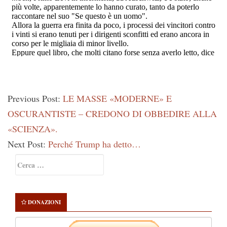
Previous Post:
LE MASSE «MODERNE» E
OSCURANTISTE – CREDONO DI OBBEDIRE ALLA
«SCIENZA».
Next Post:
Perché Trump ha detto…
Primary
Ricerca
Sidebar
per:
DONAZIONI