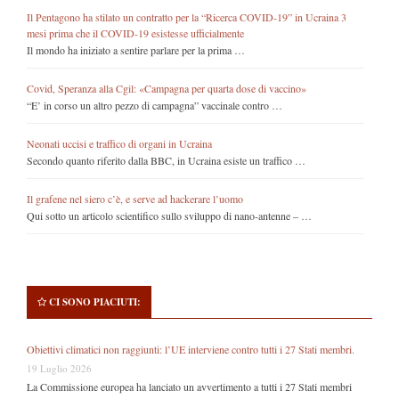
Il Pentagono ha stilato un contratto per la “Ricerca COVID-19” in Ucraina 3
mesi prima che il COVID-19 esistesse ufficialmente
Il mondo ha iniziato a sentire parlare per la prima …
Covid, Speranza alla Cgil: «Campagna per quarta dose di vaccino»
“E’ in corso un altro pezzo di campagna” vaccinale contro …
Neonati uccisi e traffico di organi in Ucraina
Secondo quanto riferito dalla BBC, in Ucraina esiste un traffico …
Il grafene nel siero c’è, e serve ad hackerare l’uomo
Qui sotto un articolo scientifico sullo sviluppo di nano-antenne – …
CI SONO PIACIUTI:
Obiettivi climatici non raggiunti: l’UE interviene contro tutti i 27 Stati membri.
19 Luglio 2026
La Commissione europea ha lanciato un avvertimento a tutti i 27 Stati membri