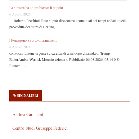
La sinistra ha un problema: il popolo
6 Agosto 2026
Roberto Pecchioli Tutto si può dire contro i comunisti dei tempi andati, quelli
pre-caduta del muro di Berlino, …
l Pentagono a corto di armamenti
6 Agosto 2026
convoca riunione urgente su carenza di armi dopo chiamata di Trump
EditorAmbar Warrick Mercato azionario Pubblicato 06.08.2026, 03:14 0 ©
Reuters. …
SEGNALIBRI
Andrea Carancini
Centro Studi Giuseppe Federici