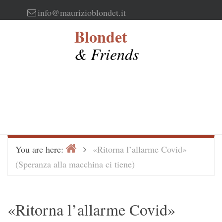
Skip
info@maurizioblondet.it
to
Blondet
content
& Friends
Home
>
You are here:
«Ritorna l’allarme Covid»
(Speranza alla macchina ci tiene)
«Ritorna l’allarme Covid»