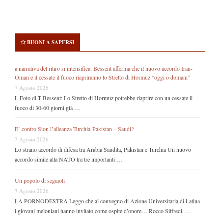
BUONI A SAPERSI
a narrativa del ritiro si intensifica: Bessent afferma che il nuovo accordo Iran-
Oman e il cessate il fuoco riapriranno lo Stretto di Hormuz “oggi o domani”
7 Agosto 2026
L Foto di T Bessent: Lo Stretto di Hormuz potrebbe riaprire con un cessate il
fuoco di 30-60 giorni già …
E’ contro Sion l’alleanza Turchia-Pakistan – Saudi?
7 Agosto 2026
Lo strano accordo di difesa tra Arabia Saudita, Pakistan e Turchia Un nuovo
accordo simile alla NATO tra tre importanti …
Un popolo di segaioli
7 Agosto 2026
LA PORNODESTRA Leggo che al convegno di Azione Universitaria di Latina
i giovani meloniani hanno invitato come ospite d’onore….Rocco Siffredi. …