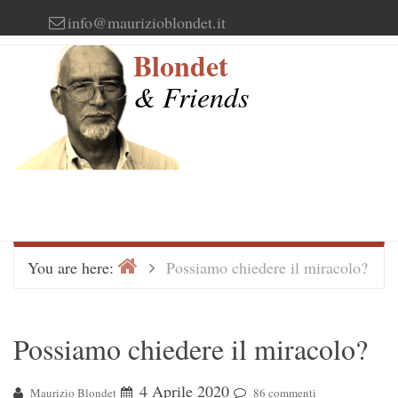
Skip
info@maurizioblondet.it
to
Blondet
content
& Friends
Home
>
You are here:
Possiamo chiedere il miracolo?
Possiamo chiedere il miracolo?
4 Aprile 2020
Maurizio Blondet
86 commenti