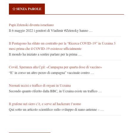
SENZA PAROLE
Papà Zelenski diventa israeliano
Il 6 maggio 2022 i genitori di Vladimir #Zelensky hanno …
Il Pentagono ha stilato un contratto per la “Ricerca COVID-19” in Ucraina 3
mesi prima che il COVID-19 esistesse ufficialmente
Il mondo ha iniziato a sentire parlare per la prima …
Covid, Speranza alla Cgil: «Campagna per quarta dose di vaccino»
“E’ in corso un altro pezzo di campagna” vaccinale contro …
Neonati uccisi e traffico di organi in Ucraina
Secondo quanto riferito dalla BBC, in Ucraina esiste un traffico …
Il grafene nel siero c’è, e serve ad hackerare l’uomo
Qui sotto un articolo scientifico sullo sviluppo di nano-antenne – …