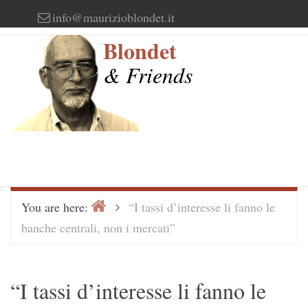
Skip
info@maurizioblondet.it
to
Blondet
content
& Friends
Home
>
You are here:
“I tassi d’interesse li fanno le
banche centrali, non i mercati”
“I tassi d’interesse li fanno le