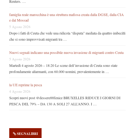
Reuters. …
famiglia reale marocchina è una struttura mafiosa creata dalla DGSE, dalla CIA
e dal Mossad
5 Agosto 2026
Dopo i fatti di Ceuta che vede una ridicola “disputa” mediata da quattro imbecilli
che si sono improvvisati migranti tra …
Nuovi segnali indicano una possibile nuova invasione di migranti contro Ceuta
5 Agosto 2026
Martedì 4 agosto 2026 – 18:20 Le scene dell’invasione di Ceuta sono state
profondamente allarmanti, con 60.000 uomini, prevalentemente in …
la UE reprime la pesca
4 Agosto 2026
Scopri nuovi post @dessere88fenice BRUXELLES RIDUCE I GIORNI DI
PESCA DEL 79% – DA 130 A SOLI 27 ALL’ANNO. I …
SEGNALIBRI