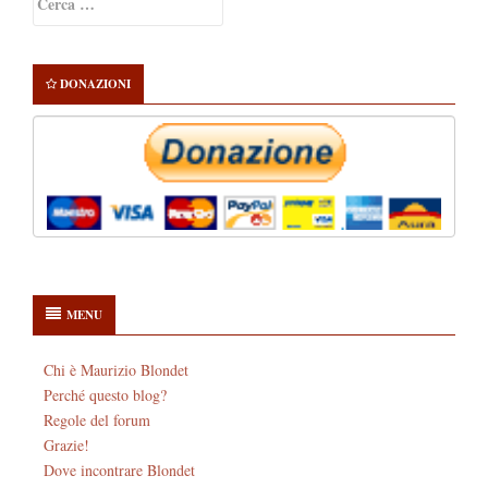
Sidebar
per:
DONAZIONI
MENU
Chi è Maurizio Blondet
Perché questo blog?
Regole del forum
Grazie!
Dove incontrare Blondet