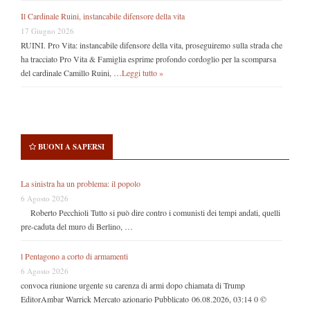
Il Cardinale Ruini, instancabile difensore della vita
17 Giugno 2026
RUINI. Pro Vita: instancabile difensore della vita, proseguiremo sulla strada che
ha tracciato Pro Vita & Famiglia esprime profondo cordoglio per la scomparsa
del cardinale Camillo Ruini, …
Leggi tutto »
BUONI A SAPERSI
La sinistra ha un problema: il popolo
6 Agosto 2026
Roberto Pecchioli Tutto si può dire contro i comunisti dei tempi andati, quelli
pre-caduta del muro di Berlino, …
l Pentagono a corto di armamenti
6 Agosto 2026
convoca riunione urgente su carenza di armi dopo chiamata di Trump
EditorAmbar Warrick Mercato azionario Pubblicato 06.08.2026, 03:14 0 ©