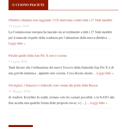
CI SONO PIACIUTI:
Obiettivi climatici non raggiunti: l’UE interviene contro tutti i 27 Stati membri.
19 Luglio 2026
La Commissione europea ha lanciato un avvertimento a tutti i 27 Stati membri
per il mancato rispetto della scadenza per l’attuazione della nuova direttiva …
Leggi tutto »
Perché quello della San Pio X non è scisma
5 Luglio 2026
Tanti dicono che l’ordinazione dei nuovi Vescovi della fraternità San Pio X è di
una gravità immensa , appunto uno scisma. Cosa dicono alcuni …
Leggi tutto »
Gli inglesi, i francesi e i tedeschi sono ormai alle porte della Russia
31 Maggio 2026
di Andrew Korybko In realtà, restano solo tre scenari possibili: o la NATO alla
fine accetta una qualche forma delle proposte russe; o […] …
Leggi tutto »
Secondary