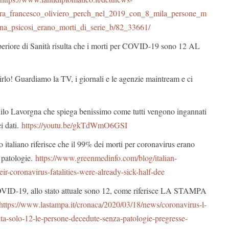
ra_francesco_oliviero_perch_nel_2019_con_8_mila_persone_m
na_psicosi_erano_morti_di_serie_b/82_33661/
Superiore di Sanità risulta che i morti per COVID-19 sono 12 AL
rlo! Guardiamo la TV, i giornali e le agenzie maintream e ci
ilo Lavorgna che spiega benissimo come tutti vengono ingannati
i dati.
https://youtu.be/gkTdWmO6GSI
 italiano riferisce che il 99% dei morti per coronavirus erano
ù patologie.
https://www.greenmedinfo.com/blog/italian-
ir-coronavirus-fatalities-were-already-sick-half-dee
OVID-19, allo stato attuale sono 12, come riferisce LA STAMPA
https://www.lastampa.it/cronaca/2020/03/18/news/coronavirus-l-
nita-solo-12-le-persone-decedute-senza-patologie-pregresse-