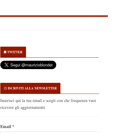
econdary
idebar
TWITTER
ISCRIVITI ALLA NEWSLETTER
Inserisci qui la tua email e scegli con che frequenza vuoi
ricevere gli aggiornamenti
Email
*