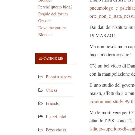
Perché questo blog?
pneumologo_e_psichiat
Regole del forum
orte_non_c_stata_nessu
Grazie!
Dai dati dell’Istituto 
Dove incontrare
Blondet
19 MARZO!
Ma non riesciamo a capi
facciamo terrorizzare!
CATEGORIE
C’è un bel video di Dan
con la manipolazione de
Buoni a sapersi
E uno studio del governo
Chiesa
malati, affetti da 3 o pi
government-study-99-the
Friends
Ma le morti vere per C
I pezzi miei
citando l’ISS, sono 12.
istituto-superiore-di-sa
Pezzi che ci