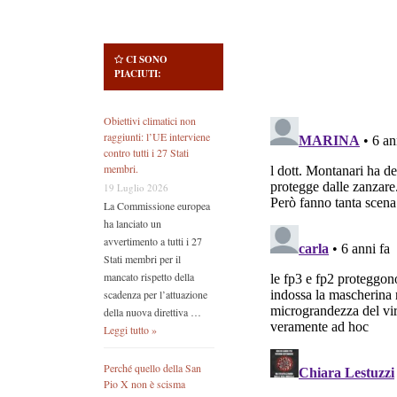
CI SONO
PIACIUTI:
Obiettivi climatici non
raggiunti: l’UE interviene
contro tutti i 27 Stati
membri.
19 Luglio 2026
La Commissione europea
ha lanciato un
avvertimento a tutti i 27
Stati membri per il
mancato rispetto della
scadenza per l’attuazione
della nuova direttiva …
Leggi tutto »
Perché quello della San
Pio X non è scisma