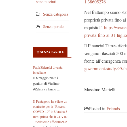
1.38605276
sono piaciuti
Nel frattempo siamo stat
Senza categoria
proprietà privata fino 
Senza parole
requisito”.
https://voxn
privata-fino-al-31-lugl
Il Financial Times rifer
SENZA PAROLE
vengano rilasciati 500 m
fronte all’emergenza c
Papà Zelenski diventa
government-study-99-the
israeliano
Il 6 maggio 2022 i
genitori di Vladimir
Massimo Martelli
#Zelensky hanno …
Il Pentagono ha stilato un
contratto per la “Ricerca
Posted in
Friends
COVID-19” in Ucraina 3
mesi prima che il COVID-
19 esistesse ufficialmente