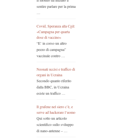
Il mondo ha iniziato a
sentire parlare per la prima
…
Covid, Speranza alla Cgil:
«Campagna per quarta
dose di vaccino»
“E’ in corso un altro
pezzo di campagna”
vaccinale contro …
Neonati uccisi e traffico di
organi in Ucraina
Secondo quanto riferito
dalla BBC, in Ucraina
esiste un traffico …
Il grafene nel siero c’è, e
serve ad hackerare l’uomo
Qui sotto un articolo
scientifico sullo sviluppo
di nano-antenne – …