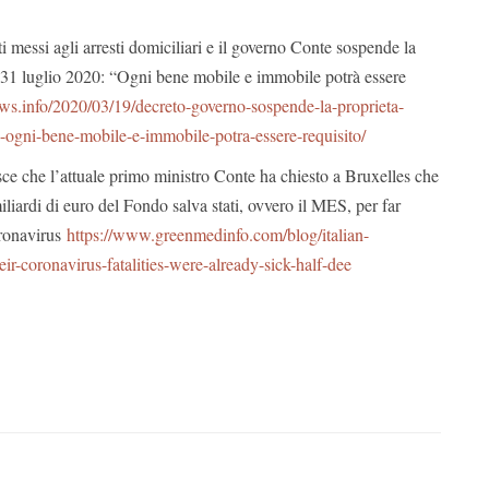
i messi agli arresti domiciliari e il governo Conte sospende la
al 31 luglio 2020: “Ogni bene mobile e immobile potrà essere
ews.info/2020/03/19/decreto-governo-sospende-la-proprieta-
io-ogni-bene-mobile-e-immobile-potra-essere-requisito/
isce che l’attuale primo ministro Conte ha chiesto a Bruxelles che
iliardi di euro del Fondo salva stati, ovvero il MES, per far
oronavirus
https://www.greenmedinfo.com/blog/italian-
ir-coronavirus-fatalities-were-already-sick-half-dee