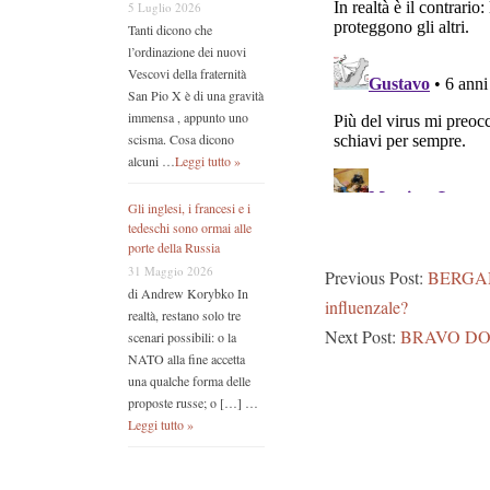
5 Luglio 2026
Tanti dicono che
l’ordinazione dei nuovi
Vescovi della fraternità
San Pio X è di una gravità
immensa , appunto uno
scisma. Cosa dicono
alcuni …
Leggi tutto »
Gli inglesi, i francesi e i
tedeschi sono ormai alle
porte della Russia
31 Maggio 2026
Previous Post:
BERGAMO 
di Andrew Korybko In
influenzale?
realtà, restano solo tre
Next Post:
BRAVO D
scenari possibili: o la
NATO alla fine accetta
una qualche forma delle
proposte russe; o […] …
Leggi tutto »