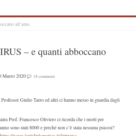
ccano all’amo.
S
US – e quanti abboccano
S
0 Marzo 2020
18 commenti
 Professor Giulio Tarro ed altri ci hanno messo in guardia dagli
tra Prof. Francesco Oliviero ci ricorda che i morti per
 anno sono stati 8000 e perché non c’è stata nessuna psicosi?
https://www.lantidiplomatico.it/dettnews-