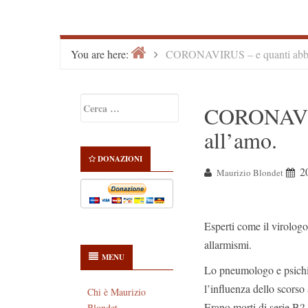
Home
>
You are here:
CORONAVIRUS – e quanti abbo
Primary
Ricerca
CORONAVIR
Sidebar
per:
all’amo.
DONAZIONI
2
Maurizio Blondet
Esperti come il virologo
allarmismi.
MENU
Lo pneumologo e psichia
l’influenza dello scorso
Chi è Maurizio
Erano morti di serie B?
Blondet