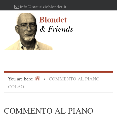
Skip
info@maurizioblondet.it
to
Blondet
content
& Friends
Home
>
You are here:
COMMENTO AL PIANO
COLAO
COMMENTO AL PIANO