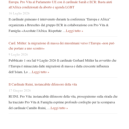
Europa. Pro Vita al Parlamento UE con il cardinale Sarah e ECR: Basta aiuti
all’Africa condizionati da aborto e agenda LGBT
16 Luglio 2026
Il cardinale guineano è intervenuto durante la conferenza “Europa e Africa”
organizzata a Bruxelles dal gruppo ECR in collaborazione con Pro Vita &
Famiglia «Ascoltate l’Africa. Rispettate …
Leggi tutto »
Card. Müller: la migrazione di massa dei musulmani verso l’Europa «non può
che portare a uno scontro»
9 Luglio 2026
Pubblicato 1 ora fail 9 Luglio 2026 Il cardinale Gerhard Müller ha avvertito che
l’Europa è minacciata dalle migrazioni di massa e dalla crescente influenza
dell’Islam. Lo …
Leggi tutto »
Il Cardinale Ruini, instancabile difensore della vita
17 Giugno 2026
RUINI. Pro Vita: instancabile difensore della vita, proseguiremo sulla strada che
ha tracciato Pro Vita & Famiglia esprime profondo cordoglio per la scomparsa
del cardinale Camillo Ruini, …
Leggi tutto »