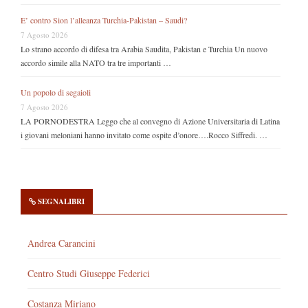
E’ contro Sion l’alleanza Turchia-Pakistan – Saudi?
7 Agosto 2026
Lo strano accordo di difesa tra Arabia Saudita, Pakistan e Turchia Un nuovo
accordo simile alla NATO tra tre importanti …
Un popolo di segaioli
7 Agosto 2026
LA PORNODESTRA Leggo che al convegno di Azione Universitaria di Latina
i giovani meloniani hanno invitato come ospite d’onore….Rocco Siffredi. …
SEGNALIBRI
Andrea Carancini
Centro Studi Giuseppe Federici
Costanza Miriano