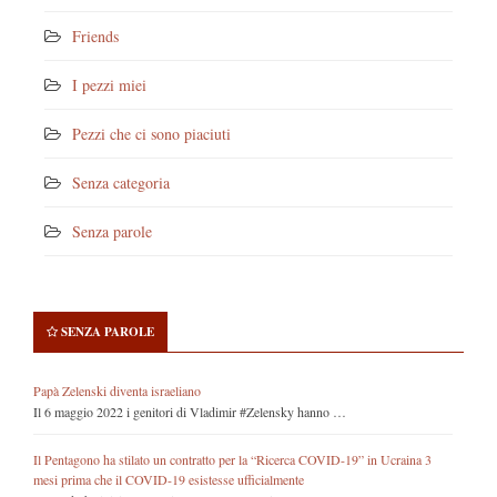
Friends
I pezzi miei
Pezzi che ci sono piaciuti
Senza categoria
Senza parole
SENZA PAROLE
Papà Zelenski diventa israeliano
Il 6 maggio 2022 i genitori di Vladimir #Zelensky hanno …
Il Pentagono ha stilato un contratto per la “Ricerca COVID-19” in Ucraina 3
mesi prima che il COVID-19 esistesse ufficialmente