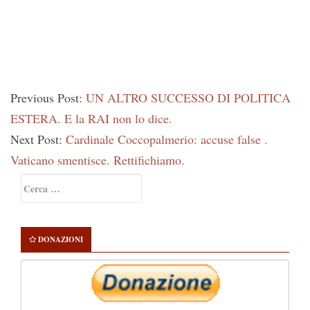
Previous Post:
UN ALTRO SUCCESSO DI POLITICA
ESTERA. E la RAI non lo dice.
Next Post:
Cardinale Coccopalmerio: accuse false .
Vaticano smentisce. Rettifichiamo.
Primary
Ricerca
Sidebar
per:
DONAZIONI