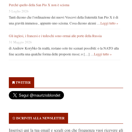
Perché quello della San Pio X non è scisma
5 Luglio 2026
Tanti dicono che l’ordinazione dei nuovi Vescovi della fraternità San Pio X è di
una gravità immensa , appunto uno scisma. Cosa dicono alcuni …
Leggi tutto »
Gli inglesi, i francesi e i tedeschi sono ormai alle porte della Russia
31 Maggio 2026
di Andrew Korybko In realtà, restano solo tre scenari possibili: o la NATO alla
fine accetta una qualche forma delle proposte russe; o […] …
Leggi tutto »
Secondary
Sidebar
TWITTER
ISCRIVITI ALLA NEWSLETTER
Inserisci qui la tua email e scegli con che frequenza vuoi ricevere gli