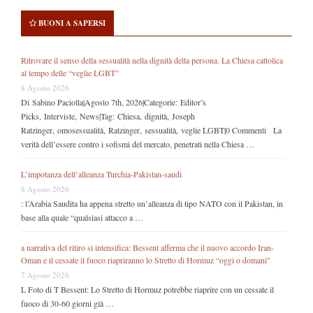
BUONI A SAPERSI
Ritrovare il senso della sessualità nella dignità della persona. La Chiesa cattolica
al tempo delle “veglie LGBT”
8 Agosto 2026
Di Sabino Paciolla|Agosto 7th, 2026|Categorie: Editor’s
Picks, Interviste, News|Tag: Chiesa, dignità, Joseph
Ratzinger, omosessualità, Ratzinger, sessualità, veglie LGBT|0 Commenti La
verità dell’essere contro i sofismi del mercato, penetrati nella Chiesa …
L’impotanza dell’alleanza Turchia-Pakistan-saudi
8 Agosto 2026
: l’Arabia Saudita ha appena stretto un’alleanza di tipo NATO con il Pakistan, in
base alla quale “qualsiasi attacco a …
a narrativa del ritiro si intensifica: Bessent afferma che il nuovo accordo Iran-
Oman e il cessate il fuoco riapriranno lo Stretto di Hormuz “oggi o domani”
7 Agosto 2026
L Foto di T Bessent: Lo Stretto di Hormuz potrebbe riaprire con un cessate il
fuoco di 30-60 giorni già …