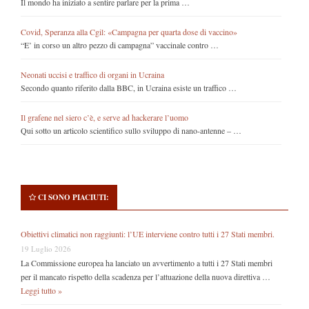
Il mondo ha iniziato a sentire parlare per la prima …
Covid, Speranza alla Cgil: «Campagna per quarta dose di vaccino»
“E’ in corso un altro pezzo di campagna” vaccinale contro …
Neonati uccisi e traffico di organi in Ucraina
Secondo quanto riferito dalla BBC, in Ucraina esiste un traffico …
Il grafene nel siero c’è, e serve ad hackerare l’uomo
Qui sotto un articolo scientifico sullo sviluppo di nano-antenne – …
CI SONO PIACIUTI:
Obiettivi climatici non raggiunti: l’UE interviene contro tutti i 27 Stati membri.
19 Luglio 2026
La Commissione europea ha lanciato un avvertimento a tutti i 27 Stati membri
per il mancato rispetto della scadenza per l’attuazione della nuova direttiva …
Leggi tutto »