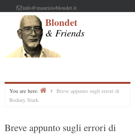
Skip
info@maurizioblondet.it
to
Blondet
content
& Friends
Home
>
You are here:
Breve appunto sugli errori di
Rodney Stark
Breve appunto sugli errori di