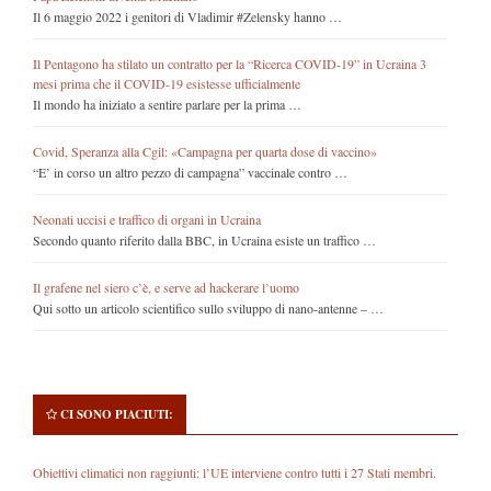
Il 6 maggio 2022 i genitori di Vladimir #Zelensky hanno …
Il Pentagono ha stilato un contratto per la “Ricerca COVID-19” in Ucraina 3
mesi prima che il COVID-19 esistesse ufficialmente
Il mondo ha iniziato a sentire parlare per la prima …
Covid, Speranza alla Cgil: «Campagna per quarta dose di vaccino»
“E’ in corso un altro pezzo di campagna” vaccinale contro …
Neonati uccisi e traffico di organi in Ucraina
Secondo quanto riferito dalla BBC, in Ucraina esiste un traffico …
Il grafene nel siero c’è, e serve ad hackerare l’uomo
Qui sotto un articolo scientifico sullo sviluppo di nano-antenne – …
CI SONO PIACIUTI:
Obiettivi climatici non raggiunti: l’UE interviene contro tutti i 27 Stati membri.