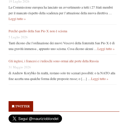
19 Luglio 2026
La Commissione europea ha lanciato un avvertimento a tutti i 27 Stati membri
per il mancato rispetto della scadenza per l’attuazione della nuova direttiva …
Leggi tutto »
Perché quello della San Pio X non è scisma
5 Luglio 2026
Tanti dicono che l’ordinazione dei nuovi Vescovi della fraternità San Pio X è di
una gravità immensa , appunto uno scisma. Cosa dicono alcuni …
Leggi tutto »
Gli inglesi, i francesi e i tedeschi sono ormai alle porte della Russia
31 Maggio 2026
di Andrew Korybko In realtà, restano solo tre scenari possibili: o la NATO alla
fine accetta una qualche forma delle proposte russe; o […] …
Leggi tutto »
Secondary
Sidebar
TWITTER