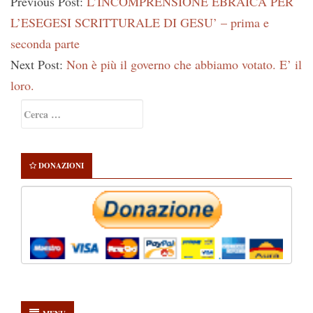
Previous Post:
L’INCOMPRENSIONE EBRAICA PER
L’ESEGESI SCRITTURALE DI GESU’ – prima e
seconda parte
Next Post:
Non è più il governo che abbiamo votato. E’ il
loro.
Primary
Ricerca
Sidebar
per:
DONAZIONI