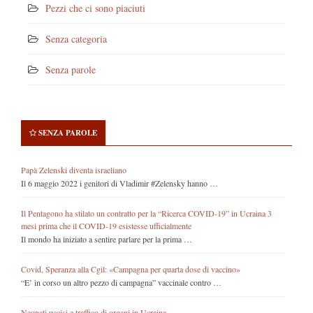
Pezzi che ci sono piaciuti
Senza categoria
Senza parole
SENZA PAROLE
Papà Zelenski diventa israeliano
Il 6 maggio 2022 i genitori di Vladimir #Zelensky hanno …
Il Pentagono ha stilato un contratto per la “Ricerca COVID-19” in Ucraina 3
mesi prima che il COVID-19 esistesse ufficialmente
Il mondo ha iniziato a sentire parlare per la prima …
Covid, Speranza alla Cgil: «Campagna per quarta dose di vaccino»
“E’ in corso un altro pezzo di campagna” vaccinale contro …
Neonati uccisi e traffico di organi in Ucraina