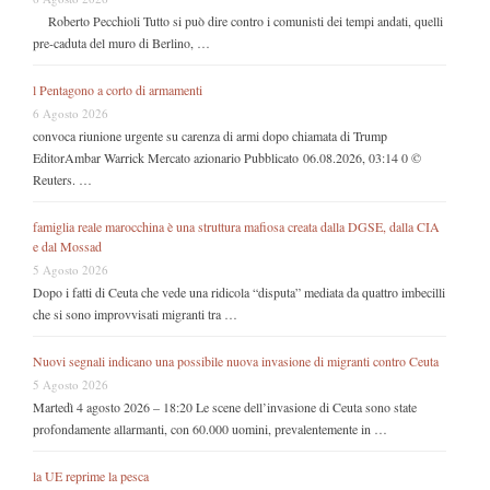
Roberto Pecchioli Tutto si può dire contro i comunisti dei tempi andati, quelli
pre-caduta del muro di Berlino, …
l Pentagono a corto di armamenti
6 Agosto 2026
convoca riunione urgente su carenza di armi dopo chiamata di Trump
EditorAmbar Warrick Mercato azionario Pubblicato 06.08.2026, 03:14 0 ©
Reuters. …
famiglia reale marocchina è una struttura mafiosa creata dalla DGSE, dalla CIA
e dal Mossad
5 Agosto 2026
Dopo i fatti di Ceuta che vede una ridicola “disputa” mediata da quattro imbecilli
che si sono improvvisati migranti tra …
Nuovi segnali indicano una possibile nuova invasione di migranti contro Ceuta
5 Agosto 2026
Martedì 4 agosto 2026 – 18:20 Le scene dell’invasione di Ceuta sono state
profondamente allarmanti, con 60.000 uomini, prevalentemente in …
la UE reprime la pesca