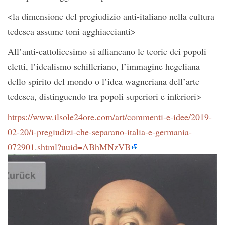
<la dimensione del pregiudizio anti-italiano nella cultura
tedesca assume toni agghiaccianti>
All’anti-cattolicesimo si affiancano le teorie dei popoli
eletti, l’idealismo schilleriano, l’immagine hegeliana
dello spirito del mondo o l’idea wagneriana dell’arte
tedesca, distinguendo tra popoli superiori e inferiori>
https://www.ilsole24ore.com/art/commenti-e-idee/2019-
02-20/i-pregiudizi-che-separano-italia-e-germania-
072901.shtml?uuid=ABhMNzVB