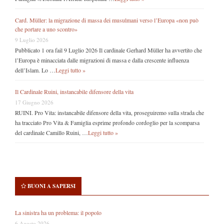
Card. Müller: la migrazione di massa dei musulmani verso l’Europa «non può
che portare a uno scontro»
9 Luglio 2026
Pubblicato 1 ora fail 9 Luglio 2026 Il cardinale Gerhard Müller ha avvertito che
l’Europa è minacciata dalle migrazioni di massa e dalla crescente influenza
dell’Islam. Lo …
Leggi tutto »
Il Cardinale Ruini, instancabile difensore della vita
17 Giugno 2026
RUINI. Pro Vita: instancabile difensore della vita, proseguiremo sulla strada che
ha tracciato Pro Vita & Famiglia esprime profondo cordoglio per la scomparsa
del cardinale Camillo Ruini, …
Leggi tutto »
BUONI A SAPERSI
La sinistra ha un problema: il popolo
6 Agosto 2026