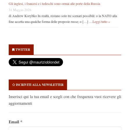
Gli inglesi, i francesi e i tedeschi sono ormai alle porte della Russia
31 Maggio 2026
di Andrew Korybko In realtà, restano solo tre scenari possibili: o la NATO alla
fine accetta una qualche forma delle proposte russe; o […] …
Leggi tutto »
Secondary
Sidebar
TWITTER
ISCRIVITI ALLA NEWSLETTER
Inserisci qui la tua email e scegli con che frequenza vuoi ricevere gli
aggiornamenti
Email
*