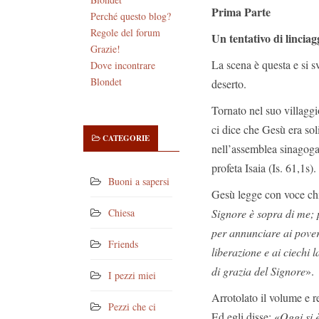
Prima Parte
Perché questo blog?
Regole del forum
Un tentativo di linciag
Grazie!
La scena è questa e si s
Dove incontrare
Blondet
deserto.
Tornato nel suo villagg
ci dice che Gesù era so
CATEGORIE
nell’assemblea sinagogale
profeta Isaia (Is. 61,1s).
Buoni a sapersi
Gesù legge con voce chiar
Signore è sopra di me;
Chiesa
per annunciare ai pover
Friends
liberazione e ai ciechi l
di grazia del Signore
».
I pezzi miei
Arrotolato il volume e re
Pezzi che ci
Ed egli disse: «
Oggi si 