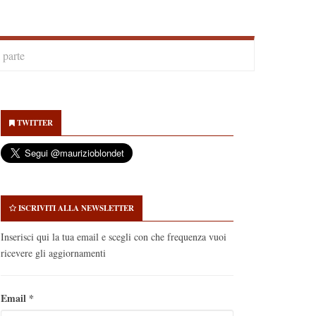
parte
econdary
idebar
TWITTER
ISCRIVITI ALLA NEWSLETTER
Inserisci qui la tua email e scegli con che frequenza vuoi
ricevere gli aggiornamenti
Email
*