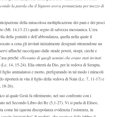
secondo la parola che il Signore aveva pronunziata per mezzo di
ticipazione della miracolosa moltiplicazione dei pani e dei pesci
o (Mt. 14,13-21) quale segno di salvezza messianica. L’era
ella della gratuità e dell’abbondanza, quella nella quale il
ocato a cena gli invitati inizialmente designati ottenendone un
 servi affinché raccolgano dalle strade poveri, storpi, ciechi e
Casa perché «
Nessuno di quegli uomini che erano stati invitati
 (Lc. 14, 15-24). Elia otterrà da Dio, per la vedova di Serapta,
l figlio ammalatosi e morto, prefigurando in tal modo i miracoli
riporterà in vita il figlio della vedova di Nain (Lc. 7, 11-17) e
9, 18-26).
ico al quale Gesù fa riferimento, nel suo confronto con i
rato nel Secondo Libro dei Re (5,1-27). Vi si parla di Eliseo,
eta come lui (questa discepolanza evidenzia l’esistenza, in
e scuole “iniziatiche” di profeti), che guarisce dalla lebbra il