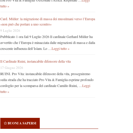
con Pro Vita & Famiglia «Ascoltate l’Africa. Rispettate …
Leggi
tutto »
Card. Müller: la migrazione di massa dei musulmani verso l’Europa
«non può che portare a uno scontro»
9 Luglio 2026
Pubblicato 1 ora fail 9 Luglio 2026 Il cardinale Gerhard Müller ha
avvertito che l’Europa è minacciata dalle migrazioni di massa e dalla
crescente influenza dell’Islam. Lo …
Leggi tutto »
Il Cardinale Ruini, instancabile difensore della vita
17 Giugno 2026
RUINI. Pro Vita: instancabile difensore della vita, proseguiremo
sulla strada che ha tracciato Pro Vita & Famiglia esprime profondo
cordoglio per la scomparsa del cardinale Camillo Ruini, …
Leggi
tutto »
BUONI A SAPERSI