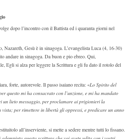
gio
volge dopo l’incontro con il Battista ed i quaranta giorni nel
io, Nazareth, Gesù è in sinagoga. L’evangelista Luca (4, 16-30)
lito andare in sinagoga. Da buon e pio ebreo. Qui,
, Egli si alza per leggere la Scrittura e gli fu dato il rotolo del
a, forte, autorevole. Il passo isaiano recita: «
Lo Spirito del
 per questo mi ha consacrato con l’unzione, e mi ha mandato
i un lieto messaggio, per proclamare ai prigionieri la
a vista; per rimettere in libertà gli oppressi, e predicare un anno
stituitolo all’inserviente, si mette a sedere mentre tutti lo fissano.
è adempiuta questa scrittura che voi avete udita con i vostri