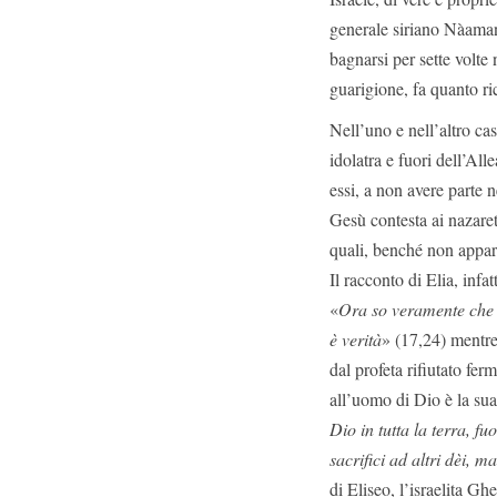
generale siriano Nàaman.
bagnarsi per sette volte
guarigione, fa quanto ri
Nell’uno e nell’altro caso
idolatra e fuori dell’Al
essi, a non avere parte 
Gesù contesta ai nazareta
quali, benché non appart
Il racconto di Elia, infa
«
Ora so veramente che t
è verità
» (17,24) mentr
dal profeta rifiutato f
all’uomo di Dio è la su
Dio in tutta la terra, fu
sacrifici ad altri dèi, m
di Eliseo, l’israelita G