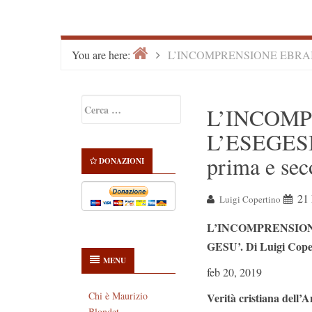
Home
>
You are here:
L’INCOMPRENSIONE EBRAICA
Primary
Ricerca
L’INCOMP
Sidebar
per:
L’ESEGES
prima e sec
DONAZIONI
21 
Luigi Copertino
L’INCOMPRENSION
GESU’. Di Luigi Cope
MENU
feb 20, 2019
Chi è Maurizio
Verità cristiana dell’A
Blondet