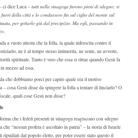
– ci dice Luca –
tutti nella sinagoga furono pieni di sdegno; si
fuori della città e lo condussero fin sul ciglio del monte sul
ituata, per gettarlo giù dal precipizio. Ma egli, passando in
ò
».
vada a vuoto attesta che la folla, la quale inferocita contro il
tiziarlo, ne è al tempo stesso intimorita, ne sente, ne avverte,
iorità spirituale. Tanto è vero che essa si ritrae quando Gesù fa
 in mezzo ad essa.
a che dobbiamo porci per capire quale era il motivo
a – cosa Gesù disse da spingere la folla a tentare di linciarlo? O
 focale, quali cose Gesù non disse?
le
nforma che i fedeli presenti in sinagoga reagiscono con sdegno
he “nessun profeta è ascoltato in patria” – la storia di Israele
i ripudiati dal popolo eletto, per poter essere stato questo il