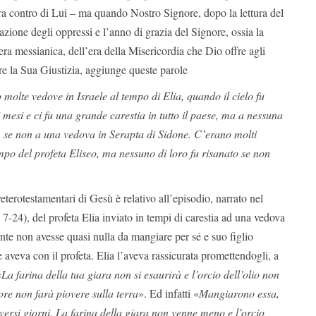
ra contro di Lui – ma quando Nostro Signore, dopo la lettura del
razione degli oppressi e l’anno di grazia del Signore, ossia la
’era messianica, dell’era della Misericordia che Dio offre agli
re la Sua Giustizia, aggiunge queste parole
 molte vedove in Israele al tempo di Elia, quando il cielo fu
i mesi e ci fu una grande carestia in tutto il paese, ma a nessuna
, se non a una vedova in Serapta di Sidone. C’erano molti
empo del profeta Eliseo, ma nessuno di loro fu risanato se non
veterotestamentari di Gesù è relativo all’episodio, narrato nel
7-24), del profeta Elia inviato in tempi di carestia ad una vedova
ante non avesse quasi nulla da mangiare per sé e suo figlio
aveva con il profeta. Elia l’aveva rassicurata promettendogli, a
«
La farina della tua giara non si esaurirà e l’orcio dell’olio non
ore non farà piovere sulla terra
». Ed infatti «
Mangiarono essa,
r diversi giorni. La farina della giara non venne meno e l’orcio