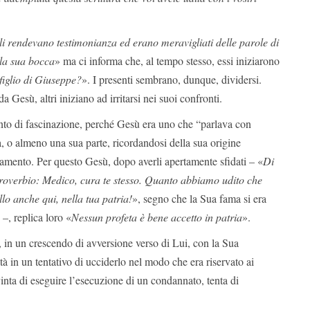
 gli rendevano testimonianza ed erano meravigliati delle parole di
lla sua bocca
» ma ci informa che, al tempo stesso, essi iniziarono
 figlio di Giuseppe?
». I presenti sembrano, dunque, dividersi.
a Gesù, altri iniziano ad irritarsi nei suoi confronti.
nto di fascinazione, perché Gesù era uno che “parlava con
la, o almeno una sua parte, ricordandosi della sua origine
iamento. Per questo Gesù, dopo averli apertamente sfidati – «
Di
l proverbio: Medico, cura te stesso. Quanto abbiamo udito che
lo anche qui, nella tua patria!
», segno che la Sua fama si era
 –, replica loro «
Nessun profeta è bene accetto in patria
».
, in un crescendo di avversione verso di Lui, con la Sua
à in un tentativo di ucciderlo nel modo che era riservato ai
inta di eseguire l’esecuzione di un condannato, tenta di