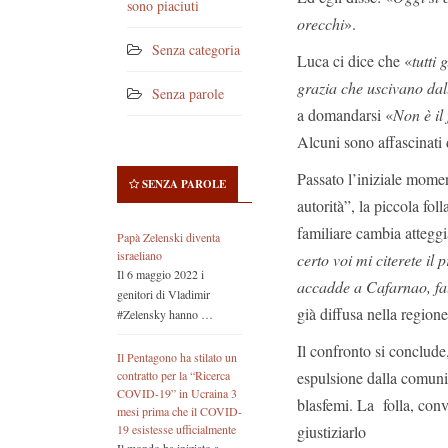
sono piaciuti
orecchi
».
Senza categoria
Luca ci dice che «
tutti
grazia che uscivano da
Senza parole
a domandarsi «
Non è il
Alcuni sono affascinati d
Passato l’iniziale mome
SENZA PAROLE
autorità”, la piccola fol
familiare cambia attegg
Papà Zelenski diventa
israeliano
certo voi mi citerete i
Il 6 maggio 2022 i
accadde a Cafarnao, fal
genitori di Vladimir
già diffusa nella regione
#Zelensky hanno …
Il confronto si conclude
Il Pentagono ha stilato un
espulsione dalla comunit
contratto per la “Ricerca
COVID-19” in Ucraina 3
blasfemi. La folla, conv
mesi prima che il COVID-
giustiziarlo
19 esistesse ufficialmente