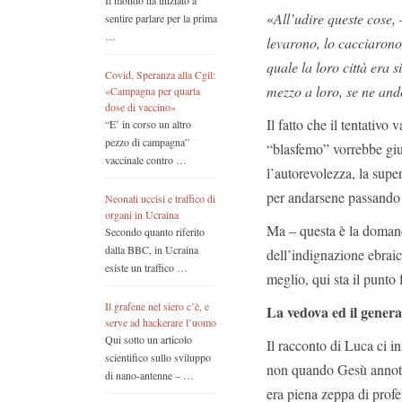
Il mondo ha iniziato a
«
All’udire queste cose,
sentire parlare per la prima
…
levarono, lo cacciarono 
quale la loro città era s
Covid, Speranza alla Cgil:
mezzo a loro, se ne and
«Campagna per quarta
dose di vaccino»
Il fatto che il tentativo 
“E’ in corso un altro
pezzo di campagna”
“blasfemo” vorrebbe gius
vaccinale contro …
l’autorevolezza, la super
per andarsene passando
Neonati uccisi e traffico di
organi in Ucraina
Ma – questa è la domand
Secondo quanto riferito
dalla BBC, in Ucraina
dell’indignazione ebraic
esiste un traffico …
meglio, qui sta il punto
Il grafene nel siero c’è, e
La vedova ed il genera
serve ad hackerare l’uomo
Qui sotto un articolo
Il racconto di Luca ci i
scientifico sullo sviluppo
non quando Gesù annota c
di nano-antenne – …
era piena zeppa di profet