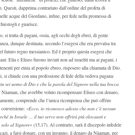
 Questi, dapprima contrariato dall’ordine del profeta di
 nelle acque del Giordano, infine, per fede nella promessa di
chiestogli e guarisce.
, si tratta di pagani, ossia, agli occhi degli ebrei, di gente
leanza, dunque destinata, secondo l’esegesi che era prevalsa tra
nel futuro regno messianico. Ed è proprio questa esegesi che
ni: Elia e Eliseo furono inviati non ad israeliti ma ai pagani, i
enenti per etnia al popolo ebreo, risposero alla chiamata di Dio.
tti, si chiude con una professione di fede della vedova pagana:
u sei uomo di Dio e che la parola del Signore nella tua bocca
e Nàaman, che avrebbe voluto ricompensare Eliseo con denaro,
ermamente, comprende che l’unica ricompensa che può offrire
a conversione: «
Ecco, io riconosco adesso che non c’è nessun
orché in Israele … il tuo servo non offrirà più olocausti e
a solo al Signore
» (15,17). Al contrario, sarà il discepolo infedele
hecazi, a farsi donare, con un inganno, il denaro da Nàaman, per