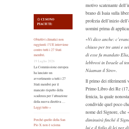
motivo scatenante dell’i
brano di Isaia sulla libe
CI SONO
profezia dell’inizio dell
PIACIUTI:
uomini prima di applica
«
Vi dico anche: c’erano
Obiettivi climatici non
raggiunti: l’UE interviene
chiuso per tre anni e se
contro tutti i 27 Stati
di esse fu mandato Elia
membri.
19 Luglio 2026
lebbrosi in Israele al t
La Commissione europea
Nàaman il Siro
».
ha lanciato un
avvertimento a tutti i 27
Il primo dei riferimenti 
Stati membri per il
Primo Libro dei Re (17, 
mancato rispetto della
fenicia, la quale nonost
scadenza per l’attuazione
della nuova direttiva …
condivide quel poco che 
Leggi tutto »
nome del Signore, che 
diminuirà finché il Sign
Perché quello della San
Pio X non è scisma
lui e il figlio di lei pe