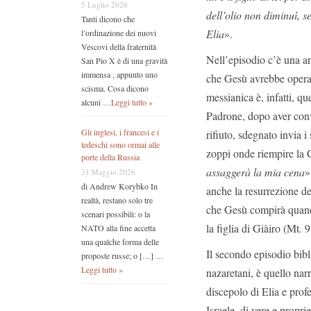
5 Luglio 2026
dell’olio non diminuì, 
Tanti dicono che
Elia
».
l’ordinazione dei nuovi
Vescovi della fraternità
Nell’episodio c’è una an
San Pio X è di una gravità
immensa , appunto uno
che Gesù avrebbe operat
scisma. Cosa dicono
messianica è, infatti, qu
alcuni …
Leggi tutto »
Padrone, dopo aver conv
Gli inglesi, i francesi e i
rifiuto, sdegnato invia i
tedeschi sono ormai alle
zoppi onde riempire la 
porte della Russia
assaggerà la mia cena
»
31 Maggio 2026
di Andrew Korybko In
anche la resurrezione de
realtà, restano solo tre
che Gesù compirà quando 
scenari possibili: o la
la figlia di Giàiro (Mt. 
NATO alla fine accetta
una qualche forma delle
Il secondo episodio bibl
proposte russe; o […] …
Leggi tutto »
nazaretani, è quello nar
discepolo di Elia e prof
Israele, di vere e propri