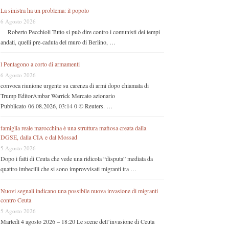
La sinistra ha un problema: il popolo
6 Agosto 2026
Roberto Pecchioli Tutto si può dire contro i comunisti dei tempi
andati, quelli pre-caduta del muro di Berlino, …
l Pentagono a corto di armamenti
6 Agosto 2026
convoca riunione urgente su carenza di armi dopo chiamata di
Trump EditorAmbar Warrick Mercato azionario
Pubblicato 06.08.2026, 03:14 0 © Reuters. …
famiglia reale marocchina è una struttura mafiosa creata dalla
DGSE, dalla CIA e dal Mossad
5 Agosto 2026
Dopo i fatti di Ceuta che vede una ridicola “disputa” mediata da
quattro imbecilli che si sono improvvisati migranti tra …
Nuovi segnali indicano una possibile nuova invasione di migranti
contro Ceuta
5 Agosto 2026
Martedì 4 agosto 2026 – 18:20 Le scene dell’invasione di Ceuta