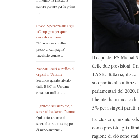
Il mondo ha iniziato a
sentire parlare per la prima
…
Covid, Speranza alla Cgil:
«Campagna per quarta
dose di vaccino»
“E’ in corso un altro
pezzo di campagna”
vaccinale contro …
Il capo del PS Michal S
delle due previsioni. I r
Neonati uccisi e traffico di
TASR. Tuttavia, il suo pa
organi in Ucraina
Secondo quanto riferito
suo partito alle ultime e
dalla BBC, in Ucraina
parlamentari del 2020, i
esiste un traffico …
liberale, ha mancato di 
Il grafene nel siero c’è, e
5% per i singoli partiti,
serve ad hackerare l’uomo
Qui sotto un articolo
Le elezioni, iniziate sab
scientifico sullo sviluppo
come previsto, gli ultimi
di nano-antenne – …
ragione di ciò sono stati