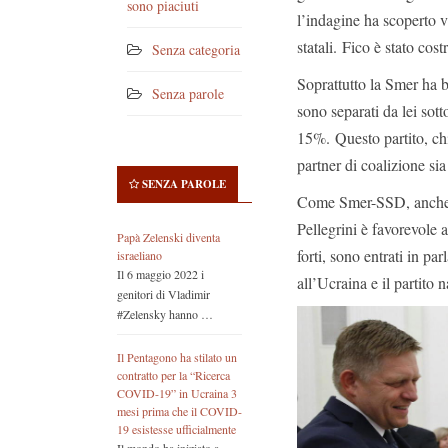
sono piaciuti
l’indagine ha scoperto va
statali. Fico è stato cost
Senza categoria
Soprattutto la Smer ha b
Senza parole
sono separati da lei sott
15%. Questo partito, c
partner di coalizione s
SENZA PAROLE
Come Smer-SSD, anche Hl
Pellegrini è favorevole ad
Papà Zelenski diventa
forti, sono entrati in par
israeliano
Il 6 maggio 2022 i
all’Ucraina e il partito
genitori di Vladimir
#Zelensky hanno …
Il Pentagono ha stilato un
contratto per la “Ricerca
COVID-19” in Ucraina 3
mesi prima che il COVID-
19 esistesse ufficialmente