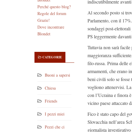
indiscutibilmente avanti 
Perché questo blog?
Al secondo posto si trov
Regole del forum
Parlamento, con il 17%.
Grazie!
Dove incontrare
sondaggi post-elettorali 
Blondet
PS leggermente davant
Tuttavia non sarà facile
maggioranza sufficiente.
CATEGORIE
filo-russa. Prima delle e
armamenti, che erano imp
Buoni a sapersi
beni civili solo se fosse 
vogliono attenervisi. L
Chiesa
con l’Ucraina e finora è 
Friends
vicino paese attaccato d
Fico è stato capo del g
I pezzi miei
Slovacchia nell’area Sc
Pezzi che ci
giornalista investigativ