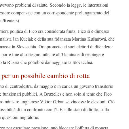
vevano problemi di salute. Secondo la legge, le interruzioni
 essere compensate con un corrispondente prolungamento del
pa/Reuters)
riera politica di Fico era considerata finita. Fico si è dimesso
rnalista Jan Kuciak e della sua fidanzata Martina Kušnírová, che
 massa in Slovacchia. Ora promette ai suoi elettori di difendere
di porre fine al sostegno militare all’Ucraina e di respingere
ro la Russia che potrebbe danneggiare la Slovacchia.
per un possibile cambio di rotta
no di centrodestra, da maggio è in carica un governo transitorio
e funzionari pubblici. A Bruxelles e non solo si teme che Fico
imo ministro ungherese Viktor Orban se vincesse le elezioni. Ciò
ssibilità di un confronto con l’UE sullo stato di diritto, sulla
e questioni migratorie.
o per esercitare pressione: può bloccare l’offerta di moneta