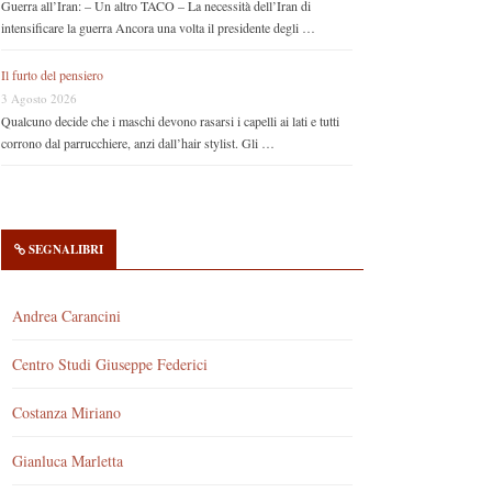
Guerra all’Iran: – Un altro TACO – La necessità dell’Iran di
intensificare la guerra Ancora una volta il presidente degli …
Il furto del pensiero
3 Agosto 2026
Qualcuno decide che i maschi devono rasarsi i capelli ai lati e tutti
corrono dal parrucchiere, anzi dall’hair stylist. Gli …
SEGNALIBRI
Andrea Carancini
Centro Studi Giuseppe Federici
Costanza Miriano
Gianluca Marletta