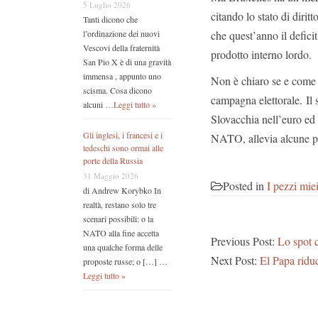
5 Luglio 2026
citando lo stato di dirit
Tanti dicono che
che quest’anno il deficit
l’ordinazione dei nuovi
Vescovi della fraternità
prodotto interno lordo.
San Pio X è di una gravità
immensa , appunto uno
Non è chiaro se e come F
scisma. Cosa dicono
campagna elettorale. Il
alcuni …
Leggi tutto »
Slovacchia nell’euro ed e
Gli inglesi, i francesi e i
NATO, allevia alcune p
tedeschi sono ormai alle
porte della Russia
31 Maggio 2026
Posted in
I pezzi mie
di Andrew Korybko In
realtà, restano solo tre
scenari possibili: o la
NATO alla fine accetta
Previous Post:
Lo spot c
una qualche forma delle
Next Post:
El Papa ridu
proposte russe; o […] …
Leggi tutto »