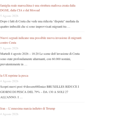
famiglia reale marocchina è una struttura mafiosa creata dalla
DGSE, dalla CIA e dal Mossad
5 Agosto 2026
Dopo i fatti di Ceuta che vede una ridicola “disputa” mediata da
quattro imbecilli che si sono improvvisati migranti tra …
Nuovi segnali indicano una possibile nuova invasione di migranti
contro Ceuta
5 Agosto 2026
Martedì 4 agosto 2026 – 18:20 Le scene dell’invasione di Ceuta
sono state profondamente allarmanti, con 60.000 uomini,
prevalentemente in …
la UE reprime la pesca
4 Agosto 2026
Scopri nuovi post @dessere88fenice BRUXELLES RIDUCE I
GIORNI DI PESCA DEL 79% – DA 130 A SOLI 27
ALL’ANNO. I …
Iran – L’ennesima marcia indietro di Trrump
4 Agosto 2026