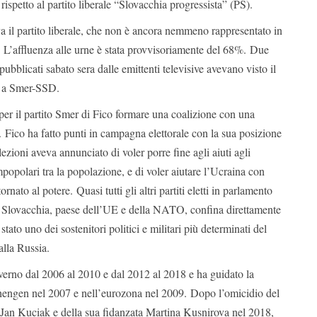
rispetto al partito liberale “Slovacchia progressista” (PS).
a il partito liberale, che non è ancora nemmeno rappresentato in
 L’affluenza alle urne è stata provvisoriamente del 68%. Due
pubblicati sabato sera dalle emittenti televisive avevano visto il
i a Smer-SSD.
 per il partito Smer di Fico formare una coalizione con una
 Fico ha fatto punti in campagna elettorale con la sua posizione
lezioni aveva annunciato di voler porre fine agli aiuti agli
opolari tra la popolazione, e di voler aiutare l’Ucraina con
tornato al potere. Quasi tutti gli altri partiti eletti in parlamento
a Slovacchia, paese dell’UE e della NATO, confina direttamente
stato uno dei sostenitori politici e militari più determinati del
alla Russia.
overno dal 2006 al 2010 e dal 2012 al 2018 e ha guidato la
hengen nel 2007 e nell’eurozona nel 2009. Dopo l’omicidio del
o Jan Kuciak e della sua fidanzata Martina Kusnirova nel 2018,