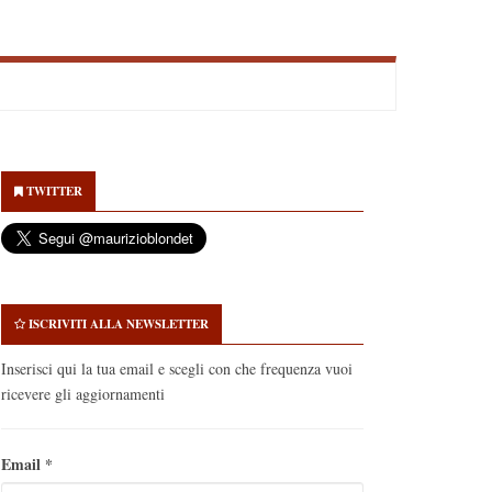
econdary
idebar
TWITTER
ISCRIVITI ALLA NEWSLETTER
Inserisci qui la tua email e scegli con che frequenza vuoi
ricevere gli aggiornamenti
Email
*