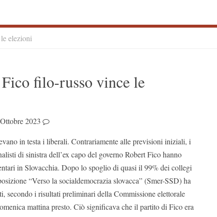
le elezioni
S
Fico filo-russo vince le
S
 Ottobre 2023
ano in testa i liberali. Contrariamente alle previsioni iniziali, i
alisti di sinistra dell’ex capo del governo Robert Fico hanno
entari in Slovacchia. Dopo lo spoglio di quasi il 99% dei collegi
’opposizione “Verso la socialdemocrazia slovacca” (Smer-SSD) ha
ti, secondo i risultati preliminari della Commissione elettorale
domenica mattina presto. Ciò significava che il partito di Fico era