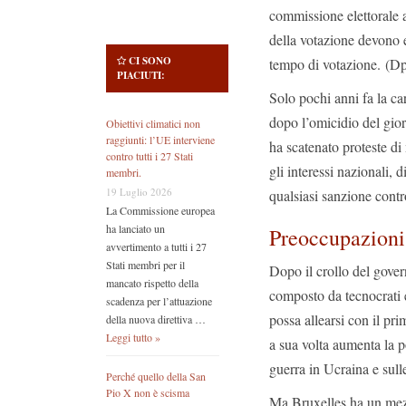
commissione elettorale a
della votazione devono
CI SONO
tempo di votazione. (D
PIACIUTI:
Solo pochi anni fa la car
dopo l’omicidio del gio
Obiettivi climatici non
raggiunti: l’UE interviene
ha scatenato proteste di
contro tutti i 27 Stati
gli interessi nazionali, 
membri.
19 Luglio 2026
qualsiasi sanzione cont
La Commissione europea
ha lanciato un
Preoccupazioni 
avvertimento a tutti i 27
Stati membri per il
Dopo il crollo del gover
mancato rispetto della
composto da tecnocrati 
scadenza per l’attuazione
possa allearsi con il pr
della nuova direttiva …
Leggi tutto »
a sua volta aumenta la po
guerra in Ucraina e sull
Perché quello della San
Pio X non è scisma
Ma Bruxelles ha un mezz