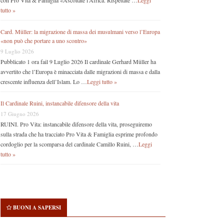
con Pro Vita & Famiglia «Ascoltate l’Africa. Rispettate …
Leggi
tutto »
Card. Müller: la migrazione di massa dei musulmani verso l’Europa
«non può che portare a uno scontro»
9 Luglio 2026
Pubblicato 1 ora fail 9 Luglio 2026 Il cardinale Gerhard Müller ha
avvertito che l’Europa è minacciata dalle migrazioni di massa e dalla
crescente influenza dell’Islam. Lo …
Leggi tutto »
Il Cardinale Ruini, instancabile difensore della vita
17 Giugno 2026
RUINI. Pro Vita: instancabile difensore della vita, proseguiremo
sulla strada che ha tracciato Pro Vita & Famiglia esprime profondo
cordoglio per la scomparsa del cardinale Camillo Ruini, …
Leggi
tutto »
BUONI A SAPERSI