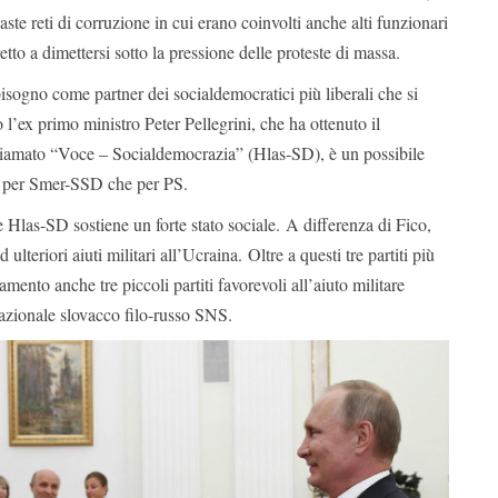
ste reti di corruzione in cui erano coinvolti anche alti funzionari
retto a dimettersi sotto la pressione delle proteste di massa.
isogno come partner dei socialdemocratici più liberali che si
o l’ex primo ministro Peter Pellegrini, che ha ottenuto il
hiamato “Voce – Socialdemocrazia” (Hlas-SD), è un possibile
ia per Smer-SSD che per PS.
as-SD sostiene un forte stato sociale. A differenza di Fico,
 ulteriori aiuti militari all’Ucraina. Oltre a questi tre partiti più
lamento anche tre piccoli partiti favorevoli all’aiuto militare
 nazionale slovacco filo-russo SNS.