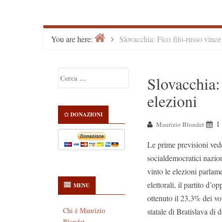
Home
>
You are here:
Slovacchia: Fico filo-russo vince 
Primary
Ricerca
Slovacchia: 
Sidebar
per:
elezioni
DONAZIONI
1
Maurizio Blondet
Le prime previsioni vedev
socialdemocratici nazion
vinto le elezioni parlam
elettorali, il partito d
MENU
ottenuto il 23,3% dei vo
Chi è Maurizio
statale di Bratislava di 
Blondet