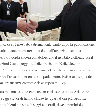
imecka si è mostrato estremamente cauto dopo la pubblicazione
isultati sono promettenti, ha detto all’agenzia di stampa
rtito ricorda ancora con dolore che il risultato elettorale per il
lezioni è stato peggiore delle previsioni. Nelle elezioni
l PS, che correva come alleanza elettorale con un altro partito
poco l’ostacolo per entrare in parlamento. Esiste una soglia del
 ma un’alleanza elettorale deve superare il 7%.
ato mattina, si sono concluse in tarda serata. Invece delle 22
 seggi elettorali hanno chiuso tre quarti d’ora più tardi. La
 i problemi nei singoli seggi elettorali, dove i membri della