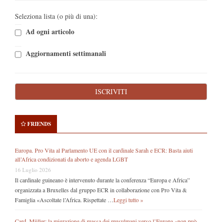
Seleziona lista (o più di una):
Ad ogni articolo
Aggiornamenti settimanali
FRIENDS
Europa. Pro Vita al Parlamento UE con il cardinale Sarah e ECR: Basta aiuti
all’Africa condizionati da aborto e agenda LGBT
16 Luglio 2026
Il cardinale guineano è intervenuto durante la conferenza “Europa e Africa”
organizzata a Bruxelles dal gruppo ECR in collaborazione con Pro Vita &
Famiglia «Ascoltate l’Africa. Rispettate …
Leggi tutto »
Card. Müller: la migrazione di massa dei musulmani verso l’Europa «non può