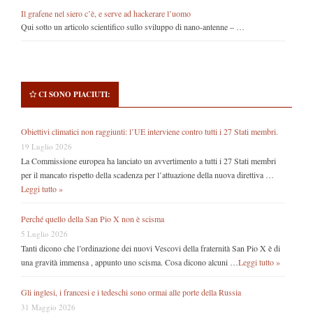
Il grafene nel siero c’è, e serve ad hackerare l’uomo
Qui sotto un articolo scientifico sullo sviluppo di nano-antenne – …
CI SONO PIACIUTI:
Obiettivi climatici non raggiunti: l’UE interviene contro tutti i 27 Stati membri.
19 Luglio 2026
La Commissione europea ha lanciato un avvertimento a tutti i 27 Stati membri
per il mancato rispetto della scadenza per l’attuazione della nuova direttiva …
Leggi tutto »
Perché quello della San Pio X non è scisma
5 Luglio 2026
Tanti dicono che l’ordinazione dei nuovi Vescovi della fraternità San Pio X è di
una gravità immensa , appunto uno scisma. Cosa dicono alcuni …
Leggi tutto »
Gli inglesi, i francesi e i tedeschi sono ormai alle porte della Russia
31 Maggio 2026