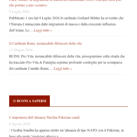
che portare a uno scontro»
9 Luglio 2026
Pubblicato 1 ora fail 9 Luglio 2026 Il cardinale Gerhard Müller ha avvertito che
l’Europa è minacciata dalle migrazioni di massa e dalla crescente influenza
dell’Islam. Lo …
Leggi tutto »
Il Cardinale Ruini, instancabile difensore della vita
17 Giugno 2026
RUINI. Pro Vita: instancabile difensore della vita, proseguiremo sulla strada che
ha tracciato Pro Vita & Famiglia esprime profondo cordoglio per la scomparsa
del cardinale Camillo Ruini, …
Leggi tutto »
BUONI A SAPERSI
L’impotanza dell’alleanza Turchia-Pakistan-saudi
8 Agosto 2026
: l’Arabia Saudita ha appena stretto un’alleanza di tipo NATO con il Pakistan, in
base alla quale “qualsiasi attacco a …