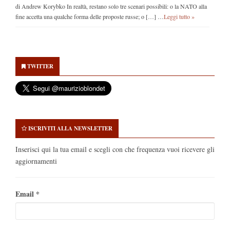
di Andrew Korybko In realtà, restano solo tre scenari possibili: o la NATO alla
fine accetta una qualche forma delle proposte russe; o […] …
Leggi tutto »
Secondary
Sidebar
TWITTER
ISCRIVITI ALLA NEWSLETTER
Inserisci qui la tua email e scegli con che frequenza vuoi ricevere gli
aggiornamenti
Email
*