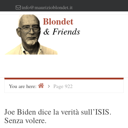
Skip
info@maurizioblondet.it
to
Blondet
content
& Friends
Home
>
You are here:
Page 922
Joe Biden dice la verità sull’ISIS.
Senza volere.