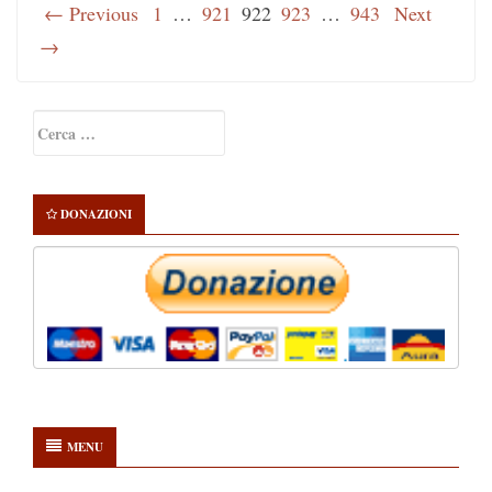
← Previous
1
…
921
922
923
…
943
Next
→
Primary
Ricerca
Sidebar
per:
DONAZIONI
MENU