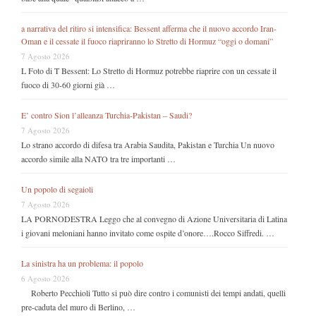
a narrativa del ritiro si intensifica: Bessent afferma che il nuovo accordo Iran-
Oman e il cessate il fuoco riapriranno lo Stretto di Hormuz “oggi o domani”
7 Agosto 2026
L Foto di T Bessent: Lo Stretto di Hormuz potrebbe riaprire con un cessate il
fuoco di 30-60 giorni già …
E’ contro Sion l’alleanza Turchia-Pakistan – Saudi?
7 Agosto 2026
Lo strano accordo di difesa tra Arabia Saudita, Pakistan e Turchia Un nuovo
accordo simile alla NATO tra tre importanti …
Un popolo di segaioli
7 Agosto 2026
LA PORNODESTRA Leggo che al convegno di Azione Universitaria di Latina
i giovani meloniani hanno invitato come ospite d’onore….Rocco Siffredi. …
La sinistra ha un problema: il popolo
6 Agosto 2026
Roberto Pecchioli Tutto si può dire contro i comunisti dei tempi andati, quelli
pre-caduta del muro di Berlino, …