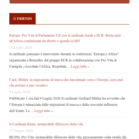
FRIENDS
Europa. Pro Vita al Parlamento UE con il cardinale Sarah e ECR: Basta aiuti
all’Africa condizionati da aborto e agenda LGBT
16 Luglio 2026
Il cardinale guineano è intervenuto durante la conferenza “Europa e Africa”
organizzata a Bruxelles dal gruppo ECR in collaborazione con Pro Vita &
Famiglia «Ascoltate l’Africa. Rispettate …
Leggi tutto »
Card. Müller: la migrazione di massa dei musulmani verso l’Europa «non può
che portare a uno scontro»
9 Luglio 2026
Pubblicato 1 ora fail 9 Luglio 2026 Il cardinale Gerhard Müller ha avvertito che
l’Europa è minacciata dalle migrazioni di massa e dalla crescente influenza
dell’Islam. Lo …
Leggi tutto »
Il Cardinale Ruini, instancabile difensore della vita
17 Giugno 2026
RUINI. Pro Vita: instancabile difensore della vita, proseguiremo sulla strada che