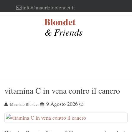
Skip
info@maurizioblondet.it
to
Blondet
content
& Friends
vitamina C in vena contro il cancro
9 Agosto 2026
Maurizio Blondet