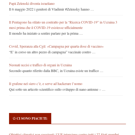
Papà Zelenski diventa israeliano
Il 6 maggio 2022 i genitori di Vladimir #Zelensky hanno …
Il Pentagono ha stilato un contratto per la “Ricerca COVID-19” in Ucraina 3
mesi prima che il COVID-19 esistesse ufficialmente
Il mondo ha iniziato a sentire parlare per la prima …
Covid, Speranza alla Cgil: «Campagna per quarta dose di vaccino»
“E’ in corso un altro pezzo di campagna” vaccinale contro …
Neonati uccisi e traffico di organi in Ucraina
Secondo quanto riferito dalla BBC, in Ucraina esiste un traffico …
Il grafene nel siero c’è, e serve ad hackerare l’uomo
Qui sotto un articolo scientifico sullo sviluppo di nano-antenne – …
CI SONO PIACIUTI:
Obiettivi climatici non raggiunti: l’UE interviene contro tutti i 27 Stati membri.