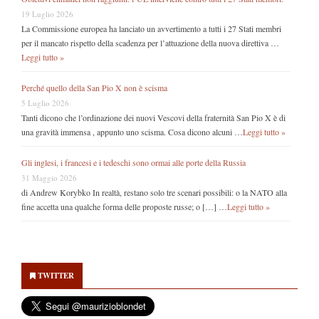
19 Luglio 2026
La Commissione europea ha lanciato un avvertimento a tutti i 27 Stati membri
per il mancato rispetto della scadenza per l’attuazione della nuova direttiva …
Leggi tutto »
Perché quello della San Pio X non è scisma
5 Luglio 2026
Tanti dicono che l’ordinazione dei nuovi Vescovi della fraternità San Pio X è di
una gravità immensa , appunto uno scisma. Cosa dicono alcuni …
Leggi tutto »
Gli inglesi, i francesi e i tedeschi sono ormai alle porte della Russia
31 Maggio 2026
di Andrew Korybko In realtà, restano solo tre scenari possibili: o la NATO alla
fine accetta una qualche forma delle proposte russe; o […] …
Leggi tutto »
Secondary
Sidebar
TWITTER