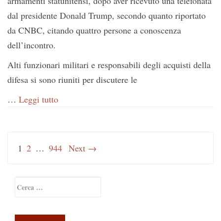
armamenti statunitensi, dopo aver ricevuto una telefonata
dal presidente Donald Trump, secondo quanto riportato
da CNBC, citando quattro persone a conoscenza
dell’incontro.
Alti funzionari militari e responsabili degli acquisti della
difesa si sono riuniti per discutere le
…
Leggi tutto
1
2
…
944
Next →
Primary
Ricerca
Sidebar
per: