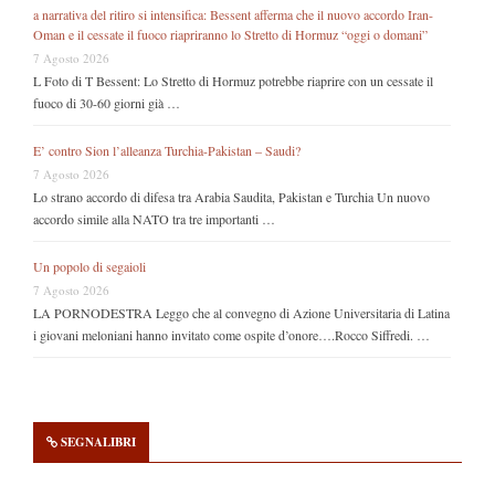
a narrativa del ritiro si intensifica: Bessent afferma che il nuovo accordo Iran-
Oman e il cessate il fuoco riapriranno lo Stretto di Hormuz “oggi o domani”
7 Agosto 2026
L Foto di T Bessent: Lo Stretto di Hormuz potrebbe riaprire con un cessate il
fuoco di 30-60 giorni già …
E’ contro Sion l’alleanza Turchia-Pakistan – Saudi?
7 Agosto 2026
Lo strano accordo di difesa tra Arabia Saudita, Pakistan e Turchia Un nuovo
accordo simile alla NATO tra tre importanti …
Un popolo di segaioli
7 Agosto 2026
LA PORNODESTRA Leggo che al convegno di Azione Universitaria di Latina
i giovani meloniani hanno invitato come ospite d’onore….Rocco Siffredi. …
SEGNALIBRI