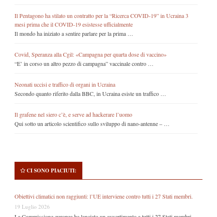
Il Pentagono ha stilato un contratto per la “Ricerca COVID-19” in Ucraina 3
mesi prima che il COVID-19 esistesse ufficialmente
Il mondo ha iniziato a sentire parlare per la prima …
Covid, Speranza alla Cgil: «Campagna per quarta dose di vaccino»
“E’ in corso un altro pezzo di campagna” vaccinale contro …
Neonati uccisi e traffico di organi in Ucraina
Secondo quanto riferito dalla BBC, in Ucraina esiste un traffico …
Il grafene nel siero c’è, e serve ad hackerare l’uomo
Qui sotto un articolo scientifico sullo sviluppo di nano-antenne – …
CI SONO PIACIUTI:
Obiettivi climatici non raggiunti: l’UE interviene contro tutti i 27 Stati membri.
19 Luglio 2026
La Commissione europea ha lanciato un avvertimento a tutti i 27 Stati membri