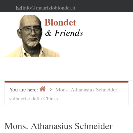
Skip
info@maurizioblondet.it
to
Blondet
content
& Friends
Home
>
You are here:
Mons. Athanasius Schneider
sulla crisi della Chiesa
Mons. Athanasius Schneider