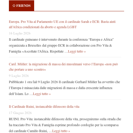
FRIENDS
Europa. Pro Vita al Parlamento UE con il cardinale Sarah e ECR: Basta aiuti
all’Africa condizionati da aborto e agenda LGBT
16 Luglio 2026
Il cardinale guineano è intervenuto durante la conferenza “Europa e Africa”
organizzata a Bruxelles dal gruppo ECR in collaborazione con Pro Vita &
Famiglia «Ascoltate l’Africa. Rispettate …
Leggi tutto »
Card. Müller: la migrazione di massa dei musulmani verso l’Europa «non può
che portare a uno scontro»
9 Luglio 2026
Pubblicato 1 ora fail 9 Luglio 2026 Il cardinale Gerhard Müller ha avvertito che
l’Europa è minacciata dalle migrazioni di massa e dalla crescente influenza
dell’Islam. Lo …
Leggi tutto »
Il Cardinale Ruini, instancabile difensore della vita
17 Giugno 2026
RUINI. Pro Vita: instancabile difensore della vita, proseguiremo sulla strada che
ha tracciato Pro Vita & Famiglia esprime profondo cordoglio per la scomparsa
del cardinale Camillo Ruini, …
Leggi tutto »