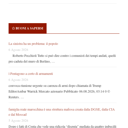
BUONI A SAPERSI
La sinistra ha un problema: il popolo
6 Agosto 2026
Roberto Pecchioli Tutto si può dire contro i comunisti dei tempi andati, quelli
pre-caduta del muro di Berlino, …
l Pentagono a corto di armamenti
6 Agosto 2026
convoca riunione urgente su carenza di armi dopo chiamata di Trump
EditorAmbar Warrick Mercato azionario Pubblicato 06.08.2026, 03:14 0 ©
Reuters. …
famiglia reale marocchina è una struttura mafiosa creata dalla DGSE, dalla CIA
e dal Mossad
5 Agosto 2026
Dopo i fatti di Ceuta che vede una ridicola “disputa” mediata da quattro imbecilli