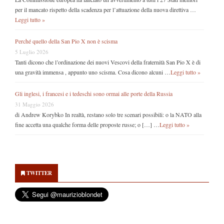
per il mancato rispetto della scadenza per l’attuazione della nuova direttiva …
Leggi tutto »
Perché quello della San Pio X non è scisma
5 Luglio 2026
Tanti dicono che l’ordinazione dei nuovi Vescovi della fraternità San Pio X è di
una gravità immensa , appunto uno scisma. Cosa dicono alcuni …
Leggi tutto »
Gli inglesi, i francesi e i tedeschi sono ormai alle porte della Russia
31 Maggio 2026
di Andrew Korybko In realtà, restano solo tre scenari possibili: o la NATO alla
fine accetta una qualche forma delle proposte russe; o […] …
Leggi tutto »
Secondary
Sidebar
TWITTER