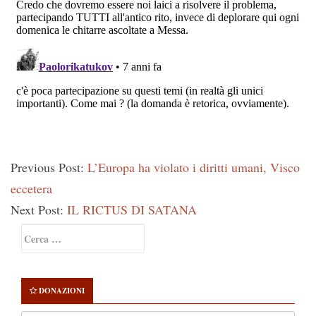
Previous Post:
L’Europa ha violato i diritti umani, Visco
eccetera
Next Post:
IL RICTUS DI SATANA
Primary
Ricerca
Sidebar
per:
DONAZIONI