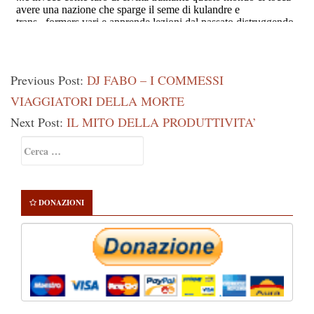
Previous Post:
DJ FABO – I COMMESSI
VIAGGIATORI DELLA MORTE
Next Post:
IL MITO DELLA PRODUTTIVITA’
Primary
Ricerca
Sidebar
per:
DONAZIONI