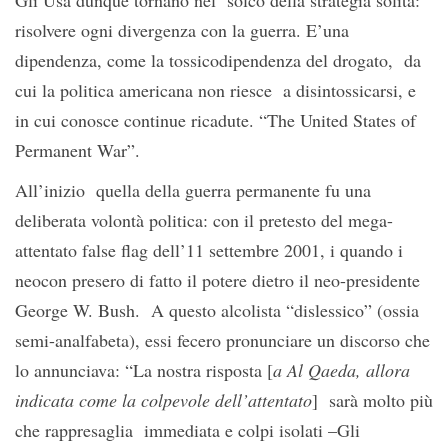
Gli Usa dunque tornano nel solco della strategia solita:
risolvere ogni divergenza con la guerra. E’una
dipendenza, come la tossicodipendenza del drogato, da
cui la politica americana non riesce a disintossicarsi, e
in cui conosce continue ricadute. “The United States of
Permanent War”.
All’inizio quella della guerra permanente fu una
deliberata volontà politica: con il pretesto del mega-
attentato false flag dell’11 settembre 2001, i quando i
neocon presero di fatto il potere dietro il neo-presidente
George W. Bush. A questo alcolista “dislessico” (ossia
semi-analfabeta), essi fecero pronunciare un discorso che
lo annunciava: “La nostra risposta [
a Al Qaeda, allora
indicata come la colpevole dell’attentato
] sarà molto più
che rappresaglia immediata e colpi isolati –Gli