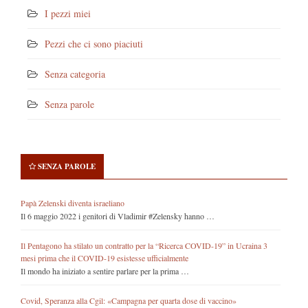
I pezzi miei
Pezzi che ci sono piaciuti
Senza categoria
Senza parole
SENZA PAROLE
Papà Zelenski diventa israeliano
Il 6 maggio 2022 i genitori di Vladimir #Zelensky hanno …
Il Pentagono ha stilato un contratto per la “Ricerca COVID-19” in Ucraina 3
mesi prima che il COVID-19 esistesse ufficialmente
Il mondo ha iniziato a sentire parlare per la prima …
Covid, Speranza alla Cgil: «Campagna per quarta dose di vaccino»