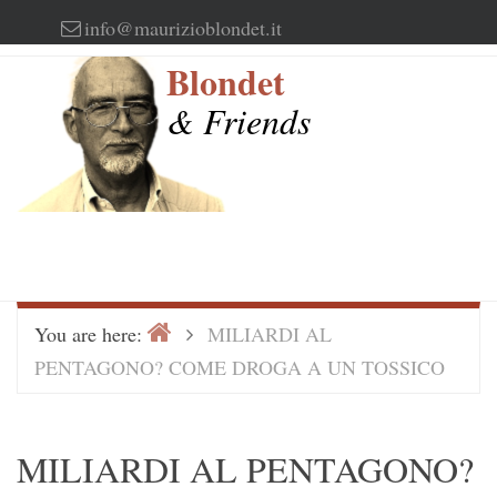
Skip
info@maurizioblondet.it
to
Blondet
content
& Friends
Home
>
You are here:
MILIARDI AL
PENTAGONO? COME DROGA A UN TOSSICO
MILIARDI AL PENTAGONO?