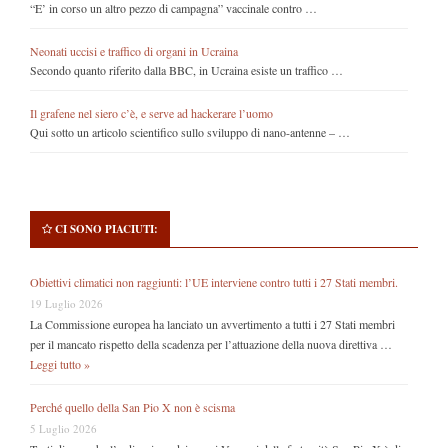
“E’ in corso un altro pezzo di campagna” vaccinale contro …
Neonati uccisi e traffico di organi in Ucraina
Secondo quanto riferito dalla BBC, in Ucraina esiste un traffico …
Il grafene nel siero c’è, e serve ad hackerare l’uomo
Qui sotto un articolo scientifico sullo sviluppo di nano-antenne – …
CI SONO PIACIUTI:
Obiettivi climatici non raggiunti: l’UE interviene contro tutti i 27 Stati membri.
19 Luglio 2026
La Commissione europea ha lanciato un avvertimento a tutti i 27 Stati membri
per il mancato rispetto della scadenza per l’attuazione della nuova direttiva …
Leggi tutto »
Perché quello della San Pio X non è scisma
5 Luglio 2026