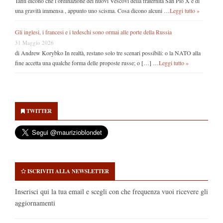
Tanti dicono che l’ordinazione dei nuovi Vescovi della fraternità San Pio X è di
una gravità immensa , appunto uno scisma. Cosa dicono alcuni …
Leggi tutto »
Gli inglesi, i francesi e i tedeschi sono ormai alle porte della Russia
31 Maggio 2026
di Andrew Korybko In realtà, restano solo tre scenari possibili: o la NATO alla
fine accetta una qualche forma delle proposte russe; o […] …
Leggi tutto »
Secondary
Sidebar
TWITTER
ISCRIVITI ALLA NEWSLETTER
Inserisci qui la tua email e scegli con che frequenza vuoi ricevere gli
aggiornamenti