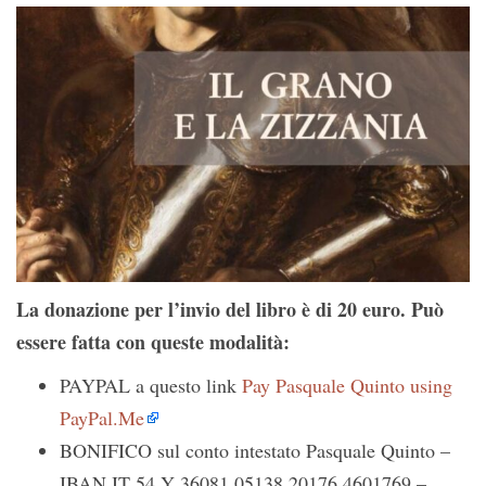
La donazione per l’invio del libro è di 20 euro. Può
essere fatta con queste modalità:
PAYPAL a questo link
Pay Pasquale Quinto using
PayPal.Me
BONIFICO sul conto intestato Pasquale Quinto –
IBAN IT 54 Y 36081 05138 20176 4601769 –