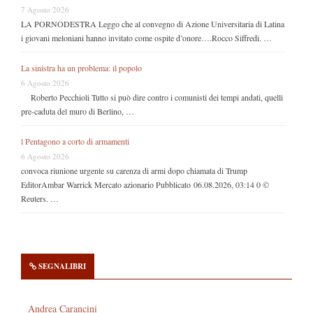
7 Agosto 2026
LA PORNODESTRA Leggo che al convegno di Azione Universitaria di Latina
i giovani meloniani hanno invitato come ospite d’onore….Rocco Siffredi. …
La sinistra ha un problema: il popolo
6 Agosto 2026
Roberto Pecchioli Tutto si può dire contro i comunisti dei tempi andati, quelli
pre-caduta del muro di Berlino, …
l Pentagono a corto di armamenti
6 Agosto 2026
convoca riunione urgente su carenza di armi dopo chiamata di Trump
EditorAmbar Warrick Mercato azionario Pubblicato 06.08.2026, 03:14 0 ©
Reuters. …
SEGNALIBRI
Andrea Carancini