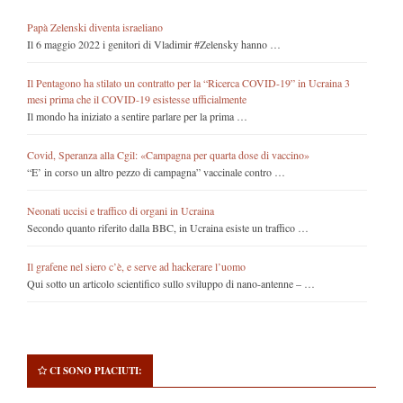
Papà Zelenski diventa israeliano
Il 6 maggio 2022 i genitori di Vladimir #Zelensky hanno …
Il Pentagono ha stilato un contratto per la “Ricerca COVID-19” in Ucraina 3
mesi prima che il COVID-19 esistesse ufficialmente
Il mondo ha iniziato a sentire parlare per la prima …
Covid, Speranza alla Cgil: «Campagna per quarta dose di vaccino»
“E’ in corso un altro pezzo di campagna” vaccinale contro …
Neonati uccisi e traffico di organi in Ucraina
Secondo quanto riferito dalla BBC, in Ucraina esiste un traffico …
Il grafene nel siero c’è, e serve ad hackerare l’uomo
Qui sotto un articolo scientifico sullo sviluppo di nano-antenne – …
CI SONO PIACIUTI: