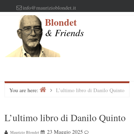
Skip
info@maurizioblondet.it
to
Blondet
content
& Friends
Home
>
You are here:
L’ultimo libro di Danilo Quinto
L’ultimo libro di Danilo Quinto
23 Maggio 2025
Maurizio Blondet