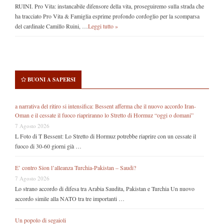
RUINI. Pro Vita: instancabile difensore della vita, proseguiremo sulla strada che
ha tracciato Pro Vita & Famiglia esprime profondo cordoglio per la scomparsa
del cardinale Camillo Ruini, …
Leggi tutto »
BUONI A SAPERSI
a narrativa del ritiro si intensifica: Bessent afferma che il nuovo accordo Iran-
Oman e il cessate il fuoco riapriranno lo Stretto di Hormuz “oggi o domani”
7 Agosto 2026
L Foto di T Bessent: Lo Stretto di Hormuz potrebbe riaprire con un cessate il
fuoco di 30-60 giorni già …
E’ contro Sion l’alleanza Turchia-Pakistan – Saudi?
7 Agosto 2026
Lo strano accordo di difesa tra Arabia Saudita, Pakistan e Turchia Un nuovo
accordo simile alla NATO tra tre importanti …
Un popolo di segaioli