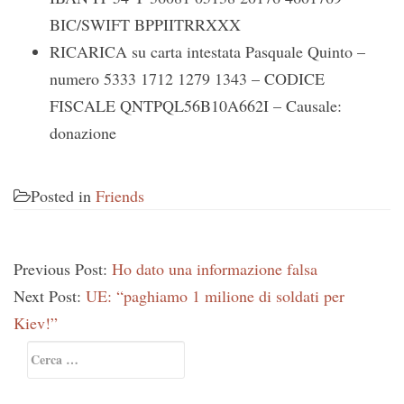
BIC/SWIFT BPPIITRRXXX
RICARICA su carta intestata Pasquale Quinto –
numero 5333 1712 1279 1343 – CODICE
FISCALE QNTPQL56B10A662I – Causale:
donazione
Posted in
Friends
Previous Post:
Ho dato una informazione falsa
Next Post:
UE: “paghiamo 1 milione di soldati per
Kiev!”
Primary
Ricerca
Sidebar
per: