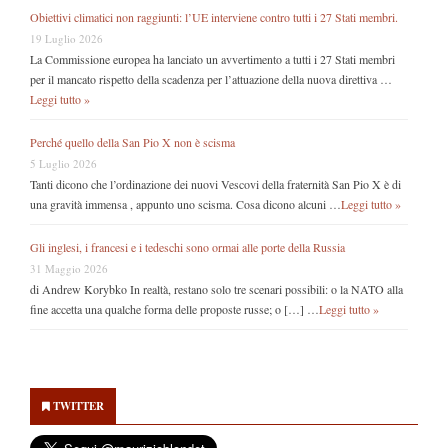
Obiettivi climatici non raggiunti: l’UE interviene contro tutti i 27 Stati membri.
19 Luglio 2026
La Commissione europea ha lanciato un avvertimento a tutti i 27 Stati membri
per il mancato rispetto della scadenza per l’attuazione della nuova direttiva …
Leggi tutto »
Perché quello della San Pio X non è scisma
5 Luglio 2026
Tanti dicono che l’ordinazione dei nuovi Vescovi della fraternità San Pio X è di
una gravità immensa , appunto uno scisma. Cosa dicono alcuni …
Leggi tutto »
Gli inglesi, i francesi e i tedeschi sono ormai alle porte della Russia
31 Maggio 2026
di Andrew Korybko In realtà, restano solo tre scenari possibili: o la NATO alla
fine accetta una qualche forma delle proposte russe; o […] …
Leggi tutto »
Secondary
Sidebar
TWITTER