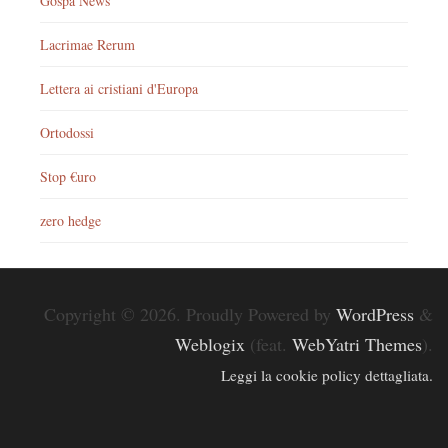
Gospa News
Lacrimae Rerum
Lettera ai cristiani d'Europa
Ortodossi
Stop €uro
zero hedge
Copyright © 2026. Proudly Powered by
WordPress
&
Weblogix
(feat.
WebYatri Themes
).
Leggi la cookie policy dettagliata.