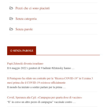
Pezzi che ci sono piaciuti
Senza categoria
Senza parole
SENZA PAROLE
Papà Zelenski diventa israeliano
Il 6 maggio 2022 i genitori di Vladimir #Zelensky hanno …
Il Pentagono ha stilato un contratto per la “Ricerca COVID-19” in Ucraina 3
mesi prima che il COVID-19 esistesse ufficialmente
Il mondo ha iniziato a sentire parlare per la prima …
Covid, Speranza alla Cgil: «Campagna per quarta dose di vaccino»
“E’ in corso un altro pezzo di campagna” vaccinale contro …