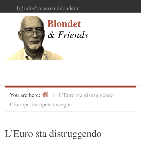
Skip
info@maurizioblondet.it
to
Blondet
content
& Friends
Home
>
You are here:
L’Euro sta distruggendo
l’Europa.Europeisti sveglia.
L’Euro sta distruggendo