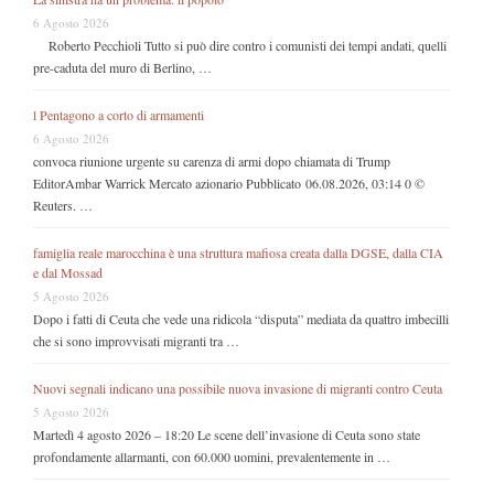
6 Agosto 2026
Roberto Pecchioli Tutto si può dire contro i comunisti dei tempi andati, quelli
pre-caduta del muro di Berlino, …
l Pentagono a corto di armamenti
6 Agosto 2026
convoca riunione urgente su carenza di armi dopo chiamata di Trump
EditorAmbar Warrick Mercato azionario Pubblicato 06.08.2026, 03:14 0 ©
Reuters. …
famiglia reale marocchina è una struttura mafiosa creata dalla DGSE, dalla CIA
e dal Mossad
5 Agosto 2026
Dopo i fatti di Ceuta che vede una ridicola “disputa” mediata da quattro imbecilli
che si sono improvvisati migranti tra …
Nuovi segnali indicano una possibile nuova invasione di migranti contro Ceuta
5 Agosto 2026
Martedì 4 agosto 2026 – 18:20 Le scene dell’invasione di Ceuta sono state
profondamente allarmanti, con 60.000 uomini, prevalentemente in …