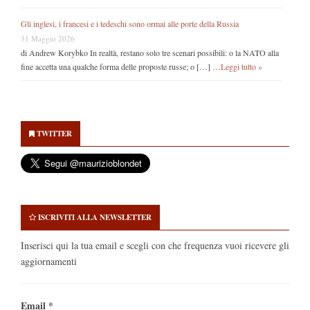
Gli inglesi, i francesi e i tedeschi sono ormai alle porte della Russia
31 Maggio 2026
di Andrew Korybko In realtà, restano solo tre scenari possibili: o la NATO alla
fine accetta una qualche forma delle proposte russe; o […] …
Leggi tutto »
Secondary
Sidebar
TWITTER
ISCRIVITI ALLA NEWSLETTER
Inserisci qui la tua email e scegli con che frequenza vuoi ricevere gli
aggiornamenti
Email
*