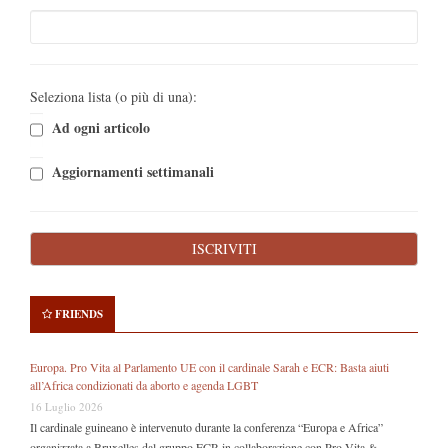
Seleziona lista (o più di una):
Ad ogni articolo
Aggiornamenti settimanali
FRIENDS
Europa. Pro Vita al Parlamento UE con il cardinale Sarah e ECR: Basta aiuti
all’Africa condizionati da aborto e agenda LGBT
16 Luglio 2026
Il cardinale guineano è intervenuto durante la conferenza “Europa e Africa”
organizzata a Bruxelles dal gruppo ECR in collaborazione con Pro Vita &