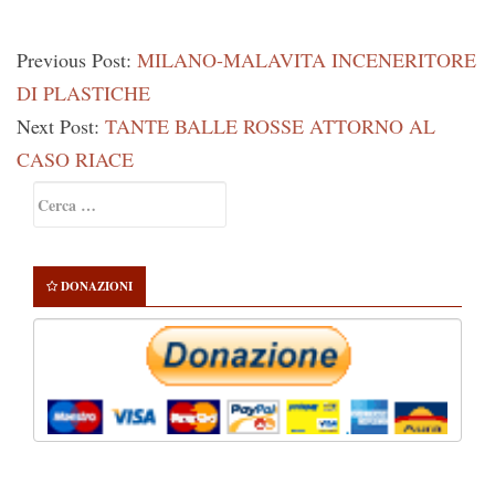
Previous Post:
MILANO-MALAVITA INCENERITORE
DI PLASTICHE
Next Post:
TANTE BALLE ROSSE ATTORNO AL
CASO RIACE
Primary
Ricerca
Sidebar
per:
DONAZIONI