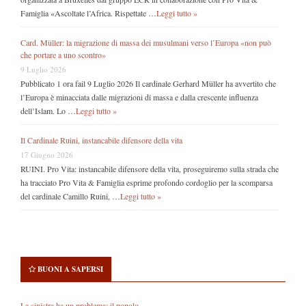
Famiglia «Ascoltate l’Africa. Rispettate …
Leggi tutto »
Card. Müller: la migrazione di massa dei musulmani verso l’Europa «non può
che portare a uno scontro»
9 Luglio 2026
Pubblicato 1 ora fail 9 Luglio 2026 Il cardinale Gerhard Müller ha avvertito che
l’Europa è minacciata dalle migrazioni di massa e dalla crescente influenza
dell’Islam. Lo …
Leggi tutto »
Il Cardinale Ruini, instancabile difensore della vita
17 Giugno 2026
RUINI. Pro Vita: instancabile difensore della vita, proseguiremo sulla strada che
ha tracciato Pro Vita & Famiglia esprime profondo cordoglio per la scomparsa
del cardinale Camillo Ruini, …
Leggi tutto »
BUONI A SAPERSI
La sinistra ha un problema: il popolo