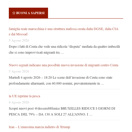
BUONI A SAPERSI
famiglia reale marocchina è una struttura mafiosa creata dalla DGSE, dalla CIA
e dal Mossad
5 Agosto 2026
Dopo i fatti di Ceuta che vede una ridicola “disputa” mediata da quattro imbecilli
che si sono improvvisati migranti tra …
Nuovi segnali indicano una possibile nuova invasione di migranti contro Ceuta
5 Agosto 2026
Martedì 4 agosto 2026 – 18:20 Le scene dell’invasione di Ceuta sono state
profondamente allarmanti, con 60.000 uomini, prevalentemente in …
la UE reprime la pesca
4 Agosto 2026
Scopri nuovi post @dessere88fenice BRUXELLES RIDUCE I GIORNI DI
PESCA DEL 79% – DA 130 A SOLI 27 ALL’ANNO. I …
Iran – L’ennesima marcia indietro di Trrump