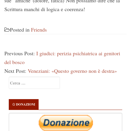
sue “amiche”(dolore, fatica) Non possiamo dire che la
Scrittura manchi di logica e coerenza!
Posted in
Friends
Previous Post:
I giudici: perizia psichiatrica ai genitori
del bosco
Next Post:
Veneziani: «Questo governo non è destra»
Primary
Ricerca
Sidebar
per:
DONAZIONI