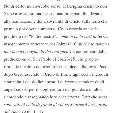
No di certo; non avrebbe senso. Il kerigma cristiano non
è fine a sè stesso ma per sua natura appare finalizzato
alla realizzazione della sovranità di Cristo sulla terra che
prima o poi dovrà compiersi. Ce lo ricorda anche la
preghiera del “Padre nostro”:
come in cielo così in terra
;
insegnamento anticipato dai Salmi (110:
finchè io ponga i
tuoi nemici a sgabello dei tuoi piedi)
e confermato dalla
predicazione di San Paolo (1Cor.23-25) che proprio
riprende il salmo del trionfo messianico sulla terra. Poco
dopo Gesù ascende al Cielo di fronte agli occhi increduli
e stupefatti dei dodici apostoli e devono scendere degli
angeli celesti per distogliere loro dal guardare in alto,
ricordando e insegnando loro che:
questo Gesù che stato
sollevato al cielo di fronte al voi così tornerà un giorno,
dal cielo
. (Atti, 1,11).