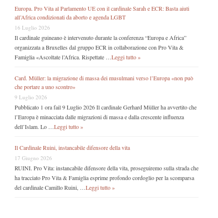
Europa. Pro Vita al Parlamento UE con il cardinale Sarah e ECR: Basta aiuti
all’Africa condizionati da aborto e agenda LGBT
16 Luglio 2026
Il cardinale guineano è intervenuto durante la conferenza “Europa e Africa”
organizzata a Bruxelles dal gruppo ECR in collaborazione con Pro Vita &
Famiglia «Ascoltate l’Africa. Rispettate …
Leggi tutto »
Card. Müller: la migrazione di massa dei musulmani verso l’Europa «non può
che portare a uno scontro»
9 Luglio 2026
Pubblicato 1 ora fail 9 Luglio 2026 Il cardinale Gerhard Müller ha avvertito che
l’Europa è minacciata dalle migrazioni di massa e dalla crescente influenza
dell’Islam. Lo …
Leggi tutto »
Il Cardinale Ruini, instancabile difensore della vita
17 Giugno 2026
RUINI. Pro Vita: instancabile difensore della vita, proseguiremo sulla strada che
ha tracciato Pro Vita & Famiglia esprime profondo cordoglio per la scomparsa
del cardinale Camillo Ruini, …
Leggi tutto »