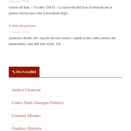
4 Agosto 2026
Guerra all’Iran: – Un altro TACO – La necessità dell’Iran di intensificare la
guerra Ancora una volta il presidente degli …
Il furto del pensiero
3 Agosto 2026
Qualcuno decide che i maschi devono rasarsi i capelli ai lati e tutti corrono dal
parrucchiere, anzi dall’hair stylist. Gli …
SEGNALIBRI
Andrea Carancini
Centro Studi Giuseppe Federici
Costanza Miriano
Gianluca Marletta