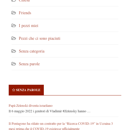
Friends
I pezzi miei
Pezzi che ci sono piaciuti
Senza categoria
Senza parole
SENZA PAROLE
Papà Zelenski diventa israeliano
Il 6 maggio 2022 i genitori di Vladimir #Zelensky hanno …
Il Pentagono ha stilato un contratto per la “Ricerca COVID-19” in Ucraina 3
mesi prima che il COVID-19 esistesse ufficialmente