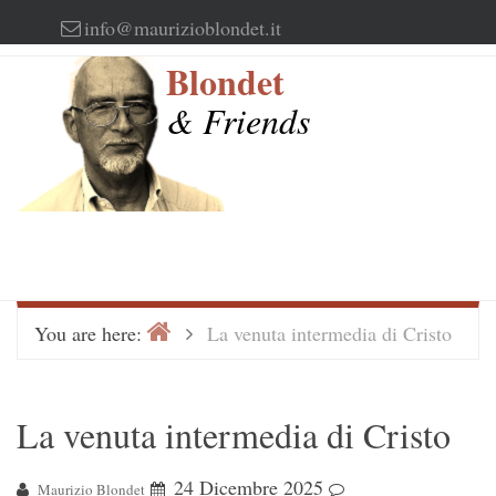
Skip
info@maurizioblondet.it
to
Blondet
content
& Friends
Home
>
You are here:
La venuta intermedia di Cristo
La venuta intermedia di Cristo
24 Dicembre 2025
Maurizio Blondet