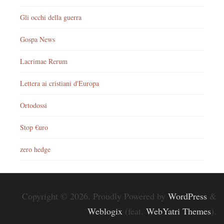
Gli occhi della guerra
Gospa News
Lacrimae Rerum
Lettera ai cristiani d'Europa
Ortodossi
Stop €uro
zero hedge
Copyright © 2026. Proudly Powered by
WordPress
&
Weblogix
(feat.
WebYatri Themes
).