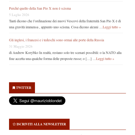
Perché quello della San Pio X non è scisma
5 Luglio 2026
Tanti dicono che l’ordinazione dei nuovi Vescovi della fraternità San Pio X è di
una gravità immensa , appunto uno scisma. Cosa dicono alcuni …
Leggi tutto »
Gli inglesi, i francesi e i tedeschi sono ormai alle porte della Russia
31 Maggio 2026
di Andrew Korybko In realtà, restano solo tre scenari possibili: o la NATO alla
fine accetta una qualche forma delle proposte russe; o […] …
Leggi tutto »
Secondary
Sidebar
TWITTER
ISCRIVITI ALLA NEWSLETTER