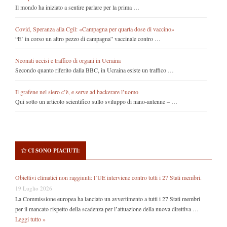
Il mondo ha iniziato a sentire parlare per la prima …
Covid, Speranza alla Cgil: «Campagna per quarta dose di vaccino»
“E’ in corso un altro pezzo di campagna” vaccinale contro …
Neonati uccisi e traffico di organi in Ucraina
Secondo quanto riferito dalla BBC, in Ucraina esiste un traffico …
Il grafene nel siero c’è, e serve ad hackerare l’uomo
Qui sotto un articolo scientifico sullo sviluppo di nano-antenne – …
CI SONO PIACIUTI:
Obiettivi climatici non raggiunti: l’UE interviene contro tutti i 27 Stati membri.
19 Luglio 2026
La Commissione europea ha lanciato un avvertimento a tutti i 27 Stati membri
per il mancato rispetto della scadenza per l’attuazione della nuova direttiva …
Leggi tutto »