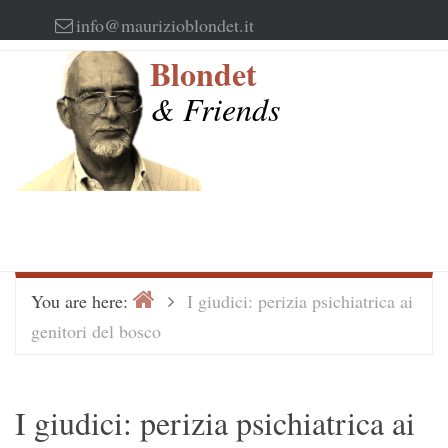
Skip
info@maurizioblondet.it
to
Blondet
content
& Friends
Home
>
You are here:
I giudici: perizia psichiatrica ai
genitori del bosco
I giudici: perizia psichiatrica ai