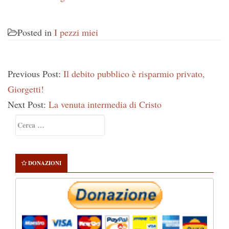
Posted in
I pezzi miei
Previous Post:
Il debito pubblico è risparmio privato,
Giorgetti!
Next Post:
La venuta intermedia di Cristo
Primary
Ricerca
Sidebar
per:
DONAZIONI