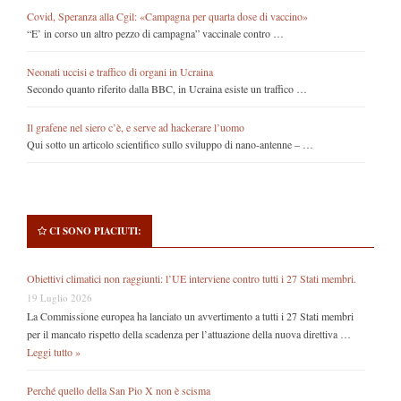
Covid, Speranza alla Cgil: «Campagna per quarta dose di vaccino»
“E’ in corso un altro pezzo di campagna” vaccinale contro …
Neonati uccisi e traffico di organi in Ucraina
Secondo quanto riferito dalla BBC, in Ucraina esiste un traffico …
Il grafene nel siero c’è, e serve ad hackerare l’uomo
Qui sotto un articolo scientifico sullo sviluppo di nano-antenne – …
CI SONO PIACIUTI:
Obiettivi climatici non raggiunti: l’UE interviene contro tutti i 27 Stati membri.
19 Luglio 2026
La Commissione europea ha lanciato un avvertimento a tutti i 27 Stati membri
per il mancato rispetto della scadenza per l’attuazione della nuova direttiva …
Leggi tutto »
Perché quello della San Pio X non è scisma