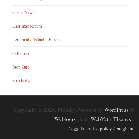
Gospa News
Lacrimae Rerum
Lettera ai cristiani d'Europa
Ortodossi
Stop €uro
zero hedge
Copyright © 2026. Proudly Powered by
WordPress
&
Weblogix
(feat.
WebYatri Themes
).
Leggi la cookie policy dettagliata.