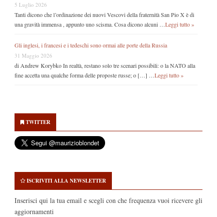
5 Luglio 2026
Tanti dicono che l’ordinazione dei nuovi Vescovi della fraternità San Pio X è di
una gravità immensa , appunto uno scisma. Cosa dicono alcuni …
Leggi tutto »
Gli inglesi, i francesi e i tedeschi sono ormai alle porte della Russia
31 Maggio 2026
di Andrew Korybko In realtà, restano solo tre scenari possibili: o la NATO alla
fine accetta una qualche forma delle proposte russe; o […] …
Leggi tutto »
Secondary
Sidebar
TWITTER
ISCRIVITI ALLA NEWSLETTER
Inserisci qui la tua email e scegli con che frequenza vuoi ricevere gli
aggiornamenti