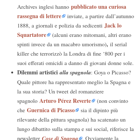
pubblicato una curiosa
Archives inglesi hanno
rassegna di lettere
inviate, a partire dall’autunno
Jack lo
1888, a giornali e polizia da sedicenti
Squartatore
(alcuni erano mitomani, altri erano
,
spinti invece da un macabro umorismo)
il serial
killer che terrorizzò la Londra di fine ‘800 per i
suoi efferati omicidi a danno di giovani donne sole.
Dilemmi artistici
alla spagnola
: Goya o Picasso?
Quale pittore ha rappresentato meglio la Spagna e
la sua storia? Un tweet del romanziere
Arturo Pérez Reverte
spagnolo
(non convinto
Guernica di Picasso
che
sia il dipinto più
rilevante della pittura spagnola) ha scatenato un
lungo dibattito sulla stampa e sui social, riferisce la
newsletter
Cose di Spagna
. Ovviamente la