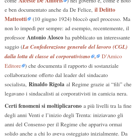
Alceste De Ambris
come
) nel governo e, come è noto
il Delitto
e ben documentato anche da De Felice,
Matteotti
(10 giugno 1924) bloccò quel processo. Ma
non lo impedì per sempre: ad esempio, recentemente, il
Antonio Alosco
professor
ha pubblicato un interessante
saggio (
La Confederazione generale del lavoro (CGL)
,
dalla lotta di classe al corporativismo
D’Amico
Editore
) che documenta il rapporto di sostanziale
collaborazione offerto dal leader del sindacato
Rinaldo Rigola
socialista,
al Regime grazie ai “fili” che
legavano i sindacalisti ai corporativisti in camicia nera.
Certi fenomeni si moltiplicarono
a più livelli tra la fine
degli anni Venti e l’inizio degli Trenta: iniziavano gli
anni del Consenso per il Regime che appariva ormai
solido anche a chi lo aveva osteggiato inizialmente. Da