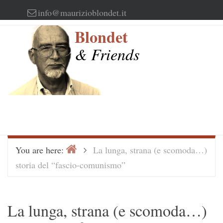
Skip
info@maurizioblondet.it
to
Blondet
content
& Friends
Home
>
You are here:
La lunga, strana (e scomoda…)
storia del “fascio-comunismo”
La lunga, strana (e scomoda…)