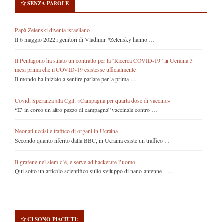
SENZA PAROLE
Papà Zelenski diventa israeliano
Il 6 maggio 2022 i genitori di Vladimir #Zelensky hanno …
Il Pentagono ha stilato un contratto per la “Ricerca COVID-19” in Ucraina 3
mesi prima che il COVID-19 esistesse ufficialmente
Il mondo ha iniziato a sentire parlare per la prima …
Covid, Speranza alla Cgil: «Campagna per quarta dose di vaccino»
“E’ in corso un altro pezzo di campagna” vaccinale contro …
Neonati uccisi e traffico di organi in Ucraina
Secondo quanto riferito dalla BBC, in Ucraina esiste un traffico …
Il grafene nel siero c’è, e serve ad hackerare l’uomo
Qui sotto un articolo scientifico sullo sviluppo di nano-antenne – …
CI SONO PIACIUTI: