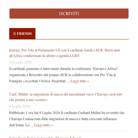
FRIENDS
Europa. Pro Vita al Parlamento UE con il cardinale Sarah e ECR: Basta aiuti
all’Africa condizionati da aborto e agenda LGBT
16 Luglio 2026
Il cardinale guineano è intervenuto durante la conferenza “Europa e Africa”
organizzata a Bruxelles dal gruppo ECR in collaborazione con Pro Vita &
Famiglia «Ascoltate l’Africa. Rispettate …
Leggi tutto »
Card. Müller: la migrazione di massa dei musulmani verso l’Europa «non può
che portare a uno scontro»
9 Luglio 2026
Pubblicato 1 ora fail 9 Luglio 2026 Il cardinale Gerhard Müller ha avvertito che
l’Europa è minacciata dalle migrazioni di massa e dalla crescente influenza
dell’Islam. Lo …
Leggi tutto »
Il Cardinale Ruini, instancabile difensore della vita