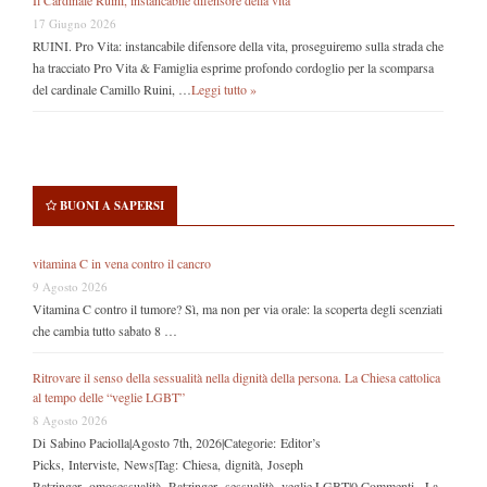
17 Giugno 2026
RUINI. Pro Vita: instancabile difensore della vita, proseguiremo sulla strada che
ha tracciato Pro Vita & Famiglia esprime profondo cordoglio per la scomparsa
del cardinale Camillo Ruini, …
Leggi tutto »
BUONI A SAPERSI
vitamina C in vena contro il cancro
9 Agosto 2026
Vitamina C contro il tumore? Sì, ma non per via orale: la scoperta degli scenziati
che cambia tutto sabato 8 …
Ritrovare il senso della sessualità nella dignità della persona. La Chiesa cattolica
al tempo delle “veglie LGBT”
8 Agosto 2026
Di Sabino Paciolla|Agosto 7th, 2026|Categorie: Editor’s
Picks, Interviste, News|Tag: Chiesa, dignità, Joseph
Ratzinger, omosessualità, Ratzinger, sessualità, veglie LGBT|0 Commenti La