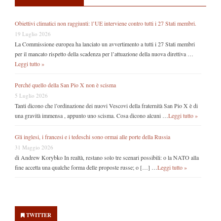
Obiettivi climatici non raggiunti: l’UE interviene contro tutti i 27 Stati membri.
19 Luglio 2026
La Commissione europea ha lanciato un avvertimento a tutti i 27 Stati membri
per il mancato rispetto della scadenza per l’attuazione della nuova direttiva …
Leggi tutto »
Perché quello della San Pio X non è scisma
5 Luglio 2026
Tanti dicono che l’ordinazione dei nuovi Vescovi della fraternità San Pio X è di
una gravità immensa , appunto uno scisma. Cosa dicono alcuni …
Leggi tutto »
Gli inglesi, i francesi e i tedeschi sono ormai alle porte della Russia
31 Maggio 2026
di Andrew Korybko In realtà, restano solo tre scenari possibili: o la NATO alla
fine accetta una qualche forma delle proposte russe; o […] …
Leggi tutto »
Secondary
Sidebar
TWITTER