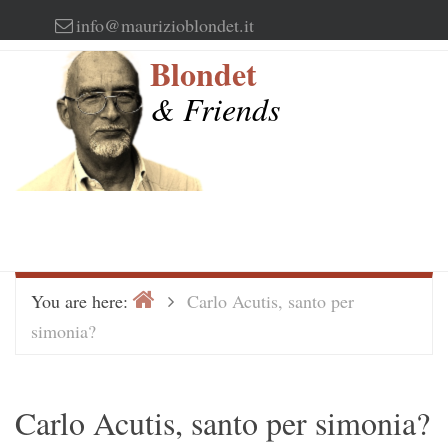
Skip
info@maurizioblondet.it
to
Blondet
content
& Friends
Home
>
You are here:
Carlo Acutis, santo per
simonia?
Carlo Acutis, santo per simonia?