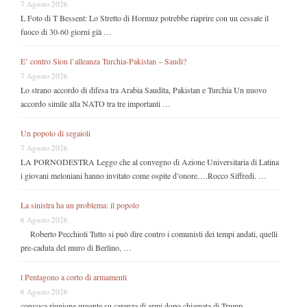
7 Agosto 2026
L Foto di T Bessent: Lo Stretto di Hormuz potrebbe riaprire con un cessate il
fuoco di 30-60 giorni già …
E’ contro Sion l’alleanza Turchia-Pakistan – Saudi?
7 Agosto 2026
Lo strano accordo di difesa tra Arabia Saudita, Pakistan e Turchia Un nuovo
accordo simile alla NATO tra tre importanti …
Un popolo di segaioli
7 Agosto 2026
LA PORNODESTRA Leggo che al convegno di Azione Universitaria di Latina
i giovani meloniani hanno invitato come ospite d’onore….Rocco Siffredi. …
La sinistra ha un problema: il popolo
6 Agosto 2026
Roberto Pecchioli Tutto si può dire contro i comunisti dei tempi andati, quelli
pre-caduta del muro di Berlino, …
l Pentagono a corto di armamenti
6 Agosto 2026
convoca riunione urgente su carenza di armi dopo chiamata di Trump