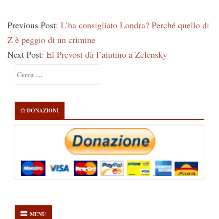
Previous Post:
L’ha consigliato Londra? Perché quello di
Z è peggio di un crimine
Next Post:
El Prevost dà l’aiutino a Zelensky
Primary
Ricerca
Sidebar
per:
DONAZIONI
MENU