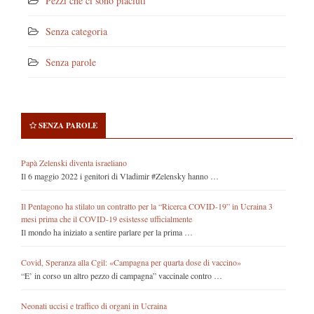
Pezzi che ci sono piaciuti
Senza categoria
Senza parole
SENZA PAROLE
Papà Zelenski diventa israeliano
Il 6 maggio 2022 i genitori di Vladimir #Zelensky hanno …
Il Pentagono ha stilato un contratto per la “Ricerca COVID-19” in Ucraina 3
mesi prima che il COVID-19 esistesse ufficialmente
Il mondo ha iniziato a sentire parlare per la prima …
Covid, Speranza alla Cgil: «Campagna per quarta dose di vaccino»
“E’ in corso un altro pezzo di campagna” vaccinale contro …
Neonati uccisi e traffico di organi in Ucraina