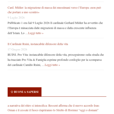
Card. Müller: la migrazione di massa dei musulmani verso l’Europa «non può
che portare a uno scontro»
9 Luglio 2026
Pubblicato 1 ora fail 9 Luglio 2026 Il cardinale Gerhard Müller ha avvertito che
l’Europa è minacciata dalle migrazioni di massa e dalla crescente influenza
dell’Islam. Lo …
Leggi tutto »
Il Cardinale Ruini, instancabile difensore della vita
17 Giugno 2026
RUINI. Pro Vita: instancabile difensore della vita, proseguiremo sulla strada che
ha tracciato Pro Vita & Famiglia esprime profondo cordoglio per la scomparsa
del cardinale Camillo Ruini, …
Leggi tutto »
BUONI A SAPERSI
a narrativa del ritiro si intensifica: Bessent afferma che il nuovo accordo Iran-
Oman e il cessate il fuoco riapriranno lo Stretto di Hormuz “oggi o domani”