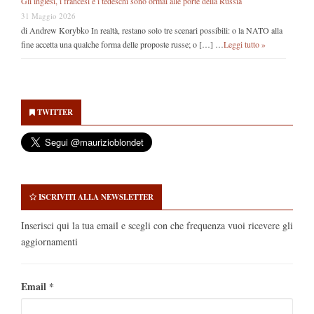
Gli inglesi, i francesi e i tedeschi sono ormai alle porte della Russia
31 Maggio 2026
di Andrew Korybko In realtà, restano solo tre scenari possibili: o la NATO alla
fine accetta una qualche forma delle proposte russe; o […] …
Leggi tutto »
Secondary
Sidebar
TWITTER
ISCRIVITI ALLA NEWSLETTER
Inserisci qui la tua email e scegli con che frequenza vuoi ricevere gli
aggiornamenti
Email
*