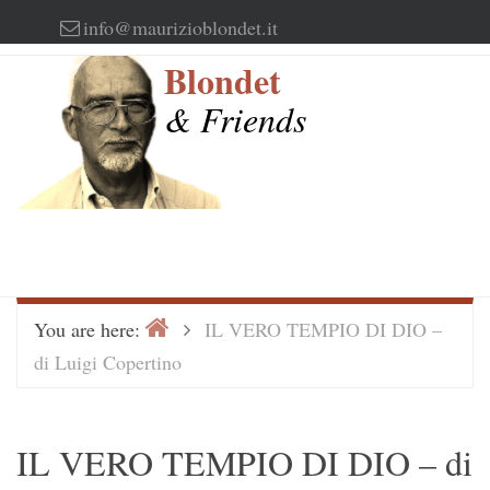
Skip
info@maurizioblondet.it
to
Blondet
content
& Friends
Home
>
You are here:
IL VERO TEMPIO DI DIO –
di Luigi Copertino
IL VERO TEMPIO DI DIO – di