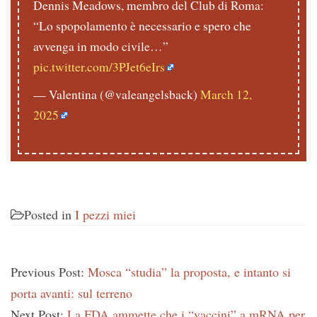
Dennis Meadows, membro del Club di Roma:
“Lo spopolamento è necessario e spero che
avvenga in modo civile…”
pic.twitter.com/3PJet6eIrs
— Valentina (@valeangelsback)
March 12,
2025
Posted in
I pezzi miei
Previous Post:
Mosca “studia” la proposta, e intanto si
porta avanti: sul terreno
Next Post:
La FDA ammette che i “vaccini” a mRNA per