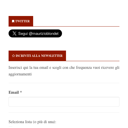
Secondary
Sidebar
TWITTER
ISCRIVITI ALLA NEWSLETTER
Inserisci qui la tua email e scegli con che frequenza vuoi ricevere gli
aggiornamenti
Email
*
Seleziona lista (o più di una):