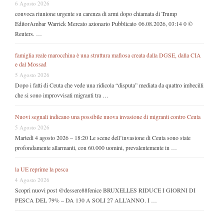
6 Agosto 2026
convoca riunione urgente su carenza di armi dopo chiamata di Trump
EditorAmbar Warrick Mercato azionario Pubblicato 06.08.2026, 03:14 0 ©
Reuters. …
famiglia reale marocchina è una struttura mafiosa creata dalla DGSE, dalla CIA
e dal Mossad
5 Agosto 2026
Dopo i fatti di Ceuta che vede una ridicola “disputa” mediata da quattro imbecilli
che si sono improvvisati migranti tra …
Nuovi segnali indicano una possibile nuova invasione di migranti contro Ceuta
5 Agosto 2026
Martedì 4 agosto 2026 – 18:20 Le scene dell’invasione di Ceuta sono state
profondamente allarmanti, con 60.000 uomini, prevalentemente in …
la UE reprime la pesca
4 Agosto 2026
Scopri nuovi post @dessere88fenice BRUXELLES RIDUCE I GIORNI DI
PESCA DEL 79% – DA 130 A SOLI 27 ALL’ANNO. I …