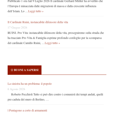
Pubblicato 1 ora fail 9 Luglio 2026 Il cardinale Gerhard Müller ha avvertito che
l’Europa è minacciata dalle migrazioni di massa e dalla crescente influenza
dell’Islam. Lo …
Leggi tutto »
Il Cardinale Ruini, instancabile difensore della vita
17 Giugno 2026
RUINI. Pro Vita: instancabile difensore della vita, proseguiremo sulla strada che
ha tracciato Pro Vita & Famiglia esprime profondo cordoglio per la scomparsa
del cardinale Camillo Ruini, …
Leggi tutto »
BUONI A SAPERSI
La sinistra ha un problema: il popolo
6 Agosto 2026
Roberto Pecchioli Tutto si può dire contro i comunisti dei tempi andati, quelli
pre-caduta del muro di Berlino, …
l Pentagono a corto di armamenti