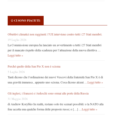
CI SONO PIACIUTI:
Obiettivi climatici non raggiunti: l’UE interviene contro tutti i 27 Stati membri.
19 Luglio 2026
La Commissione europea ha lanciato un avvertimento a tutti i 27 Stati membri
per il mancato rispetto della scadenza per l’attuazione della nuova direttiva …
Leggi tutto »
Perché quello della San Pio X non è scisma
5 Luglio 2026
Tanti dicono che l’ordinazione dei nuovi Vescovi della fraternità San Pio X è di
una gravità immensa , appunto uno scisma. Cosa dicono alcuni …
Leggi tutto »
Gli inglesi, i francesi e i tedeschi sono ormai alle porte della Russia
31 Maggio 2026
di Andrew Korybko In realtà, restano solo tre scenari possibili: o la NATO alla
fine accetta una qualche forma delle proposte russe; o […] …
Leggi tutto »