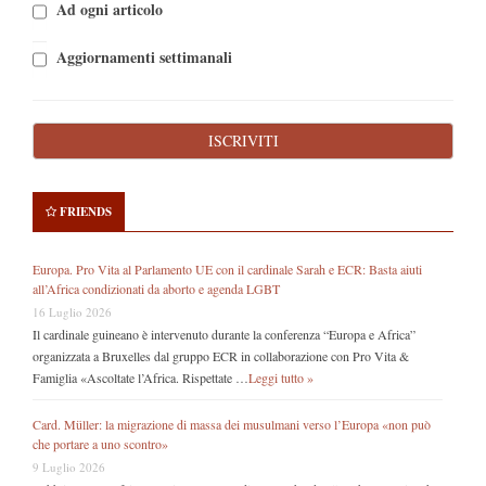
Ad ogni articolo
Aggiornamenti settimanali
FRIENDS
Europa. Pro Vita al Parlamento UE con il cardinale Sarah e ECR: Basta aiuti
all’Africa condizionati da aborto e agenda LGBT
16 Luglio 2026
Il cardinale guineano è intervenuto durante la conferenza “Europa e Africa”
organizzata a Bruxelles dal gruppo ECR in collaborazione con Pro Vita &
Famiglia «Ascoltate l’Africa. Rispettate …
Leggi tutto »
Card. Müller: la migrazione di massa dei musulmani verso l’Europa «non può
che portare a uno scontro»
9 Luglio 2026