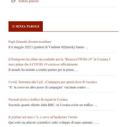
Senza parole
SENZA PAROLE
Papà Zelenski diventa israeliano
Il 6 maggio 2022 i genitori di Vladimir #Zelensky hanno …
Il Pentagono ha stilato un contratto per la “Ricerca COVID-19” in Ucraina 3
mesi prima che il COVID-19 esistesse ufficialmente
Il mondo ha iniziato a sentire parlare per la prima …
Covid, Speranza alla Cgil: «Campagna per quarta dose di vaccino»
“E’ in corso un altro pezzo di campagna” vaccinale contro …
Neonati uccisi e traffico di organi in Ucraina
Secondo quanto riferito dalla BBC, in Ucraina esiste un traffico …
Il grafene nel siero c’è, e serve ad hackerare l’uomo
Qui sotto un articolo scientifico sullo sviluppo di nano-antenne – …