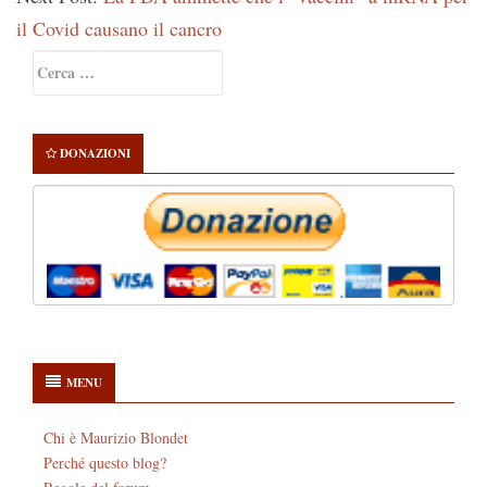
il Covid causano il cancro
Primary
Ricerca
Sidebar
per:
DONAZIONI
MENU
Chi è Maurizio Blondet
Perché questo blog?