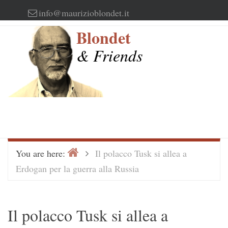
Skip
info@maurizioblondet.it
to
Blondet
content
& Friends
Home
>
You are here:
Il polacco Tusk si allea a
Erdogan per la guerra alla Russia
Il polacco Tusk si allea a