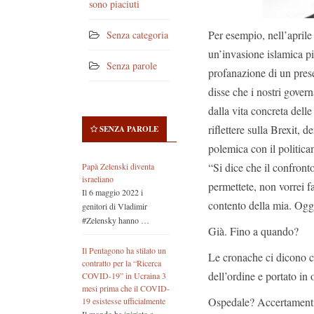
sono piaciuti
Per esempio, nell’aprile
Senza categoria
un’invasione islamica pi
Senza parole
profanazione di un presep
disse che i nostri gover
dalla vita concreta dell
riflettere sulla Brexit, 
SENZA PAROLE
polemica con il politica
“Si dice che il confronto
Papà Zelenski diventa
israeliano
permettete, non vorrei fa
Il 6 maggio 2022 i
contento della mia. Ogg
genitori di Vladimir
#Zelensky hanno …
Già. Fino a quando?
Il Pentagono ha stilato un
Le cronache ci dicono ch
contratto per la “Ricerca
dell’ordine e portato in
COVID-19” in Ucraina 3
mesi prima che il COVID-
Ospedale? Accertament
19 esistesse ufficialmente