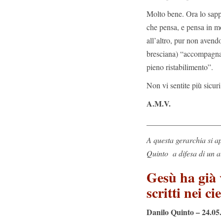
Molto bene. Ora lo sappi
che pensa, e pensa in m
all’altro, pur non avendo
bresciana) “accompagnat
pieno ristabilimento”.
Non vi sentite più sicuri
A.M.V.
__________________
A questa gerarchia si a
Quinto a difesa di un a
Gesù ha già 
scritti nei ci
Danilo Quinto – 24.05