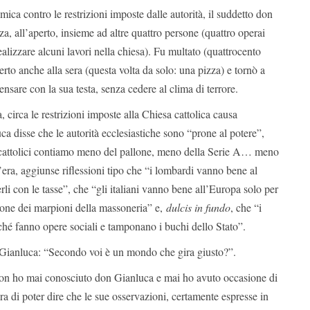
mica contro le restrizioni imposte dalle autorità, il suddetto don
a, all’aperto, insieme ad altre quattro persone (quattro operai
ealizzare alcuni lavori nella chiesa). Fu multato (quattrocento
rto anche alla sera (questa volta da solo: una pizza) e tornò a
 pensare con la sua testa, senza cedere al clima di terrore.
 circa le restrizioni imposte alla Chiesa cattolica causa
a disse che le autorità ecclesiastiche sono “prone al potere”,
 cattolici contiamo meno del pallone, meno della Serie A… meno
c’era, aggiunse riflessioni tipo che “i lombardi vanno bene al
li con le tasse”, che “gli italiani vanno bene all’Europa solo per
zzone dei marpioni della massoneria” e,
dulcis in fundo
, che “i
ché fanno opere sociali e tamponano i buchi dello Stato”.
Gianluca: “Secondo voi è un mondo che gira giusto?”.
non ho mai conosciuto don Gianluca e mai ho avuto occasione di
ra di poter dire che le sue osservazioni, certamente espresse in