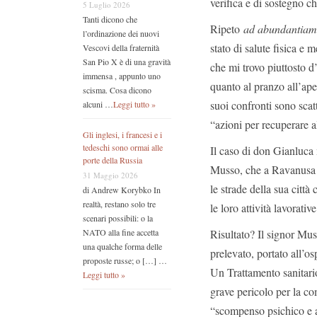
verifica e di sostegno c
5 Luglio 2026
Tanti dicono che
Ripeto
ad abundantiam
l’ordinazione dei nuovi
stato di salute fisica e 
Vescovi della fraternità
San Pio X è di una gravità
che mi trovo piuttosto d
immensa , appunto uno
quanto al pranzo all’ape
scisma. Cosa dicono
suoi confronti sono sca
alcuni …
Leggi tutto »
“azioni per recuperare a
Gli inglesi, i francesi e i
tedeschi sono ormai alle
Il caso di don Gianluca 
porte della Russia
Musso, che a Ravanusa i
31 Maggio 2026
le strade della sua città
di Andrew Korybko In
realtà, restano solo tre
le loro attività lavorativ
scenari possibili: o la
Risultato? Il signor Muss
NATO alla fine accetta
una qualche forma delle
prelevato, portato all’o
proposte russe; o […] …
Un Trattamento sanitario
Leggi tutto »
grave pericolo per la co
“scompenso psichico e a