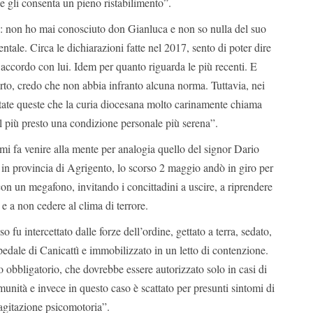
he gli consenta un pieno ristabilimento”.
: non ho mai conosciuto don Gianluca e non so nulla del suo
mentale. Circa le dichiarazioni fatte nel 2017, sento di poter dire
’accordo con lui. Idem per quanto riguarda le più recenti. E
rto, credo che non abbia infranto alcuna norma. Tuttavia, nei
ttate queste che la curia diocesana molto carinamente chiama
l più presto una condizione personale più serena”.
mi fa venire alla mente per analogia quello del signor Dario
n provincia di Agrigento, lo scorso 2 maggio andò in giro per
 con un megafono, invitando i concittadini a uscire, a riprendere
e e a non cedere al clima di terrore.
o fu intercettato dalle forze dell’ordine, gettato a terra, sedato,
spedale di Canicattì e immobilizzato in un letto di contenzione.
 obbligatorio, che dovrebbe essere autorizzato solo in casi di
munità e invece in questo caso è scattato per presunti sintomi di
gitazione psicomotoria”.