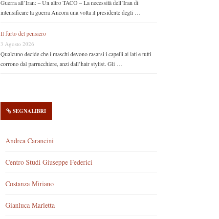
Guerra all’Iran: – Un altro TACO – La necessità dell’Iran di
intensificare la guerra Ancora una volta il presidente degli …
Il furto del pensiero
3 Agosto 2026
Qualcuno decide che i maschi devono rasarsi i capelli ai lati e tutti
corrono dal parrucchiere, anzi dall’hair stylist. Gli …
SEGNALIBRI
Andrea Carancini
Centro Studi Giuseppe Federici
Costanza Miriano
Gianluca Marletta