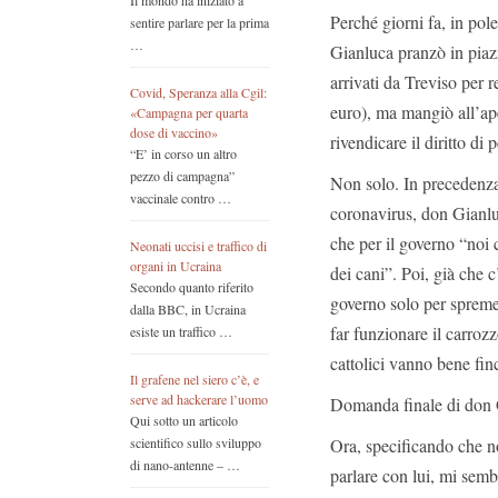
Il mondo ha iniziato a
Perché giorni fa, in pole
sentire parlare per la prima
…
Gianluca pranzò in piazz
arrivati da Treviso per r
Covid, Speranza alla Cgil:
euro), ma mangiò all’ape
«Campagna per quarta
dose di vaccino»
rivendicare il diritto di
“E’ in corso un altro
pezzo di campagna”
Non solo. In precedenza,
vaccinale contro …
coronavirus, don Gianluc
che per il governo “noi
Neonati uccisi e traffico di
organi in Ucraina
dei cani”. Poi, già che 
Secondo quanto riferito
governo solo per spremer
dalla BBC, in Ucraina
far funzionare il carro
esiste un traffico …
cattolici vanno bene fin
Il grafene nel siero c’è, e
serve ad hackerare l’uomo
Domanda finale di don 
Qui sotto un articolo
Ora, specificando che 
scientifico sullo sviluppo
di nano-antenne – …
parlare con lui, mi semb