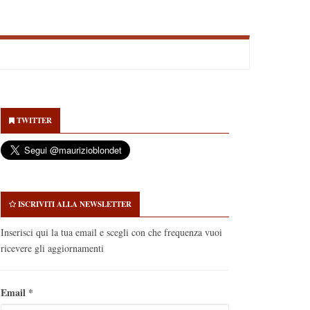
econdary
idebar
TWITTER
ISCRIVITI ALLA NEWSLETTER
Inserisci qui la tua email e scegli con che frequenza vuoi
ricevere gli aggiornamenti
Email
*