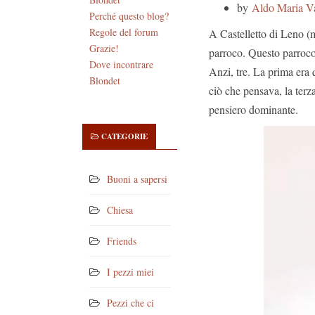
by
Aldo Maria Va
Perché questo blog?
Regole del forum
A Castelletto di Leno (m
Grazie!
parroco. Questo parroco
Dove incontrare
Anzi, tre. La prima era q
Blondet
ciò che pensava, la terz
pensiero dominante.
CATEGORIE
Buoni a sapersi
Chiesa
Friends
I pezzi miei
Pezzi che ci