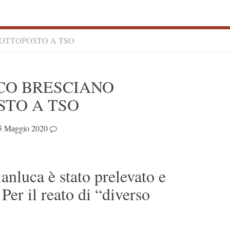
SOTTOPOSTO A TSO
S
CO BRESCIANO
S
STO A TSO
5 Maggio 2020
anluca è stato prelevato e
 Per il reato di “diverso