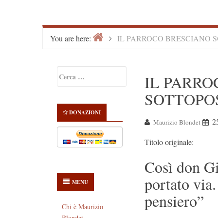
Home
>
You are here:
IL PARROCO BRESCIANO 
Primary
Ricerca
IL PARRO
Sidebar
per:
SOTTOPO
DONAZIONI
2
Maurizio Blondet
Titolo originale:
Così don Gi
portato via.
MENU
pensiero”
Chi è Maurizio
Blondet