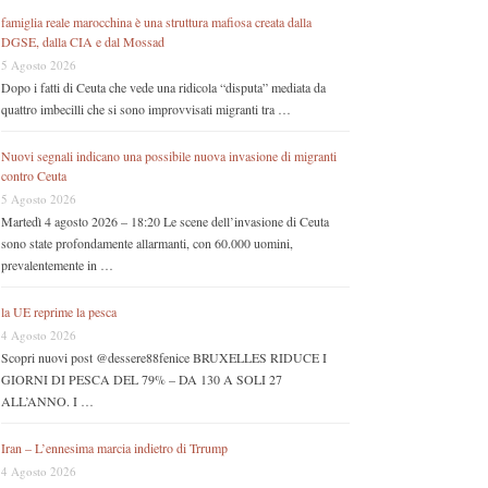
famiglia reale marocchina è una struttura mafiosa creata dalla
DGSE, dalla CIA e dal Mossad
5 Agosto 2026
Dopo i fatti di Ceuta che vede una ridicola “disputa” mediata da
quattro imbecilli che si sono improvvisati migranti tra …
Nuovi segnali indicano una possibile nuova invasione di migranti
contro Ceuta
5 Agosto 2026
Martedì 4 agosto 2026 – 18:20 Le scene dell’invasione di Ceuta
sono state profondamente allarmanti, con 60.000 uomini,
prevalentemente in …
la UE reprime la pesca
4 Agosto 2026
Scopri nuovi post @dessere88fenice BRUXELLES RIDUCE I
GIORNI DI PESCA DEL 79% – DA 130 A SOLI 27
ALL’ANNO. I …
Iran – L’ennesima marcia indietro di Trrump
4 Agosto 2026