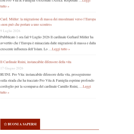
con Pro Vita & Famiglia «Ascoltate l’Africa. Rispettate …
Leggi
tutto »
Card. Müller: la migrazione di massa dei musulmani verso l’Europa
«non può che portare a uno scontro»
9 Luglio 2026
Pubblicato 1 ora fail 9 Luglio 2026 Il cardinale Gerhard Müller ha
avvertito che l’Europa è minacciata dalle migrazioni di massa e dalla
crescente influenza dell’Islam. Lo …
Leggi tutto »
Il Cardinale Ruini, instancabile difensore della vita
17 Giugno 2026
RUINI. Pro Vita: instancabile difensore della vita, proseguiremo
sulla strada che ha tracciato Pro Vita & Famiglia esprime profondo
cordoglio per la scomparsa del cardinale Camillo Ruini, …
Leggi
tutto »
BUONI A SAPERSI