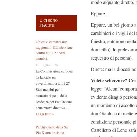
modo alquanto diretto, 
Eppure…
CI SONO
Eppure, un bel giorno a 
PIACIUTI:
carabinieri e i vigili d
finestra, entrarono nell
Obiettivi climatici non
raggiunti: l’UE interviene
domicilio), lo prelevaro
contro tutti i 27 Stati
sequestro di persona).
membri.
19 Luglio 2026
Direte: ma la diocesi no
La Commissione europea
ha lanciato un
Volete scherzare? Cer
avvertimento a tutti i 27
legge: “Alcuni comporta
Stati membri per il
mancato rispetto della
evidente disagio persona
scadenza per l’attuazione
un momento di ascolto 
della nuova direttiva …
don Gianluca di mettere 
Leggi tutto »
condizione personale più
Perché quello della San
Castelletto di Leno sarà
Pio X non è scisma