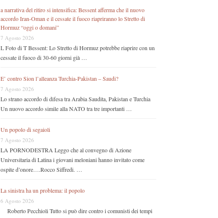
a narrativa del ritiro si intensifica: Bessent afferma che il nuovo
accordo Iran-Oman e il cessate il fuoco riapriranno lo Stretto di
Hormuz “oggi o domani”
7 Agosto 2026
L Foto di T Bessent: Lo Stretto di Hormuz potrebbe riaprire con un
cessate il fuoco di 30-60 giorni già …
E’ contro Sion l’alleanza Turchia-Pakistan – Saudi?
7 Agosto 2026
Lo strano accordo di difesa tra Arabia Saudita, Pakistan e Turchia
Un nuovo accordo simile alla NATO tra tre importanti …
Un popolo di segaioli
7 Agosto 2026
LA PORNODESTRA Leggo che al convegno di Azione
Universitaria di Latina i giovani meloniani hanno invitato come
ospite d’onore….Rocco Siffredi. …
La sinistra ha un problema: il popolo
6 Agosto 2026
Roberto Pecchioli Tutto si può dire contro i comunisti dei tempi