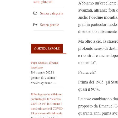
sono piaciuti
Abbiamo un’eccellente Mi
avanzati, alleanze forti
Senza categoria
ordine mondiale
anche l’
grati in particolar modo
Senza parole
difendendo attivamente i 
Ma oltre a ciò, la straor
profondo senso di destino
SENZA PAROLE
e ricostruire anche dopo
momento”.
Papà Zelenski diventa
israeliano
Paura, eh?
Il 6 maggio 2022 i
genitori di Vladimir
Prima del 1965, gli Stat
#Zelensky hanno …
quasi il 90%.
Il Pentagono ha stilato un
Le cose cambiarono dras
contratto per la “Ricerca
COVID-19” in Ucraina 3
proposto da Emanuel Cel
mesi prima che il COVID-
quaranta anni prima ave
19 esistesse ufficialmente