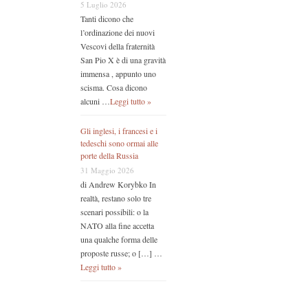
5 Luglio 2026
Tanti dicono che
l’ordinazione dei nuovi
Vescovi della fraternità
San Pio X è di una gravità
immensa , appunto uno
scisma. Cosa dicono
alcuni …
Leggi tutto »
Gli inglesi, i francesi e i
tedeschi sono ormai alle
porte della Russia
31 Maggio 2026
di Andrew Korybko In
realtà, restano solo tre
scenari possibili: o la
NATO alla fine accetta
una qualche forma delle
proposte russe; o […] …
Leggi tutto »