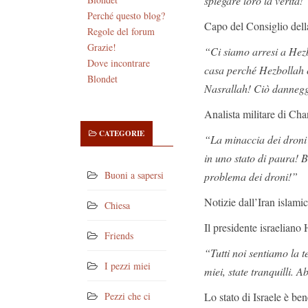
spiegare loro la verità!
Perché questo blog?
Capo del Consiglio della
Regole del forum
Grazie!
“Ci siamo arresi a Hezb
Dove incontrare
casa perché Hezbollah c
Blondet
Nasrallah! Ciò danneggi
Analista militare di Cha
CATEGORIE
“La minaccia dei droni 
in uno stato di paura!
Buoni a sapersi
problema dei droni!”
Notizie dall’Iran islami
Chiesa
Il presidente israeliano
Friends
“Tutti noi sentiamo la t
I pezzi miei
miei, state tranquilli. A
Lo stato di Israele è ben
Pezzi che ci