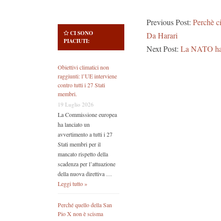
Previous Post:
Perchè ci
CI SONO
Da Harari
PIACIUTI:
Next Post:
La NATO ha s
Obiettivi climatici non
raggiunti: l’UE interviene
contro tutti i 27 Stati
membri.
19 Luglio 2026
La Commissione europea
ha lanciato un
avvertimento a tutti i 27
Stati membri per il
mancato rispetto della
scadenza per l’attuazione
della nuova direttiva …
Leggi tutto »
Perché quello della San
Pio X non è scisma