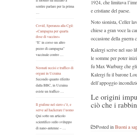
Il mondo ha iniziato a
1924, che limitava l’imm
sentire parlare per la prima
e cristiane del paese.
…
Noto sionista, Celler lav
Covid, Speranza alla Cgil:
chiese a gran voce la c
«Campagna per quarta
dose di vaccino»
occasione della guerra c
“E’ in corso un altro
pezzo di campagna”
Kalergi scrive nel suo l
vaccinale contro …
le somme per poter inizi
fu Max Warburg che gli 
Neonati uccisi e traffico di
organi in Ucraina
Kalergi fu il barone Lou
Secondo quanto riferito
dell’appoggio incondizi
dalla BBC, in Ucraina
esiste un traffico …
Le origini imp
ciò che i rabbi
Il grafene nel siero c’è, e
serve ad hackerare l’uomo
Qui sotto un articolo
scientifico sullo sviluppo
Posted in
Buoni a sap
di nano-antenne – …