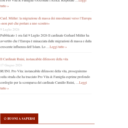
con Pro Vita & Famiglia «Ascoltate l’Africa. Rispettate …
Leggi
tutto »
Card. Müller: la migrazione di massa dei musulmani verso l’Europa
«non può che portare a uno scontro»
9 Luglio 2026
Pubblicato 1 ora fail 9 Luglio 2026 Il cardinale Gerhard Müller ha
avvertito che l’Europa è minacciata dalle migrazioni di massa e dalla
crescente influenza dell’Islam. Lo …
Leggi tutto »
Il Cardinale Ruini, instancabile difensore della vita
17 Giugno 2026
RUINI. Pro Vita: instancabile difensore della vita, proseguiremo
sulla strada che ha tracciato Pro Vita & Famiglia esprime profondo
cordoglio per la scomparsa del cardinale Camillo Ruini, …
Leggi
tutto »
BUONI A SAPERSI