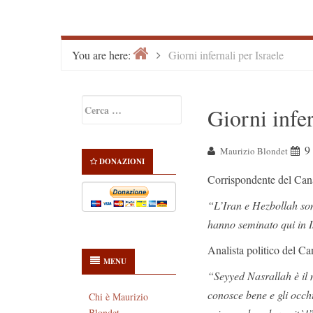
Home
>
You are here:
Giorni infernali per Israele
Primary
Ricerca
Giorni infer
Sidebar
per:
9
Maurizio Blondet
DONAZIONI
Corrispondente del Cana
“L’Iran e Hezbollah sono
hanno seminato qui in I
Analista politico del Ca
MENU
“Seyyed Nasrallah è il m
conosce bene e gli occhi
Chi è Maurizio
Blondet