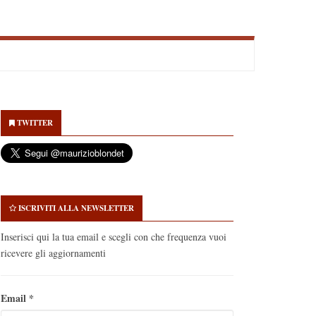
econdary
idebar
TWITTER
ISCRIVITI ALLA NEWSLETTER
Inserisci qui la tua email e scegli con che frequenza vuoi
ricevere gli aggiornamenti
Email
*