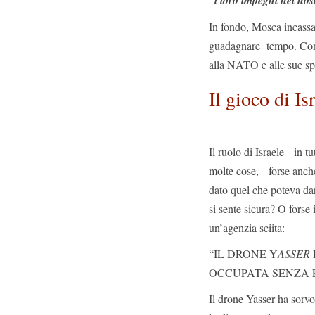
“i loro impegni nei nost
In fondo, Mosca incassa
guadagnare tempo. Con 
alla NATO e alle sue sp
Il gioco di Is
Il ruolo di Israele in tu
molte cose, forse anche 
dato quel che poteva dar
si sente sicura? O forse 
un’agenzia sciita:
“IL DRONE Y
ASSER
OCCUPATA SENZA 
Il drone Yasser ha sorvol