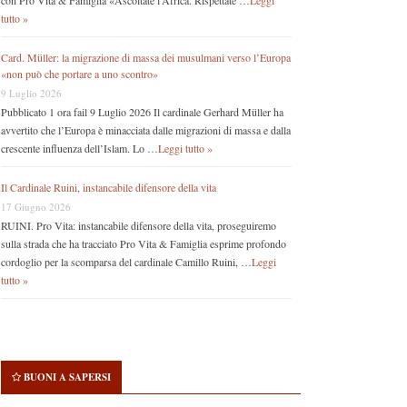
con Pro Vita & Famiglia «Ascoltate l’Africa. Rispettate …
Leggi
tutto »
Card. Müller: la migrazione di massa dei musulmani verso l’Europa
«non può che portare a uno scontro»
9 Luglio 2026
Pubblicato 1 ora fail 9 Luglio 2026 Il cardinale Gerhard Müller ha
avvertito che l’Europa è minacciata dalle migrazioni di massa e dalla
crescente influenza dell’Islam. Lo …
Leggi tutto »
Il Cardinale Ruini, instancabile difensore della vita
17 Giugno 2026
RUINI. Pro Vita: instancabile difensore della vita, proseguiremo
sulla strada che ha tracciato Pro Vita & Famiglia esprime profondo
cordoglio per la scomparsa del cardinale Camillo Ruini, …
Leggi
tutto »
BUONI A SAPERSI