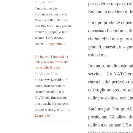
5 Luglio 2026
per cederne un pezzo all
Tanti dicono che
Sultano, a decidere di far
l’ordinazione dei nuovi
Vescovi della fraternità
Un tipo prudente ci pen
San Pio X è di una gravità
devastato l’economia di
immensa , appunto uno
rischierebbe una guerra
scisma. Cosa dicono
alcuni …
Leggi tutto »
giudici, maestri, insegn
esitazione.
Gli inglesi, i francesi e i
tedeschi sono ormai alle
In fondo, sta dimostran
porte della Russia
servire.. La NATO era s
31 Maggio 2026
di Andrew Korybko In
rinascita del pericolo r
realtà, restano solo tre
cui vogliono credere sol
scenari possibili: o la
nelle prospettive reali, 
NATO alla fine accetta
una qualche forma delle
Sarà magari Trump. All
proposte russe; o […] …
Leggi tutto »
presidente. Gli alleati
delle forze armate USA s