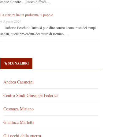
ospite d’onore….Rocco Siffredi. …
La sinistra ha un problema: il popolo
6 Agosto 2026
Roberto Pecchioli Tutto si può dire contro i comunisti dei tempi
andati, quelli pre-caduta del muro di Berlino, …
SEGNALIBRI
Andrea Carancini
Centro Studi Giuseppe Federici
Costanza Miriano
Gianluca Marletta
Gli occhi della guerra