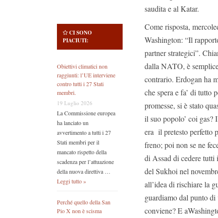
saudita e al Katar.
Come risposta, mercole
CI SONO
Washington: “Il rapporto
PIACIUTI:
partner strategici”. Ch
dalla NATO, è semplice
Obiettivi climatici non
raggiunti: l’UE interviene
contrario. Erdogan ha m
contro tutti i 27 Stati
che spera e fa’ di tutto 
membri.
19 Luglio 2026
promesse, si è stato qua
La Commissione europea
il suo popolo’ coi gas? I 
ha lanciato un
era il pretesto perfett
avvertimento a tutti i 27
Stati membri per il
freno; poi non se ne fec
mancato rispetto della
di Assad di cedere tutti
scadenza per l’attuazione
del Sukhoi nel novembr
della nuova direttiva …
Leggi tutto »
all’idea di rischiare l
guardiamo dal punto di v
Perché quello della San
conviene? E aWashingto
Pio X non è scisma