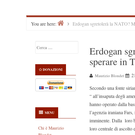
Home
>
You are here:
Erdogan sgretolerà la NATO? Me
Primary
Ricerca
Erdogan sg
Sidebar
per:
sperare in 
DONAZIONI
2
Maurizio Blondet
Secondo una fonte sirian
“ all’insaputa degli amer
hanno operato dalla bas
l’agenzia iraniana Fars,
MENU
imminente. Dalla loro b
Chi è Maurizio
loro centrale di ascolto 
Blondet