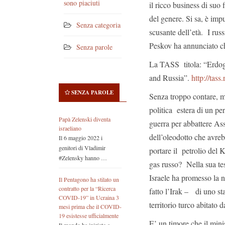
sono piaciuti
il ricco business di suo 
del genere. Si sa, è im
Senza categoria
scusante dell’età. I rus
Peskov ha annunciato ch
Senza parole
La TASS titola: “Erdoga
and Russia”.
http://tas
SENZA PAROLE
Senza troppo contare, mi
politica estera di un pe
Papà Zelenski diventa
guerra per abbattere As
israeliano
dell’oleodotto che avreb
Il 6 maggio 2022 i
genitori di Vladimir
portare il petrolio del
#Zelensky hanno …
gas russo? Nella sua tes
Israele ha promesso la 
Il Pentagono ha stilato un
contratto per la “Ricerca
fatto l’Irak – di uno s
COVID-19” in Ucraina 3
territorio turco abitat
mesi prima che il COVID-
19 esistesse ufficialmente
E’ un timore che il mini