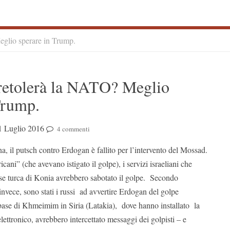
glio sperare in Trump.
S
retolerà la NATO? Meglio
S
Trump.
1 Luglio 2016
4 commenti
a, il putsch contro Erdogan è fallito per l’intervento del Mossad.
icani” (che avevano istigato il golpe), i servizi israeliani che
se turca di Konia avrebbero sabotato il golpe. Secondo
 invece, sono stati i russi ad avvertire Erdogan del golpe
ase di Khmeimim in Siria (Latakia), dove hanno installato la
elettronico, avrebbero intercettato messaggi dei golpisti – e