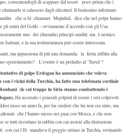
po, consentendogli di scappare dal resort poco prima che i
iminarlo si calassero dagli elicotteri. Il benissimo informato
saudita che si fa’ chiamare Mujtahid, dice che nel golpe hanno
 e gli emiri del Golfo – ovviamente d’accordo con gli Usa.
sicuramente uno dei (duemila) principi sauditi; ma è nemico
Bin Salman, e la sua testimonianza può essere interessata.
santi, ma appassiona di più una domanda: la ferita inflitta alla
o sgretolamento? L’evento è un preludio al ‘Turxit’?
 tentativo di golpe Erdogan ha annunciato che voleva
ie con i vicini della Turchia, ha fatto una telefonata cordiale
Rouhani (le cui truppe in Siria stanno combattendo i
rdogan).
Ha accusato i generali golpisti di essere i veri colpevoli
khoi russo un anno fa, per far credere che lui non era stato, ma
gallonati che l’hanno messo nei guai con Mosca, e che non
e se tutti ricordano la rabbia con cui assisté alla distruzione
tti con cui l’IS mandava il greggio siriano in Turchia, rovinando