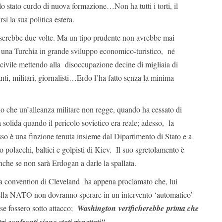
o stato curdo di nuova formazione…Non ha tutti i torti, il
si la sua politica estera.
serebbe due volte. Ma un tipo prudente non avrebbe mai
 una Turchia in grande sviluppo economico-turistico, né
 civile mettendo alla disoccupazione decine di migliaia di
anti, militari, giornalisti…Erdo l’ha fatto senza la minima
do che un’alleanza militare non regge, quando ha cessato di
olida quando il pericolo sovietico era reale; adesso, la
usso è una finzione tenuta insieme dal Dipartimento di Stato e a
o polacchi, baltici e golpisti di Kiev. Il suo sgretolamento è
anche se non sarà Erdogan a darle la spallata.
a convention di Cleveland ha appena proclamato che, lui
 della NATO non dovranno sperare in un intervento ‘automatico’
e fossero sotto attacco;
Washington verificherebbe prima che
.