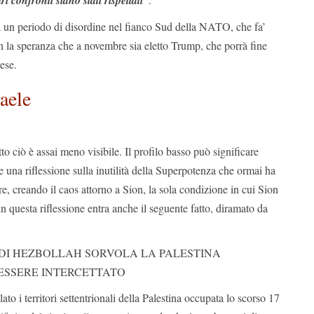
ri confronti siano stati rispettati”
 un periodo di disordine nel fianco Sud della NATO, che fa’
la speranza che a novembre sia eletto Trump, che porrà fine
ese.
raele
tto ciò è assai meno visibile. Il profilo basso può significare
una riflessione sulla inutilità della Superpotenza che ormai ha
e, creando il caos attorno a Sion, la sola condizione in cui Sion
in questa riflessione entra anche il seguente fatto, diramato da
DI HEZBOLLAH SORVOLA LA PALESTINA
ESSERE INTERCETTATO
ato i territori settentrionali della Palestina occupata lo scorso 17