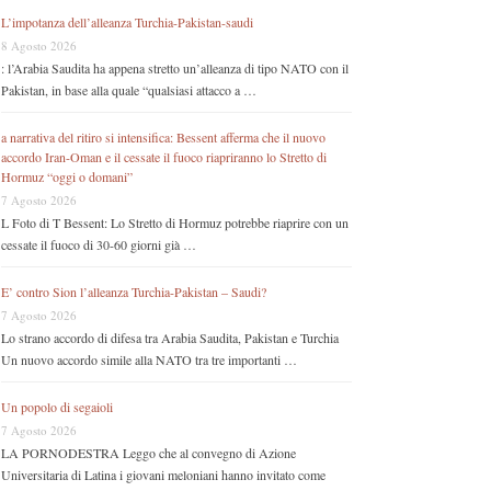
L’impotanza dell’alleanza Turchia-Pakistan-saudi
8 Agosto 2026
: l’Arabia Saudita ha appena stretto un’alleanza di tipo NATO con il
Pakistan, in base alla quale “qualsiasi attacco a …
a narrativa del ritiro si intensifica: Bessent afferma che il nuovo
accordo Iran-Oman e il cessate il fuoco riapriranno lo Stretto di
Hormuz “oggi o domani”
7 Agosto 2026
L Foto di T Bessent: Lo Stretto di Hormuz potrebbe riaprire con un
cessate il fuoco di 30-60 giorni già …
E’ contro Sion l’alleanza Turchia-Pakistan – Saudi?
7 Agosto 2026
Lo strano accordo di difesa tra Arabia Saudita, Pakistan e Turchia
Un nuovo accordo simile alla NATO tra tre importanti …
Un popolo di segaioli
7 Agosto 2026
LA PORNODESTRA Leggo che al convegno di Azione
Universitaria di Latina i giovani meloniani hanno invitato come