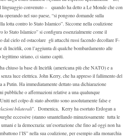
l linguaggio convenuto – quando ha detto a Le Monde che con
 sta operando nel suo paese, “si pongono domande sulla
ella lotta contro lo Stato Islamico”. Siccome nella coalizione
ro lo Stato Islamico” si configura essenzialmente come il
co dal cielo ed ostacolare gli attacchi russi facendo decollare F-
e di Incirlik, con l’aggiunta di qualche bombardamento alle
to legittimo siriano, ci siamo capiti.
ha chiuso la base di Incirlik (americana più che NATO) e a
senza luce elettrica. John Kerry, che ha appreso il fallimento del
ita a Putin. Ha immediatamente dettato una dichiarazione
ni pubbliche o affermazioni relative a una qualunque
 Uniti nel colpo di stato abortito sono assolutamente false e
lazioni bilaterali
”. Domenica, Kerry ha esortato Erdogan a
 purghe eccessive (stanno smantellando minuziosamente tutta le
tti umani e la democrazia: un’esortazione che fino ad oggi non ha
combattono l’IS” nella sua coalizione, per esempio alla monarchia