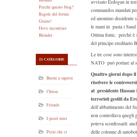
avvisato Erdogan in tem
Perché questo blog?
commandos mandati per el
Regole del forum
ed anonimo dissidente 
Grazie!
le mani in pasta i Saud
Dove incontrare
Ottima fonte, perché è 
Blondet
del principe ereditario 
Le tre cose sono interes
CATEGORIE
NATO può portare al su
Quattro giorni dopo il
Buoni a sapersi
risolvere le controvers
al presidente Hassan 
Chiesa
terroristi gestiti da E
Friends
dell’abbattimento del Su
non controllava quegli 
I pezzi miei
poteva sconfessarli: anch
delle colonne di autobo
Pezzi che ci