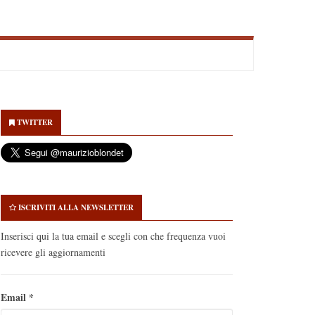
econdary
idebar
TWITTER
ISCRIVITI ALLA NEWSLETTER
Inserisci qui la tua email e scegli con che frequenza vuoi
ricevere gli aggiornamenti
Email
*