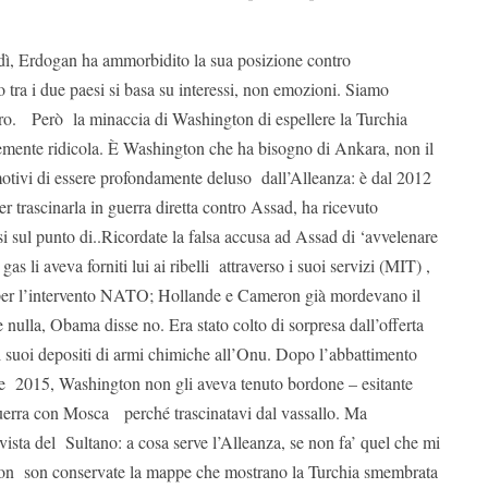
dì, Erdogan ha ammorbidito la sua posizione contro
 tra i due paesi si basa su interessi, non emozioni. Siamo
iaro. Però la minaccia di Washington di espellere la Turchia
mente ridicola. È Washington che ha bisogno di Ankara, non il
otivi di essere profondamente deluso dall’Alleanza: è dal 2012
per trascinarla in guerra diretta contro Assad, ha ricevuto
si sul punto di..Ricordate la falsa accusa ad Assad di ‘avvelenare
gas li aveva forniti lui ai ribelli attraverso i suoi servizi (MIT) ,
o per l’intervento NATO; Hollande e Cameron già mordevano il
e nulla, Obama disse no. Era stato colto di sorpresa dall’offerta
 i suoi depositi di armi chimiche all’Onu. Dopo l’abbattimento
e 2015, Washington non gli aveva tenuto bordone – esitante
a guerra con Mosca perché trascinatavi dal vassallo. Ma
ista del Sultano: a cosa serve l’Alleanza, se non fa’ quel che mi
n son conservate la mappe che mostrano la Turchia smembrata