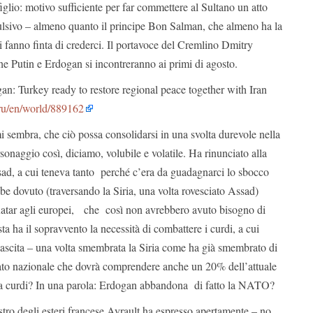
figlio: motivo sufficiente per far commettere al Sultano un atto
pulsivo – almeno quanto il principe Bon Salman, che almeno ha la
si fanno finta di crederci. Il portavoce del Cremlino Dmitry
e Putin e Erdogan si incontreranno ai primi di agosto.
n: Turkey ready to restore regional peace together with Iran
s.ru/en/world/889162
 sembra, che ciò possa consolidarsi in una svolta durevole nella
rsonaggio così, diciamo, volubile e volatile. Ha rinunciato alla
sad, a cui teneva tanto perché c’era da guadagnarci lo sbocco
be dovuto (traversando la Siria, una volta rovesciato Assad)
 Katar agli europei, che così non avrebbero avuto bisogno di
ta ha il sopravvento la necessità di combattere i curdi, a cui
nascita – una volta smembrata la Siria come ha già smembrato di
tato nazionale che dovrà comprendere anche un 20% dell’attuale
o da curdi? In una parola: Erdogan abbandona di fatto la NATO?
stro degli esteri francese Ayrault ha espresso apertamente – no,