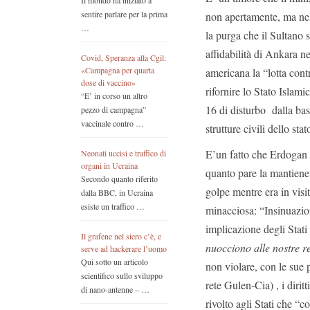
Il mondo ha iniziato a
sentire parlare per la prima
non apertamente, ma ne
…
la purga che il Sultano
affidabilità di Ankara n
Covid, Speranza alla Cgil:
«Campagna per quarta
americana la “lotta cont
dose di vaccino»
rifornire lo Stato Islami
“E’ in corso un altro
16 di disturbo dalla bas
pezzo di campagna”
vaccinale contro …
strutture civili dello sta
E’un fatto che Erdogan 
Neonati uccisi e traffico di
organi in Ucraina
quanto pare la mantiene 
Secondo quanto riferito
golpe mentre era in vis
dalla BBC, in Ucraina
esiste un traffico …
minacciosa: “Insinuazio
implicazione degli Stati
Il grafene nel siero c’è, e
nuocciono alle nostre re
serve ad hackerare l’uomo
Qui sotto un articolo
non violare, con le sue
scientifico sullo sviluppo
rete Gulen-Cia) , i diri
di nano-antenne – …
rivolto agli Stati che “