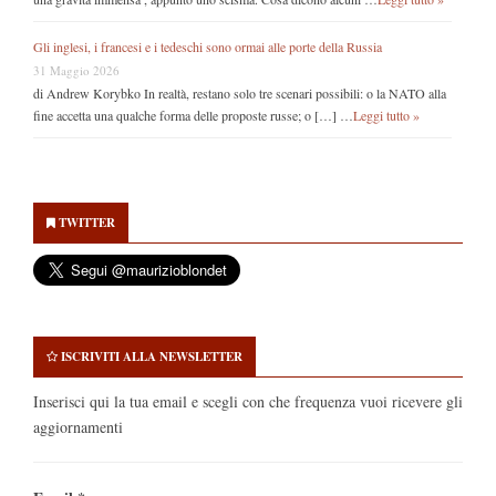
Gli inglesi, i francesi e i tedeschi sono ormai alle porte della Russia
31 Maggio 2026
di Andrew Korybko In realtà, restano solo tre scenari possibili: o la NATO alla
fine accetta una qualche forma delle proposte russe; o […] …
Leggi tutto »
Secondary
Sidebar
TWITTER
ISCRIVITI ALLA NEWSLETTER
Inserisci qui la tua email e scegli con che frequenza vuoi ricevere gli
aggiornamenti