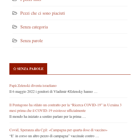
Pezzi che ci sono piaciuti
Senza categoria
Senza parole
SENZA PAROLE
Papà Zelenski diventa israeliano
Il 6 maggio 2022 i genitori di Vladimir #Zelensky hanno …
Il Pentagono ha stilato un contratto per la “Ricerca COVID-19” in Ucraina 3
mesi prima che il COVID-19 esistesse ufficialmente
Il mondo ha iniziato a sentire parlare per la prima …
Covid, Speranza alla Cgil: «Campagna per quarta dose di vaccino»
“E’ in corso un altro pezzo di campagna” vaccinale contro …