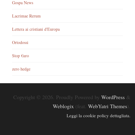
Gospa News
Lacrimae Rerum
Lettera ai cristiani d'Europa
Ortodossi
Stop €uro
zero hedge
Copyright © 2026. Proudly Powered by
WordPress
&
Weblogix
(feat.
WebYatri Themes
).
Leggi la cookie policy dettagliata.