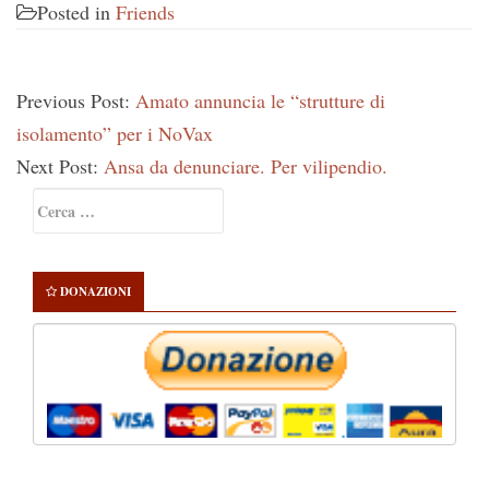
Posted in
Friends
Previous Post:
Amato annuncia le “strutture di
isolamento” per i NoVax
Next Post:
Ansa da denunciare. Per vilipendio.
Primary
Ricerca
Sidebar
per:
DONAZIONI