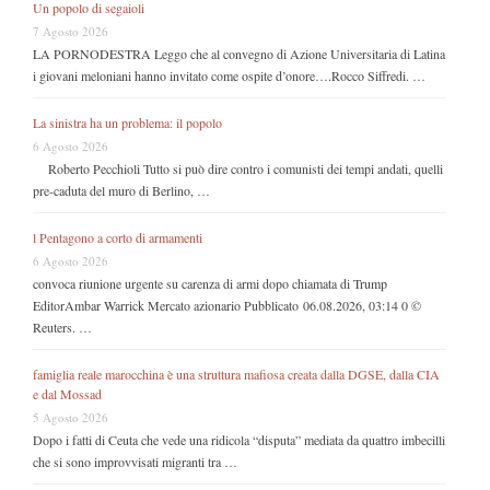
Un popolo di segaioli
7 Agosto 2026
LA PORNODESTRA Leggo che al convegno di Azione Universitaria di Latina
i giovani meloniani hanno invitato come ospite d’onore….Rocco Siffredi. …
La sinistra ha un problema: il popolo
6 Agosto 2026
Roberto Pecchioli Tutto si può dire contro i comunisti dei tempi andati, quelli
pre-caduta del muro di Berlino, …
l Pentagono a corto di armamenti
6 Agosto 2026
convoca riunione urgente su carenza di armi dopo chiamata di Trump
EditorAmbar Warrick Mercato azionario Pubblicato 06.08.2026, 03:14 0 ©
Reuters. …
famiglia reale marocchina è una struttura mafiosa creata dalla DGSE, dalla CIA
e dal Mossad
5 Agosto 2026
Dopo i fatti di Ceuta che vede una ridicola “disputa” mediata da quattro imbecilli
che si sono improvvisati migranti tra …