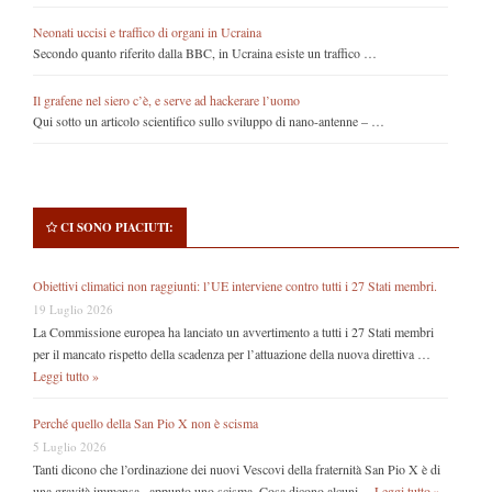
Neonati uccisi e traffico di organi in Ucraina
Secondo quanto riferito dalla BBC, in Ucraina esiste un traffico …
Il grafene nel siero c’è, e serve ad hackerare l’uomo
Qui sotto un articolo scientifico sullo sviluppo di nano-antenne – …
CI SONO PIACIUTI:
Obiettivi climatici non raggiunti: l’UE interviene contro tutti i 27 Stati membri.
19 Luglio 2026
La Commissione europea ha lanciato un avvertimento a tutti i 27 Stati membri
per il mancato rispetto della scadenza per l’attuazione della nuova direttiva …
Leggi tutto »
Perché quello della San Pio X non è scisma
5 Luglio 2026
Tanti dicono che l’ordinazione dei nuovi Vescovi della fraternità San Pio X è di
una gravità immensa , appunto uno scisma. Cosa dicono alcuni …
Leggi tutto »