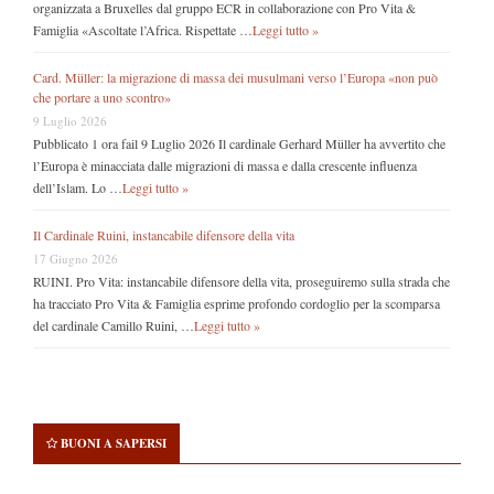
organizzata a Bruxelles dal gruppo ECR in collaborazione con Pro Vita &
Famiglia «Ascoltate l’Africa. Rispettate …
Leggi tutto »
Card. Müller: la migrazione di massa dei musulmani verso l’Europa «non può
che portare a uno scontro»
9 Luglio 2026
Pubblicato 1 ora fail 9 Luglio 2026 Il cardinale Gerhard Müller ha avvertito che
l’Europa è minacciata dalle migrazioni di massa e dalla crescente influenza
dell’Islam. Lo …
Leggi tutto »
Il Cardinale Ruini, instancabile difensore della vita
17 Giugno 2026
RUINI. Pro Vita: instancabile difensore della vita, proseguiremo sulla strada che
ha tracciato Pro Vita & Famiglia esprime profondo cordoglio per la scomparsa
del cardinale Camillo Ruini, …
Leggi tutto »
BUONI A SAPERSI