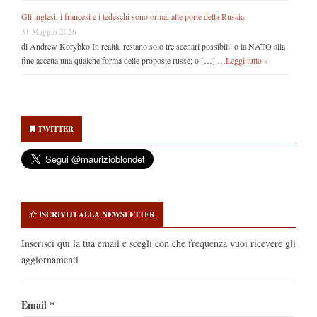
Gli inglesi, i francesi e i tedeschi sono ormai alle porte della Russia
31 Maggio 2026
di Andrew Korybko In realtà, restano solo tre scenari possibili: o la NATO alla
fine accetta una qualche forma delle proposte russe; o […] …
Leggi tutto »
Secondary
Sidebar
TWITTER
ISCRIVITI ALLA NEWSLETTER
Inserisci qui la tua email e scegli con che frequenza vuoi ricevere gli
aggiornamenti
Email
*