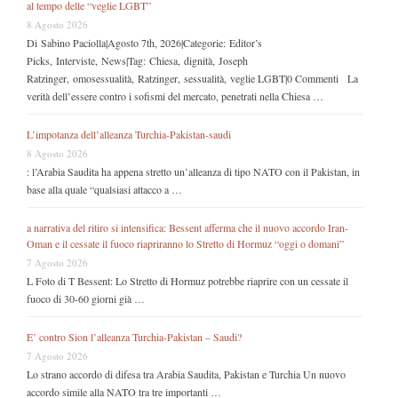
al tempo delle “veglie LGBT”
8 Agosto 2026
Di Sabino Paciolla|Agosto 7th, 2026|Categorie: Editor’s
Picks, Interviste, News|Tag: Chiesa, dignità, Joseph
Ratzinger, omosessualità, Ratzinger, sessualità, veglie LGBT|0 Commenti La
verità dell’essere contro i sofismi del mercato, penetrati nella Chiesa …
L’impotanza dell’alleanza Turchia-Pakistan-saudi
8 Agosto 2026
: l’Arabia Saudita ha appena stretto un’alleanza di tipo NATO con il Pakistan, in
base alla quale “qualsiasi attacco a …
a narrativa del ritiro si intensifica: Bessent afferma che il nuovo accordo Iran-
Oman e il cessate il fuoco riapriranno lo Stretto di Hormuz “oggi o domani”
7 Agosto 2026
L Foto di T Bessent: Lo Stretto di Hormuz potrebbe riaprire con un cessate il
fuoco di 30-60 giorni già …
E’ contro Sion l’alleanza Turchia-Pakistan – Saudi?
7 Agosto 2026
Lo strano accordo di difesa tra Arabia Saudita, Pakistan e Turchia Un nuovo
accordo simile alla NATO tra tre importanti …