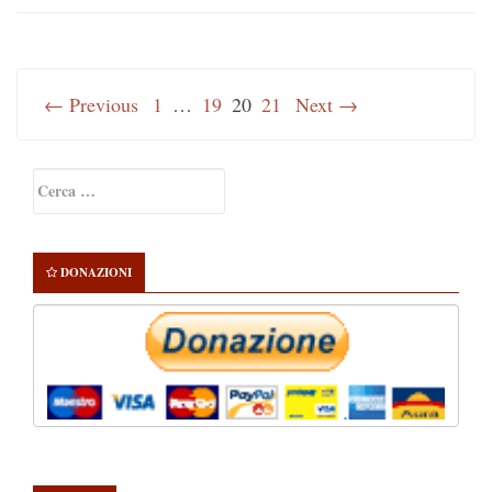
← Previous
1
…
19
20
21
Next →
Primary
Ricerca
Sidebar
per:
DONAZIONI