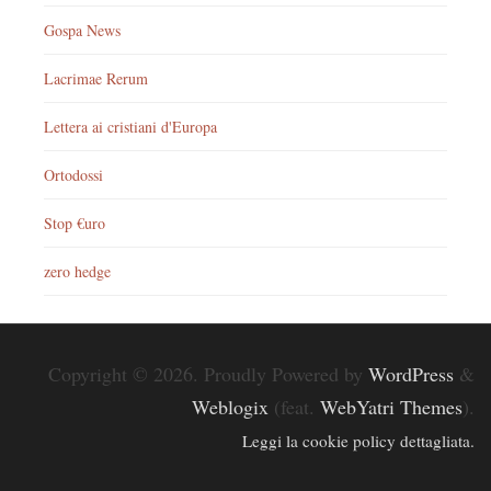
Gospa News
Lacrimae Rerum
Lettera ai cristiani d'Europa
Ortodossi
Stop €uro
zero hedge
Copyright © 2026. Proudly Powered by
WordPress
&
Weblogix
(feat.
WebYatri Themes
).
Leggi la cookie policy dettagliata.