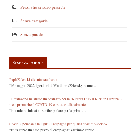
Pezzi che ci sono piaciuti
Senza categoria
Senza parole
SENZA PAROLE
Papà Zelenski diventa israeliano
Il 6 maggio 2022 i genitori di Vladimir #Zelensky hanno …
Il Pentagono ha stilato un contratto per la “Ricerca COVID-19” in Ucraina 3
mesi prima che il COVID-19 esistesse ufficialmente
Il mondo ha iniziato a sentire parlare per la prima …
Covid, Speranza alla Cgil: «Campagna per quarta dose di vaccino»
“E’ in corso un altro pezzo di campagna” vaccinale contro …