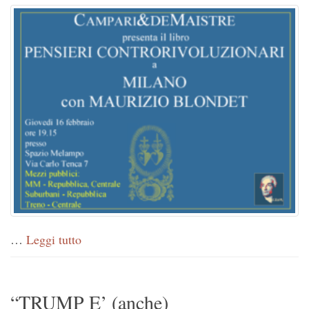
…
Leggi tutto
“TRUMP E’ (anche)