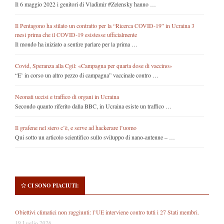
Il 6 maggio 2022 i genitori di Vladimir #Zelensky hanno …
Il Pentagono ha stilato un contratto per la “Ricerca COVID-19” in Ucraina 3
mesi prima che il COVID-19 esistesse ufficialmente
Il mondo ha iniziato a sentire parlare per la prima …
Covid, Speranza alla Cgil: «Campagna per quarta dose di vaccino»
“E’ in corso un altro pezzo di campagna” vaccinale contro …
Neonati uccisi e traffico di organi in Ucraina
Secondo quanto riferito dalla BBC, in Ucraina esiste un traffico …
Il grafene nel siero c’è, e serve ad hackerare l’uomo
Qui sotto un articolo scientifico sullo sviluppo di nano-antenne – …
CI SONO PIACIUTI:
Obiettivi climatici non raggiunti: l’UE interviene contro tutti i 27 Stati membri.
19 Luglio 2026