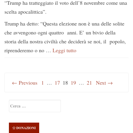
“Trump ha tratteggiato il voto dell’8 novembre come una
scelta apocalittica”.
Trump ha detto: “Questa elezione non è una delle solite
che avvengono ogni quattro anni. E’ un bivio della
storia della nostra civiltà che deciderà se noi, il popolo,
riprenderemo o no …
Leggi tutto
← Previous
1
…
17
18
19
…
21
Next →
Primary
Ricerca
Sidebar
per:
DONAZIONI