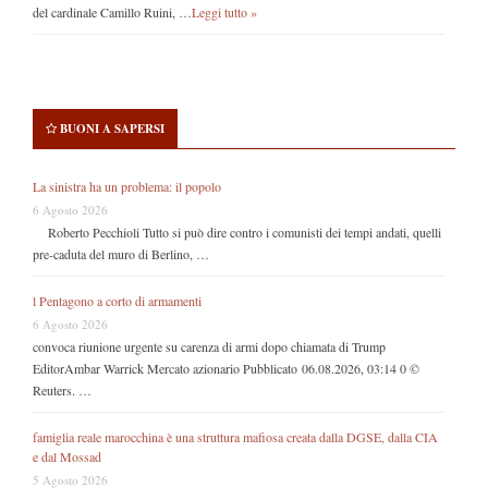
del cardinale Camillo Ruini, …
Leggi tutto »
BUONI A SAPERSI
La sinistra ha un problema: il popolo
6 Agosto 2026
Roberto Pecchioli Tutto si può dire contro i comunisti dei tempi andati, quelli
pre-caduta del muro di Berlino, …
l Pentagono a corto di armamenti
6 Agosto 2026
convoca riunione urgente su carenza di armi dopo chiamata di Trump
EditorAmbar Warrick Mercato azionario Pubblicato 06.08.2026, 03:14 0 ©
Reuters. …
famiglia reale marocchina è una struttura mafiosa creata dalla DGSE, dalla CIA
e dal Mossad
5 Agosto 2026