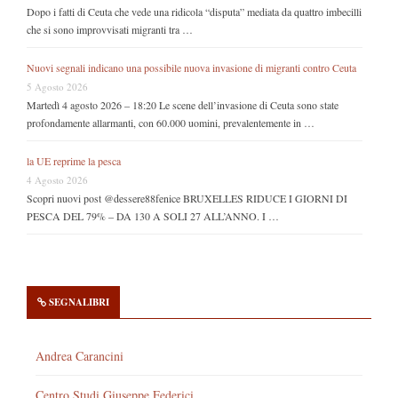
Dopo i fatti di Ceuta che vede una ridicola “disputa” mediata da quattro imbecilli
che si sono improvvisati migranti tra …
Nuovi segnali indicano una possibile nuova invasione di migranti contro Ceuta
5 Agosto 2026
Martedì 4 agosto 2026 – 18:20 Le scene dell’invasione di Ceuta sono state
profondamente allarmanti, con 60.000 uomini, prevalentemente in …
la UE reprime la pesca
4 Agosto 2026
Scopri nuovi post @dessere88fenice BRUXELLES RIDUCE I GIORNI DI
PESCA DEL 79% – DA 130 A SOLI 27 ALL’ANNO. I …
SEGNALIBRI
Andrea Carancini
Centro Studi Giuseppe Federici