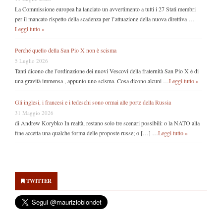
La Commissione europea ha lanciato un avvertimento a tutti i 27 Stati membri
per il mancato rispetto della scadenza per l’attuazione della nuova direttiva …
Leggi tutto »
Perché quello della San Pio X non è scisma
5 Luglio 2026
Tanti dicono che l’ordinazione dei nuovi Vescovi della fraternità San Pio X è di
una gravità immensa , appunto uno scisma. Cosa dicono alcuni …
Leggi tutto »
Gli inglesi, i francesi e i tedeschi sono ormai alle porte della Russia
31 Maggio 2026
di Andrew Korybko In realtà, restano solo tre scenari possibili: o la NATO alla
fine accetta una qualche forma delle proposte russe; o […] …
Leggi tutto »
Secondary
Sidebar
TWITTER