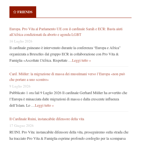
FRIENDS
Europa. Pro Vita al Parlamento UE con il cardinale Sarah e ECR: Basta aiuti
all’Africa condizionati da aborto e agenda LGBT
16 Luglio 2026
Il cardinale guineano è intervenuto durante la conferenza “Europa e Africa”
organizzata a Bruxelles dal gruppo ECR in collaborazione con Pro Vita &
Famiglia «Ascoltate l’Africa. Rispettate …
Leggi tutto »
Card. Müller: la migrazione di massa dei musulmani verso l’Europa «non può
che portare a uno scontro»
9 Luglio 2026
Pubblicato 1 ora fail 9 Luglio 2026 Il cardinale Gerhard Müller ha avvertito che
l’Europa è minacciata dalle migrazioni di massa e dalla crescente influenza
dell’Islam. Lo …
Leggi tutto »
Il Cardinale Ruini, instancabile difensore della vita
17 Giugno 2026
RUINI. Pro Vita: instancabile difensore della vita, proseguiremo sulla strada che
ha tracciato Pro Vita & Famiglia esprime profondo cordoglio per la scomparsa