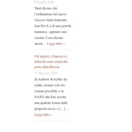
5 Luglio 2026
Tanti dicono che
l’ordinazione dei nuovi
Vescovi della fraternità
San Pio X è di una gravità
immensa , appunto uno
scisma. Cosa dicono
alcuni …
Leggi tutto »
Gli inglesi, i francesi e i
tedeschi sono ormai alle
porte della Russia
31 Maggio 2026
di Andrew Korybko In
realtà, restano solo tre
scenari possibili: o la
NATO alla fine accetta
una qualche forma delle
proposte russe; o […] …
Leggi tutto »