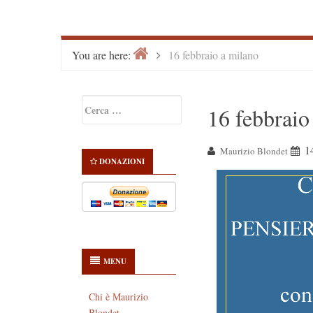
Home
>
You are here:
16 febbraio a milano
Primary
Ricerca
16 febbraio
Sidebar
per:
1
Maurizio Blondet
DONAZIONI
MENU
Chi è Maurizio
Blondet