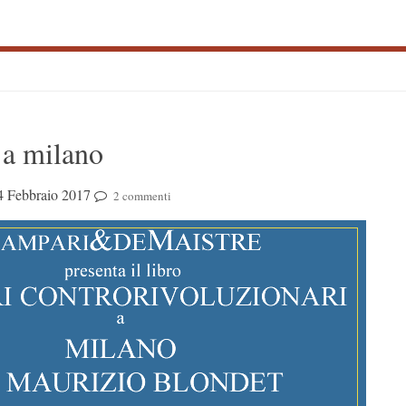
S
 a milano
S
4 Febbraio 2017
2 commenti