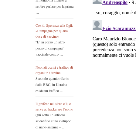
Il mondo ha iniziato a
sentire parlare per la prima
…
Covid, Speranza alla Cgil:
«Campagna per quarta
dose di vaccino»
“E’ in corso un altro
pezzo di campagna”
vaccinale contro …
Neonati uccisi e traffico di
organi in Ucraina
Secondo quanto riferito
dalla BBC, in Ucraina
esiste un traffico …
Il grafene nel siero c’è, e
serve ad hackerare l’uomo
Qui sotto un articolo
scientifico sullo sviluppo
di nano-antenne – …