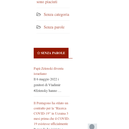
sono piaciuti
Senza categoria
Senza parole
SENZA PAROLE
Papà Zelenski diventa
israeliano
Il 6 maggio 2022 i
genitori di Vladimir
#Zelensky hanno …
Il Pentagono ha stilato un
contratto per la “Ricerca
COVID-19” in Ucraina 3
mesi prima che il COVID-
19 esistesse ufficialmente