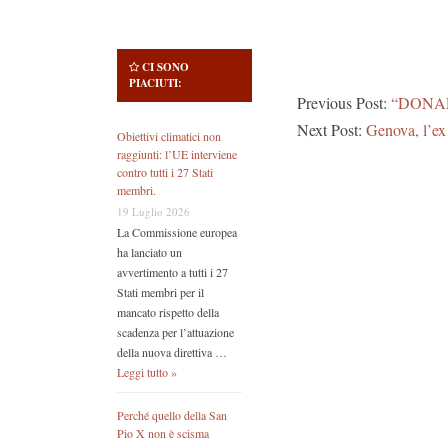
CI SONO
PIACIUTI:
Previous Post:
“DONAL
Next Post:
Genova, l’ex 
Obiettivi climatici non
raggiunti: l’UE interviene
contro tutti i 27 Stati
membri.
19 Luglio 2026
La Commissione europea
ha lanciato un
avvertimento a tutti i 27
Stati membri per il
mancato rispetto della
scadenza per l’attuazione
della nuova direttiva …
Leggi tutto »
Perché quello della San
Pio X non è scisma