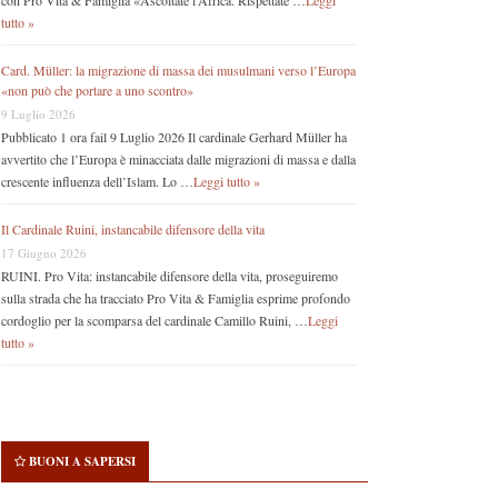
con Pro Vita & Famiglia «Ascoltate l’Africa. Rispettate …
Leggi
tutto »
Card. Müller: la migrazione di massa dei musulmani verso l’Europa
«non può che portare a uno scontro»
9 Luglio 2026
Pubblicato 1 ora fail 9 Luglio 2026 Il cardinale Gerhard Müller ha
avvertito che l’Europa è minacciata dalle migrazioni di massa e dalla
crescente influenza dell’Islam. Lo …
Leggi tutto »
Il Cardinale Ruini, instancabile difensore della vita
17 Giugno 2026
RUINI. Pro Vita: instancabile difensore della vita, proseguiremo
sulla strada che ha tracciato Pro Vita & Famiglia esprime profondo
cordoglio per la scomparsa del cardinale Camillo Ruini, …
Leggi
tutto »
BUONI A SAPERSI