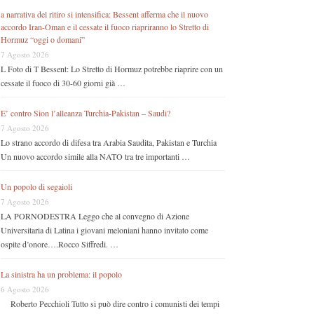
a narrativa del ritiro si intensifica: Bessent afferma che il nuovo
accordo Iran-Oman e il cessate il fuoco riapriranno lo Stretto di
Hormuz “oggi o domani”
7 Agosto 2026
L Foto di T Bessent: Lo Stretto di Hormuz potrebbe riaprire con un
cessate il fuoco di 30-60 giorni già …
E’ contro Sion l’alleanza Turchia-Pakistan – Saudi?
7 Agosto 2026
Lo strano accordo di difesa tra Arabia Saudita, Pakistan e Turchia
Un nuovo accordo simile alla NATO tra tre importanti …
Un popolo di segaioli
7 Agosto 2026
LA PORNODESTRA Leggo che al convegno di Azione
Universitaria di Latina i giovani meloniani hanno invitato come
ospite d’onore….Rocco Siffredi. …
La sinistra ha un problema: il popolo
6 Agosto 2026
Roberto Pecchioli Tutto si può dire contro i comunisti dei tempi