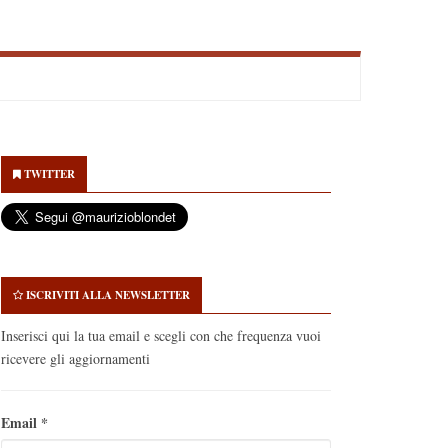
econdary
idebar
TWITTER
ISCRIVITI ALLA NEWSLETTER
Inserisci qui la tua email e scegli con che frequenza vuoi
ricevere gli aggiornamenti
Email
*