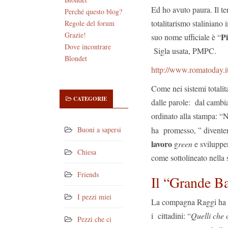
Ed ho avuto paura. Il te
Perché questo blog?
totalitarismo staliniano
Regole del forum
Grazie!
Pi
suo nome ufficiale è “
Dove incontrare
Sigla usata, PMPC.
Blondet
http://www.romatoday.it/
Come nei sistemi totali
CATEGORIE
dalle parole: dal cambia
ordinato alla stampa: 
ha promesso, ” divente
Buoni a sapersi
lavoro
g
reen
e svilupp
Chiesa
come sottolineato nella 
Friends
Il “Grande Ba
I pezzi miei
La compagna Raggi ha i
i cittadini: “
Quelli che c
Pezzi che ci