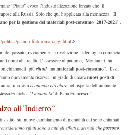
rmine “Piano” evoca l’industrializzazione forzata che il
 impose alla Russia. Solo che qui è applicata alla monnezza. Il
ano per la gestione dei materiali post-consumo 2017-2021”.
politica/piano-rifiuti-roma-raggi.html
tari del passato, ovviamente la rivoluzione ideologica comincia
re i nomi alla realtà. L’assessore al pattume, Montanari, ha
materiali post-consumo
“Non chiamateli più
rifiuti
ma
”. Essi,
nuovi posti di
ranno nuovamente risorse: in grado di creare
eranno una vera
economia circolare
nel rispetto dell’ambiente
stessa Enciclica ‘
Laudato Si’
di Papa Francesco”.
lzo all’Indietro”
nsistito sul nuovo cambiamento di mentalità cui sono chiamati
onsideriamo rifiuti sono a tutti gli effetti materiali che
possono