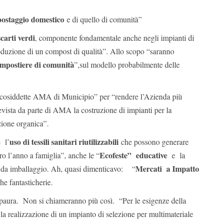
ostaggio domestico
e di quello di comunità”
carti verdi
, componente fondamentale anche negli impianti di
duzione di un compost di qualità”. Allo scopo “saranno
ompostiere di comunità
”,sul modello probabilmente delle
le cosiddette AMA di Municipio” per “rendere l’Azienda più
prevista da parte di AMA la costruzione di impianti per la
zione organica”.
uso di tessili sanitari riutilizzabili
 l’
che possono generare
Ecofeste” educative
ro l’anno a famiglia”, anche le “
e la
Mercati a Impatto
n da imballaggio. Ah, quasi dimenticavo: “
he fantasticherie.
 paura. Non si chiameranno più così. “Per le esigenze della
o la realizzazione di un impianto di selezione per multimateriale