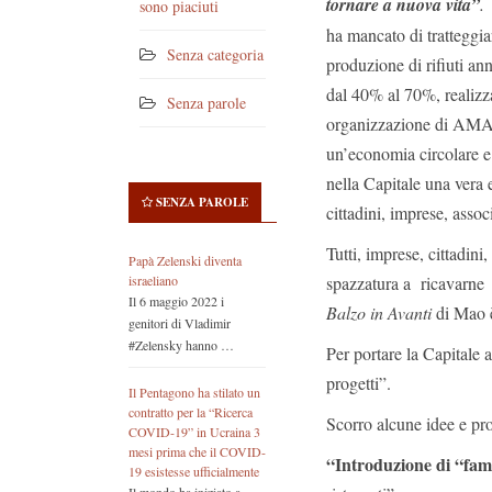
tornare a nuova vita”
.
E
sono piaciuti
ha mancato di tratteggi
Senza categoria
produzione di rifiuti an
dal 40% al 70%, realizz
Senza parole
organizzazione di AMA b
un’economia circolare e
nella Capitale una vera
SENZA PAROLE
cittadini, imprese, assoc
Tutti, imprese, cittadin
Papà Zelenski diventa
spazzatura a ricavarne v
israeliano
Il 6 maggio 2022 i
Balzo in Avanti
di Mao è
genitori di Vladimir
#Zelensky hanno …
Per portare la Capitale
progetti”.
Il Pentagono ha stilato un
contratto per la “Ricerca
Scorro alcune idee e pro
COVID-19” in Ucraina 3
mesi prima che il COVID-
“Introduzione di “fam
19 esistesse ufficialmente