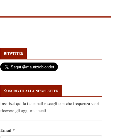
econdary
idebar
TWITTER
ISCRIVITI ALLA NEWSLETTER
Inserisci qui la tua email e scegli con che frequenza vuoi
ricevere gli aggiornamenti
Email
*