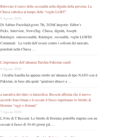
Ritrovare il senso della sessualità nella dignità della persona. La
Chiesa cattolica al tempo delle “veglie LGBT”
8 Agosto 2026
Di Sabino Paciolla|Agosto 7th, 2026|Categorie: Editor’s
Picks, Interviste, News|Tag: Chiesa, dignità, Joseph
Ratzinger, omosessualità, Ratzinger, sessualità, veglie LGBT|0
Commenti La verità dell’essere contro i sofismi del mercato,
penetrati nella Chiesa …
L’impotanza dell’alleanza Turchia-Pakistan-saudi
8 Agosto 2026
: l’Arabia Saudita ha appena stretto un’alleanza di tipo NATO con il
Pakistan, in base alla quale “qualsiasi attacco a …
a narrativa del ritiro si intensifica: Bessent afferma che il nuovo
accordo Iran-Oman e il cessate il fuoco riapriranno lo Stretto di
Hormuz “oggi o domani”
7 Agosto 2026
L Foto di T Bessent: Lo Stretto di Hormuz potrebbe riaprire con un
cessate il fuoco di 30-60 giorni già …