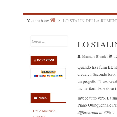
Home
>
You are here:
LO STALIN DELLA RUMEN
Primary
Ricerca
LO STAL
Sidebar
per:
1
Maurizio Blondet
DONAZIONI
Quando tra i fumi fetent
crederci. Secondo loro, 
un progetto: “l’uso creat
incineritori. Isole dove i
Invece tutto vero. La si
MENU
Piano Quinquennale Pa
Chi è Maurizio
differenziata al 70%”.
Blondet