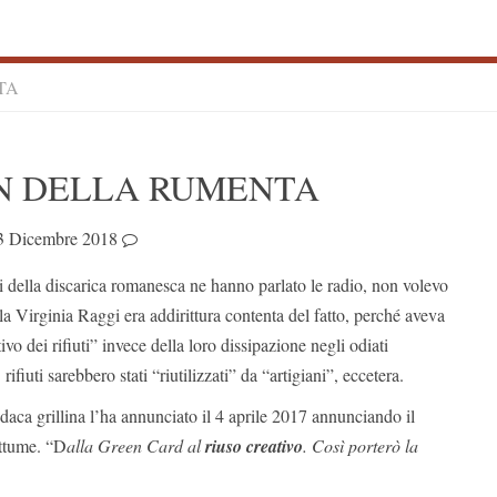
TA
S
IN DELLA RUMENTA
S
3 Dicembre 2018
i della discarica romanesca ne hanno parlato le radio, non volevo
la Virginia Raggi era addirittura contenta del fatto, perché aveva
ivo dei rifiuti” invece della loro dissipazione negli odiati
 rifiuti sarebbero stati “riutilizzati” da “artigiani”, eccetera.
ndaca grillina l’ha annunciato il 4 aprile 2017 annunciando il
ttume. “D
alla Green Card al
riuso creativo
. Così porterò la