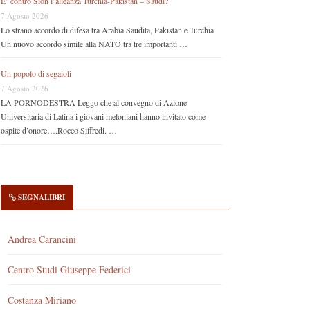
E’ contro Sion l’alleanza Turchia-Pakistan – Saudi?
7 Agosto 2026
Lo strano accordo di difesa tra Arabia Saudita, Pakistan e Turchia
Un nuovo accordo simile alla NATO tra tre importanti …
Un popolo di segaioli
7 Agosto 2026
LA PORNODESTRA Leggo che al convegno di Azione
Universitaria di Latina i giovani meloniani hanno invitato come
ospite d’onore….Rocco Siffredi. …
SEGNALIBRI
Andrea Carancini
Centro Studi Giuseppe Federici
Costanza Miriano