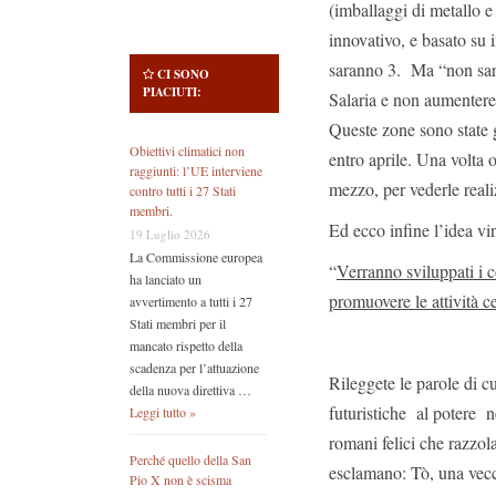
(imballaggi di metallo e 
innovativo, e basato su 
saranno 3. Ma “non sara
CI SONO
PIACIUTI:
Salaria e non aumenter
Queste zone sono state g
Obiettivi climatici non
entro aprile. Una volta 
raggiunti: l’UE interviene
mezzo, per vederle reali
contro tutti i 27 Stati
membri.
Ed ecco infine l’idea vin
19 Luglio 2026
La Commissione europea
“
Verranno sviluppati i 
ha lanciato un
promuovere le attività ce
avvertimento a tutti i 27
Stati membri per il
mancato rispetto della
scadenza per l’attuazione
Rileggete le parole di 
della nuova direttiva …
futuristiche al potere n
Leggi tutto »
romani felici che razzo
Perché quello della San
esclamano: Tò, una vecch
Pio X non è scisma