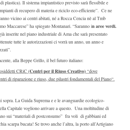
di plastica). Il sistema impiantistico previsto sarà flessibile e
impianti di recupero di materia e riciclo eco-efficiente”. Ce ne
nno vicino ai centri abitati, né a Rocca Cencia nè al Tmb
n aree verdi.
emo Maccarese” ha spiegato Montanari. “Saranno i
ià inserite nel piano industriale di Ama che sarà presentato
ottenute tutte le autorizzazioni ci vorrà un anno, un anno e
zzati”.
cente, alla Beppe Grillo, il bel futuro italiano:
Centri per il Riuso Creativo)
cosiddetti CRiC (
“dove
ntri di riparazione e riuso, due pilastri fondamentali del Piano“.
cui sopra. La Guida Suprema e e le avanguardie ecologico-
ella Capitale vogliono arrivare a questo. Una moltitudine di
lano sui “materiali di postconsumo” fra voli di gabbiani ed
ia scarpa bucata! Se trovo anche l’altra, la porto all’Artigiano