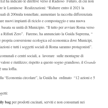
d ha indicato le direttive verso il Radioso Futuro, di cui non
are le Luminose Realizzazioni: “Ridurre entro il 2021 la
nuali di 200mila tonnellate, aumentare la raccolta differenziata
are nuovi impianti di riciclo e compostaggio e una nuova
asata su unità di Municipio. “Il tutto per avviare Roma verso
 a Rifiuti Zero”. Faremo, ha annunciato la Guida Suprema, “
 e propria conversione ecologica ed economica dove Municipi,
iazioni e tutti i soggetti sociali di Roma saranno protagonisti”.
i, comunali e centri sociali, a lavorare sulle montagne di
alore e riutilizzo; rispetto a questo sogno grandioso, il
Grande
 una loffia.
 alla “Economia circolare”, la Guida ha ordinato “12 azioni e 5
getti:
ily bag
per prodotti cucinati, serviti e non consumati nei