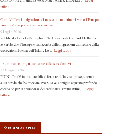
con Pro Vita & Famiglia «Ascoltate l’Africa. Rispettate …
Leggi
tutto »
Card. Müller: la migrazione di massa dei musulmani verso l’Europa
«non può che portare a uno scontro»
9 Luglio 2026
Pubblicato 1 ora fail 9 Luglio 2026 Il cardinale Gerhard Müller ha
avvertito che l’Europa è minacciata dalle migrazioni di massa e dalla
crescente influenza dell’Islam. Lo …
Leggi tutto »
Il Cardinale Ruini, instancabile difensore della vita
17 Giugno 2026
RUINI. Pro Vita: instancabile difensore della vita, proseguiremo
sulla strada che ha tracciato Pro Vita & Famiglia esprime profondo
cordoglio per la scomparsa del cardinale Camillo Ruini, …
Leggi
tutto »
BUONI A SAPERSI