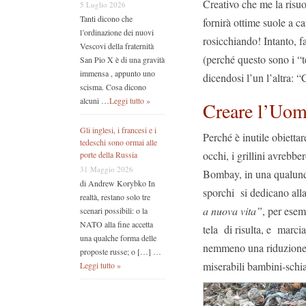
Creativo che me la ris
5 Luglio 2026
Tanti dicono che
fornirà ottime suole a ca
l’ordinazione dei nuovi
rosicchiando! Intanto, f
Vescovi della fraternità
(perché questo sono i “t
San Pio X è di una gravità
immensa , appunto uno
dicendosi l’un l’altra:
scisma. Cosa dicono
alcuni …
Leggi tutto »
Creare l’Uo
Gli inglesi, i francesi e i
Perché è inutile obiettar
tedeschi sono ormai alle
occhi, i grillini avrebbe
porte della Russia
31 Maggio 2026
Bombay, in una qualunqu
di Andrew Korybko In
sporchi si dedicano all
realtà, restano solo tre
a nuova vita”
, per esem
scenari possibili: o la
NATO alla fine accetta
tela di risulta, e marci
una qualche forma delle
nemmeno una riduzione de
proposte russe; o […] …
miserabili bambini-schia
Leggi tutto »