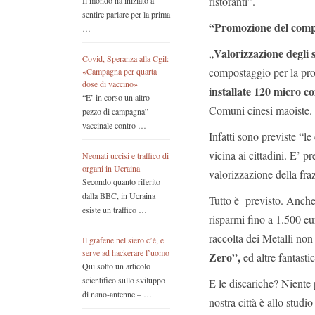
ristoranti”.
Il mondo ha iniziato a
sentire parlare per la prima
“Promozione del comp
…
Valorizzazione degli s
„
Covid, Speranza alla Cgil:
compostaggio per la pro
«Campagna per quarta
dose di vaccino»
installate 120 micro c
“E’ in corso un altro
Comuni cinesi maoiste.
pezzo di campagna”
vaccinale contro …
Infatti sono previste “
vicina ai cittadini. E’ 
Neonati uccisi e traffico di
organi in Ucraina
valorizzazione della fra
Secondo quanto riferito
dalla BBC, in Ucraina
Tutto è previsto. Anche
esiste un traffico …
risparmi fino a 1.500 eu
raccolta dei Metalli no
Il grafene nel siero c’è, e
serve ad hackerare l’uomo
Zero”,
ed altre fantastic
Qui sotto un articolo
scientifico sullo sviluppo
E le discariche? Niente
di nano-antenne – …
nostra città è allo studi