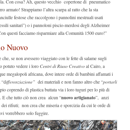
uola. Con cosa? Ah, questo vecchio copertone di pneumatico
rro armato! Strappiamo l’altra scarpa al ratto che la sta
anciulle festose che raccolgono i pannolini mestruali usati
essili sanitari”) o i pannoloni piscio-merdosi degli Alzheimer
 “Con questi facciamo risparmiare alla Comunità 1500 euro!”
mo Nuovo
e che, se non avessero viaggiato con le fette di salame sugli
ro potuto vedere i loro
Centri di Riuso Creativo
al Cairo, a
e megalopoli africana, dove intere orde di bambini affamati i
a “d
ifferenziazione”
dei materiali e non fanno altro che “
portarli
pio coprendo di plastica buttata via i loro tuguri per lo più di
nuovo artigianato
a. E che tutto ciò non crea alcun “
”, anzi
i rifiuti; non crea che miseria e sporcizia da cui le orde di
vi vorrebbero solo fuggire.