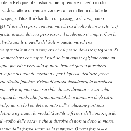
o delle Reliquie, il Cristianesimo riprende e in certo modo
za di carattere universale condivisa nei millenni da tutte le
ome spiega Titus Burkhardt, in un passaggio che vogliamo
 già
“l’uso di coprire con una maschera il volto di un morto (…)
 questa usanza doveva però essere il medesimo ovunque. Con la
alvolta simile a quella del Sole – questa maschera
o spirituale in cui si riteneva che il morto dovesse integrarsi. Si
 la maschera che copre i volti delle mummie egiziane come un
defunto; ma ciò è vero solo in parte benché questa maschera
 la fine del mondo egiziano e per l’influsso dell’arte greco-
io ritratto funebre. Prima di questa decadenza, la maschera
ome egli era, ma come sarebbe dovuto diventare: è un volto
n qualche modo alla forma immutabile e luminosa degli astri.
volge un ruolo ben determinato nell’evoluzione postuma
ottrina egiziana, la modalità sottile inferiore dell’uomo, quella
l «soffio delle ossa» e che si dissolve di norma dopo la morte,
 fissata dalla forma sacra della mummia. Questa forma – o