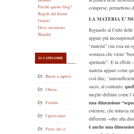
Perché questo blog?
comprese, permettono di 
Regole del forum
LA MATERIA E’ MO
Grazie!
Dove incontrare
Riguardo al Culto delle 
Blondet
appare più incomprensib
“materia” (sia essa un o
sostanza che viene “bene
CATEGORIE
spirituale”. E in effett
materia appare come qual
Buoni a sapersi
così dire, “autosufficient
quel
sacro, al contrario,
Chiesa
meglio definire come l’a
una dimensione “separa
Friends
esteriore, che tuttavia r
I pezzi miei
differenti –oltre alla d
è anche una dimensio
Pezzi che ci