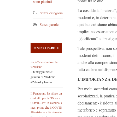
ponte fra le due.
sono piaciuti
La cosiddetta “materia”
Senza categoria
moderni e, in determinat
quelle a cui siamo abitu
Senza parole
implica necessariamente c
“glorificata” e “trasfigur
Tale prospettiva, non so
SENZA PAROLE
moderni definiscono, in
anche alla comprensione 
Papà Zelenski diventa
israeliano
fatto cadere nel disprez
Il 6 maggio 2022 i
genitori di Vladimir
L’IMPORTANZA DE
#Zelensky hanno …
Per molti sacerdoti catto
Il Pentagono ha stilato un
secolarizzati, la pratic
contratto per la “Ricerca
decisamente- è ridotta 
COVID-19” in Ucraina 3
mesi prima che il COVID-
metaforico e soprattutto 
19 esistesse ufficialmente
realmente accadute che h