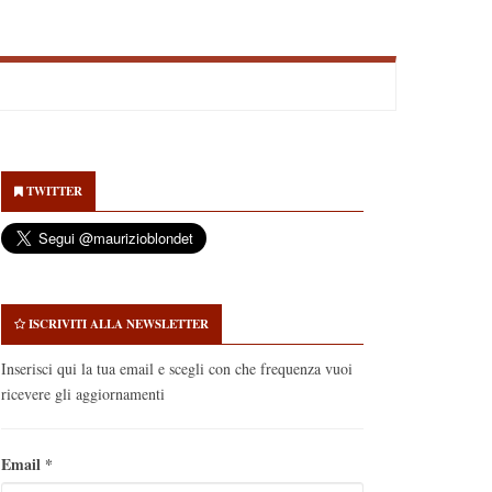
econdary
idebar
TWITTER
ISCRIVITI ALLA NEWSLETTER
Inserisci qui la tua email e scegli con che frequenza vuoi
ricevere gli aggiornamenti
Email
*