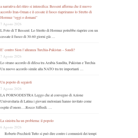
a narrativa del ritiro si intensifica: Bessent afferma che il nuovo
accordo Iran-Oman e il cessate il fuoco riapriranno lo Stretto di
Hormuz “oggi o domani”
7 Agosto 2026
L Foto di T Bessent: Lo Stretto di Hormuz potrebbe riaprire con un
cessate il fuoco di 30-60 giorni già …
E’ contro Sion l’alleanza Turchia-Pakistan – Saudi?
7 Agosto 2026
Lo strano accordo di difesa tra Arabia Saudita, Pakistan e Turchia
Un nuovo accordo simile alla NATO tra tre importanti …
Un popolo di segaioli
7 Agosto 2026
LA PORNODESTRA Leggo che al convegno di Azione
Universitaria di Latina i giovani meloniani hanno invitato come
ospite d’onore….Rocco Siffredi. …
La sinistra ha un problema: il popolo
6 Agosto 2026
Roberto Pecchioli Tutto si può dire contro i comunisti dei tempi