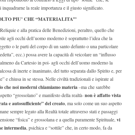
inquadrarne la reale importanza e il giusto significato.
LTO PIU’ CHE “MATERIALITA’”
Reliquie e alla pratica delle Benedizioni, peraltro, quello che
ile agli occhi dell’uomo moderno è soprattutto l’idea che la
ggetto o le parti del corpo di un santo defunto o una particolare
detta”, ecc.) possa avere la capacità di veicolare un “influsso
i –almeno da Cartesio in poi- agli occhi dell’uomo moderno la
cosa di inerte e inanimato, del tutto separata dallo Spirito e, per
e” e chiusa in se stessa. Nelle civiltà tradizionali e ispirate al
lo che noi moderni chiamiamo materia
–ma che sarebbe
non è affatto vista
spetto “grossolano” e manifesto della realtà-
ta e autosufficiente” del creato
, ma solo come un suo aspetto
imane sempre legato alla Realtà totale attraverso stati e passaggi
vi
imensione “fisica” e grossolana e a quella puramente Spirituale,
ne intermedia
, psichica e “sottile” che, in certo modo, fa da