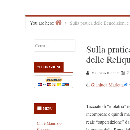
Home
>
You are here:
Sulla pratica delle Benedizioni e
Primary
Ricerca
Sulla pratic
Sidebar
per:
delle Reliq
DONAZIONI
2
Maurizio Blondet
di
Gianluca Marletta
⋅
Tacciate di “idolatria” n
MENU
incomprese e quindi marg
reale “superstizione” da
Chi è Maurizio
la pratica delle Benedizi
Blondet