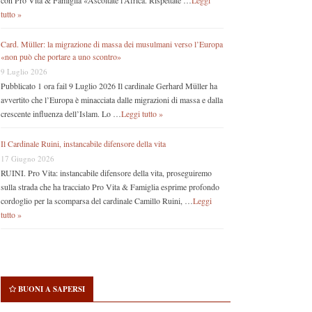
con Pro Vita & Famiglia «Ascoltate l’Africa. Rispettate …
Leggi
tutto »
Card. Müller: la migrazione di massa dei musulmani verso l’Europa
«non può che portare a uno scontro»
9 Luglio 2026
Pubblicato 1 ora fail 9 Luglio 2026 Il cardinale Gerhard Müller ha
avvertito che l’Europa è minacciata dalle migrazioni di massa e dalla
crescente influenza dell’Islam. Lo …
Leggi tutto »
Il Cardinale Ruini, instancabile difensore della vita
17 Giugno 2026
RUINI. Pro Vita: instancabile difensore della vita, proseguiremo
sulla strada che ha tracciato Pro Vita & Famiglia esprime profondo
cordoglio per la scomparsa del cardinale Camillo Ruini, …
Leggi
tutto »
BUONI A SAPERSI