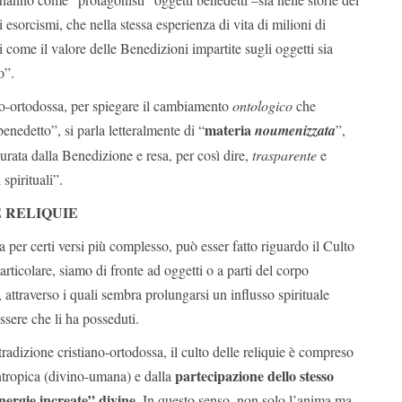
i esorcismi, che nella stessa esperienza di vita di milioni di
ri come il valore delle Benedizioni impartite sugli oggetti sia
o”.
ano-ortodossa, per spiegare il cambiamento
ontologico
che
materia
enedetto”, si parla letteralmente di “
noumenizzata
”,
gurata dalla Benedizione e resa, per così dire,
trasparente
e
 spirituali”.
 RELIQUIE
per certi versi più complesso, può esser fatto riguardo il Culto
articolare, siamo di fronte ad oggetti o a parti del corpo
 attraverso i quali sembra prolungarsi un influsso spirituale
ssere che li ha posseduti.
adizione cristiano-ortodossa, il culto delle reliquie è compreso
partecipazione dello stesso
eantropica (divino-umana) e dalla
nergie increate” divine
. In questo senso, non solo l’anima ma