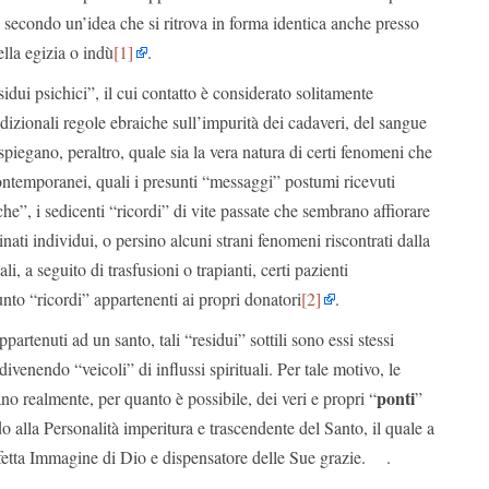
, secondo un’idea che si ritrova in forma identica anche presso
ella egizia o indù
[1]
.
sidui psichici”, il cui contatto è considerato solitamente
dizionali regole ebraiche sull’impurità dei cadaveri, del sangue
piegano, peraltro, quale sia la vera natura di certi fenomeni che
ontemporanei, quali i presunti “messaggi” postumi ricevuti
che”, i sedicenti “ricordi” di vite passate che sembrano affiorare
nati individui, o persino alcuni strani fenomeni riscontrati dalla
i, a seguito di trasfusioni o trapianti, certi pazienti
to “ricordi” appartenenti ai propri donatori
[2]
.
artenuti ad un santo, tali “residui” sottili sono essi stessi
, divenendo “veicoli” di influssi spirituali. Per tale motivo, le
ponti
ano realmente, per quanto è possibile, dei veri e propri “
”
alla Personalità imperitura e trascendente del Santo, il quale a
rfetta Immagine di Dio e dispensatore delle Sue grazie. .