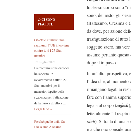
lo stesso corpo sono “div
sono, del resto, gli ste
CI SONO
(Battesimo, Cresima e 
PIACIUTI:
da dove, per azione dell
trasfigurazione di tutto 
Obiettivi climatici non
raggiunti: l’UE interviene
soggetto sacro, ma vere 
contro tutti i 27 Stati
assume pertanto questa c
membri.
dopo il trapasso.
19 Luglio 2026
La Commissione europea
In un’altra prospettiva, 
ha lanciato un
avvertimento a tutti i 27
l’idea che, al momento de
Stati membri per il
rimangano legati ai rest
mancato rispetto della
fare con l’anima superio
scadenza per l’attuazione
della nuova direttiva …
legata al corpo (
nefesh
)
Leggi tutto »
letteralmente “il respir
obòt
). Si tratta di una 
Perché quello della San
Pio X non è scisma
ma che può considerarsi 