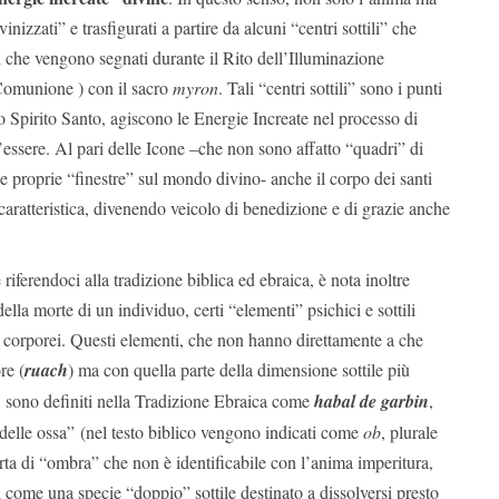
inizzati” e trasfigurati a partire da alcuni “centri sottili” che
ssi che vengono segnati durante il Rito dell’Illuminazione
Comunione ) con il sacro
myron
. Tali “centri sottili” sono i punti
o Spirito Santo, agiscono le Energie Increate nel processo di
l’essere. Al pari delle Icone –che non sono affatto “quadri” di
e proprie “finestre” sul mondo divino- anche il corpo dei santi
aratteristica, divenendo veicolo di benedizione e di grazie anche
e riferendoci alla tradizione biblica ed ebraica, è nota inoltre
lla morte di un individuo, certi “elementi” psichici e sottili
i corporei. Questi elementi, che non hanno direttamente a che
re (
ruach
) ma con quella parte della dimensione sottile più
, sono definiti nella Tradizione Ebraica come
habal de garbin
,
o delle ossa” (nel testo biblico vengono indicati come
ob
, plurale
sorta di “ombra” che non è identificabile con l’anima imperitura,
come una specie “doppio” sottile destinato a dissolversi presto