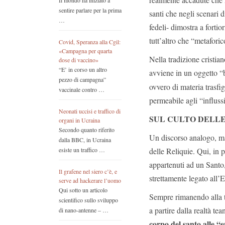
Il mondo ha iniziato a
sentire parlare per la prima
santi che negli scenari d
…
fedeli- dimostra a fortio
tutt’altro che “metaforic
Covid, Speranza alla Cgil:
«Campagna per quarta
Nella tradizione cristi
dose di vaccino»
“E’ in corso un altro
avviene in un oggetto “b
pezzo di campagna”
ovvero di materia trasfi
vaccinale contro …
permeabile agli “influssi
Neonati uccisi e traffico di
SUL CULTO DELLE
organi in Ucraina
Secondo quanto riferito
Un discorso analogo, ma 
dalla BBC, in Ucraina
delle Reliquie. Qui, in p
esiste un traffico …
appartenuti ad un Santo,
Il grafene nel siero c’è, e
strettamente legato all’E
serve ad hackerare l’uomo
Qui sotto un articolo
Sempre rimanendo alla tr
scientifico sullo sviluppo
a partire dalla realtà t
di nano-antenne – …
corpo del santo alle “e