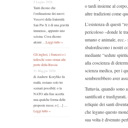
5 Luglio 2026
o tardi insieme al corpo
Tanti dicono che
altre tradizioni come qu
l’ordinazione dei nuovi
Vescovi della fraternità
L’esistenza di questi “re
San Pio X è di una gravità
immensa , appunto uno
pericoloso –donde le tra
scisma. Cosa dicono
umano e animale, ecc.- s
alcuni …
Leggi tutto »
sbalordiscono i nostri c
mediante “sedute spiriti
Gli inglesi, i francesi e i
tedeschi sono ormai alle
alla coscienza di determi
porte della Russia
scienza medica, per i qual
31 Maggio 2026
di Andrew Korybko In
sembrerebbero aver assun
realtà, restano solo tre
Tuttavia, quando sono app
scenari possibili: o la
NATO alla fine accetta
santificati e trasfigurati
una qualche forma delle
reliquie dei santi divent
proposte russe; o […] …
Leggi tutto »
che legano questo mondo 
sua volta è divenuto pe