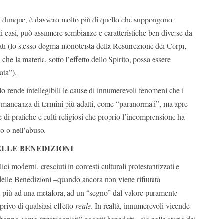
, dunque, è davvero molto più di quello che suppongono i
i casi, può assumere sembianze e caratteristiche ben diverse da
ati (lo stesso dogma monoteista della Resurrezione dei Corpi,
he la materia, sotto l’effetto dello Spirito, possa essere
ata”).
lo rende intellegibili le cause di innumerevoli fenomeni che i
 mancanza di termini più adatti, come “paranormali”, ma apre
di pratiche e culti religiosi che proprio l’incomprensione ha
zo o nell’abuso.
LLE BENEDIZIONI
lici moderni, cresciuti in contesti culturali protestantizzati e
a delle Benedizioni –quando ancora non viene rifiutata
al più ad una metafora, ad un “segno” dal valore puramente
privo di qualsiasi effetto
reale
. In realtà, innumerevoli vicende
anno come “protagonisti” oggetti benedetti –sia nelle storie dei