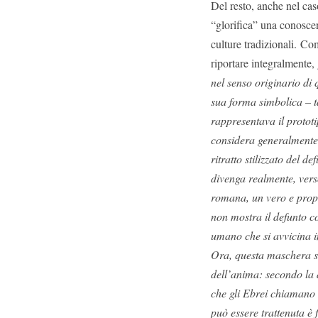
Del resto, anche nel cas
“glorifica” una conoscen
culture tradizionali. C
riportare integralmente,
nel senso originario di
sua forma simbolica – t
rappresentava il prototip
considera generalmente
ritratto stilizzato del 
divenga realmente, verso
romana, un vero e propr
non mostra il defunto c
umano che si avvicina i
Ora, questa maschera s
dell’anima: secondo la d
che gli Ebrei chiamano i
può essere trattenuta è