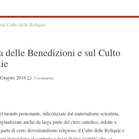
 sul Culto delle Reliquie
S
a delle Benedizioni e sul Culto
S
uie
 Giugno 2016
3 commenti
el mondo protestante, ridicolizzate dal materialismo scientista,
inalizzate anche da larga parte del clero cattolico, ridotte a
 parte di certo devozionalismo religioso, il Culto delle Reliquie e
oni rispondono al contrario a leggi di tipo “sottile” che, se