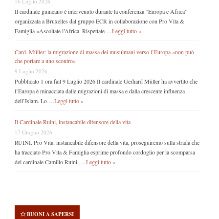
16 Luglio 2026
Il cardinale guineano è intervenuto durante la conferenza “Europa e Africa”
organizzata a Bruxelles dal gruppo ECR in collaborazione con Pro Vita &
Famiglia «Ascoltate l’Africa. Rispettate …
Leggi tutto »
Card. Müller: la migrazione di massa dei musulmani verso l’Europa «non può
che portare a uno scontro»
9 Luglio 2026
Pubblicato 1 ora fail 9 Luglio 2026 Il cardinale Gerhard Müller ha avvertito che
l’Europa è minacciata dalle migrazioni di massa e dalla crescente influenza
dell’Islam. Lo …
Leggi tutto »
Il Cardinale Ruini, instancabile difensore della vita
17 Giugno 2026
RUINI. Pro Vita: instancabile difensore della vita, proseguiremo sulla strada che
ha tracciato Pro Vita & Famiglia esprime profondo cordoglio per la scomparsa
del cardinale Camillo Ruini, …
Leggi tutto »
BUONI A SAPERSI