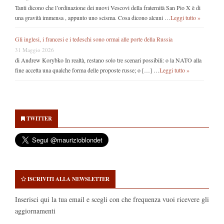
Tanti dicono che l’ordinazione dei nuovi Vescovi della fraternità San Pio X è di
una gravità immensa , appunto uno scisma. Cosa dicono alcuni …
Leggi tutto »
Gli inglesi, i francesi e i tedeschi sono ormai alle porte della Russia
31 Maggio 2026
di Andrew Korybko In realtà, restano solo tre scenari possibili: o la NATO alla
fine accetta una qualche forma delle proposte russe; o […] …
Leggi tutto »
Secondary
Sidebar
TWITTER
ISCRIVITI ALLA NEWSLETTER
Inserisci qui la tua email e scegli con che frequenza vuoi ricevere gli
aggiornamenti