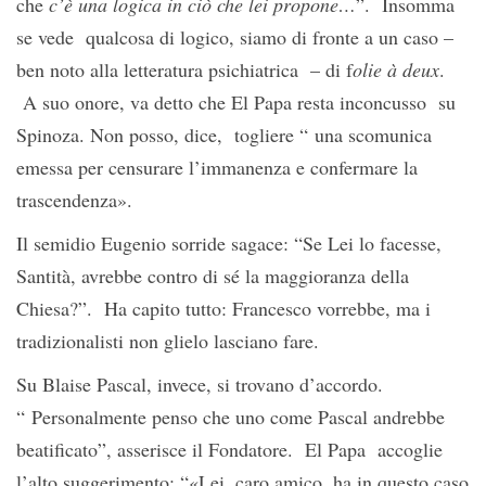
che
c’è una logica in ciò che lei propone…
”. Insomma
se vede qualcosa di logico, siamo di fronte a un caso –
ben noto alla letteratura psichiatrica – di f
olie à deux
.
A suo onore, va detto che El Papa resta inconcusso su
Spinoza. Non posso, dice, togliere “ una scomunica
emessa per censurare l’immanenza e confermare la
trascendenza».
Il semidio Eugenio sorride sagace: “Se Lei lo facesse,
Santità, avrebbe contro di sé la maggioranza della
Chiesa?”. Ha capito tutto: Francesco vorrebbe, ma i
tradizionalisti non glielo lasciano fare.
Su Blaise Pascal, invece, si trovano d’accordo.
“ Personalmente penso che uno come Pascal andrebbe
beatificato”, asserisce il Fondatore. El Papa accoglie
l’alto suggerimento: “«Lei, caro amico, ha in questo caso