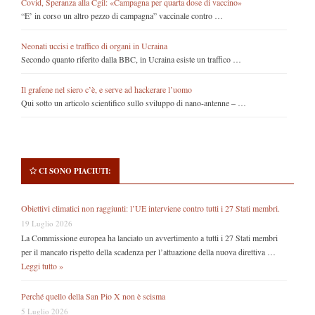
Covid, Speranza alla Cgil: «Campagna per quarta dose di vaccino»
“E’ in corso un altro pezzo di campagna” vaccinale contro …
Neonati uccisi e traffico di organi in Ucraina
Secondo quanto riferito dalla BBC, in Ucraina esiste un traffico …
Il grafene nel siero c’è, e serve ad hackerare l’uomo
Qui sotto un articolo scientifico sullo sviluppo di nano-antenne – …
CI SONO PIACIUTI:
Obiettivi climatici non raggiunti: l’UE interviene contro tutti i 27 Stati membri.
19 Luglio 2026
La Commissione europea ha lanciato un avvertimento a tutti i 27 Stati membri
per il mancato rispetto della scadenza per l’attuazione della nuova direttiva …
Leggi tutto »
Perché quello della San Pio X non è scisma
5 Luglio 2026