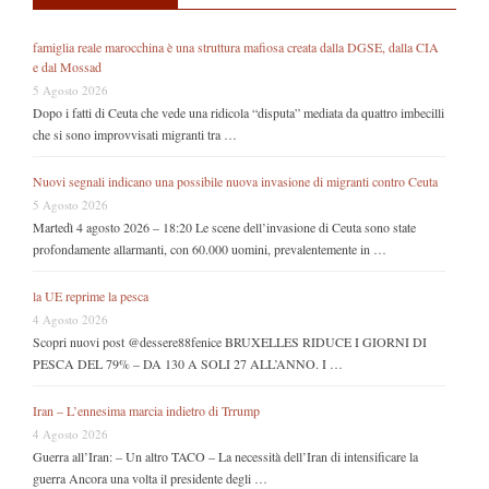
famiglia reale marocchina è una struttura mafiosa creata dalla DGSE, dalla CIA
e dal Mossad
5 Agosto 2026
Dopo i fatti di Ceuta che vede una ridicola “disputa” mediata da quattro imbecilli
che si sono improvvisati migranti tra …
Nuovi segnali indicano una possibile nuova invasione di migranti contro Ceuta
5 Agosto 2026
Martedì 4 agosto 2026 – 18:20 Le scene dell’invasione di Ceuta sono state
profondamente allarmanti, con 60.000 uomini, prevalentemente in …
la UE reprime la pesca
4 Agosto 2026
Scopri nuovi post @dessere88fenice BRUXELLES RIDUCE I GIORNI DI
PESCA DEL 79% – DA 130 A SOLI 27 ALL’ANNO. I …
Iran – L’ennesima marcia indietro di Trrump
4 Agosto 2026
Guerra all’Iran: – Un altro TACO – La necessità dell’Iran di intensificare la
guerra Ancora una volta il presidente degli …