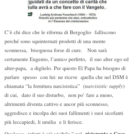
C’è chi dice che le riforma di Bergoglio falliscono
perché sono squinternati prodotti di una mente
sconnessa, bisognosa forse di cure. Non sarà
certamente Eugenio, l’amico perfetto, il suo alter ego ed
alter-papa, a diglielo. Per questo El Papa ha bisogno di
parlare spesso con lui: ne riceve quella che nel DSM è
chiamata “la fornitura narcisistica” (
narcisistic supply
)
di cui, dato il suo disturbo, non po’ fare a meno,
altrimenti diventa cattivo e ancor più sconnesso,
aggredisce e incolpa dei suoi fallimenti i suoi sicofanti
più leccapiedi, li umilia e li ferisce.
ristorante a Casa
Qualcosa infatti è già visibile ” nel