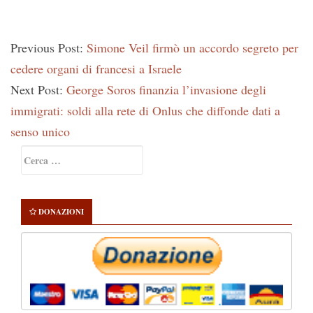
Previous Post:
Simone Veil firmò un accordo segreto per
cedere organi di francesi a Israele
Next Post:
George Soros finanzia l’invasione degli
immigrati: soldi alla rete di Onlus che diffonde dati a
senso unico
Primary
Ricerca
Sidebar
per:
DONAZIONI