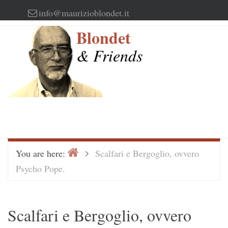
Skip
info@maurizioblondet.it
to
Blondet
content
& Friends
Home
>
You are here:
Scalfari e Bergoglio, ovvero
Psycho Pope.
Scalfari e Bergoglio, ovvero