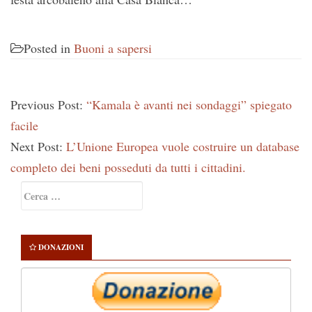
Posted in
Buoni a sapersi
Previous Post:
“Kamala è avanti nei sondaggi” spiegato
facile
Next Post:
L’Unione Europea vuole costruire un database
completo dei beni posseduti da tutti i cittadini.
Primary
Ricerca
Sidebar
per:
DONAZIONI