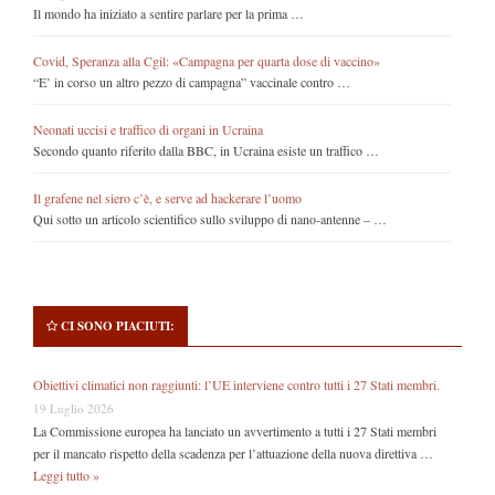
Il mondo ha iniziato a sentire parlare per la prima …
Covid, Speranza alla Cgil: «Campagna per quarta dose di vaccino»
“E’ in corso un altro pezzo di campagna” vaccinale contro …
Neonati uccisi e traffico di organi in Ucraina
Secondo quanto riferito dalla BBC, in Ucraina esiste un traffico …
Il grafene nel siero c’è, e serve ad hackerare l’uomo
Qui sotto un articolo scientifico sullo sviluppo di nano-antenne – …
CI SONO PIACIUTI:
Obiettivi climatici non raggiunti: l’UE interviene contro tutti i 27 Stati membri.
19 Luglio 2026
La Commissione europea ha lanciato un avvertimento a tutti i 27 Stati membri
per il mancato rispetto della scadenza per l’attuazione della nuova direttiva …
Leggi tutto »