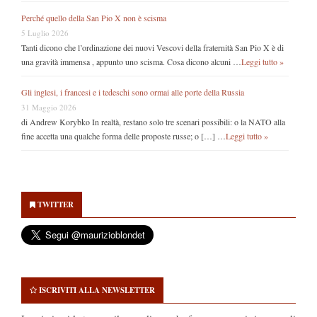
Perché quello della San Pio X non è scisma
5 Luglio 2026
Tanti dicono che l’ordinazione dei nuovi Vescovi della fraternità San Pio X è di
una gravità immensa , appunto uno scisma. Cosa dicono alcuni …
Leggi tutto »
Gli inglesi, i francesi e i tedeschi sono ormai alle porte della Russia
31 Maggio 2026
di Andrew Korybko In realtà, restano solo tre scenari possibili: o la NATO alla
fine accetta una qualche forma delle proposte russe; o […] …
Leggi tutto »
Secondary
Sidebar
TWITTER
ISCRIVITI ALLA NEWSLETTER