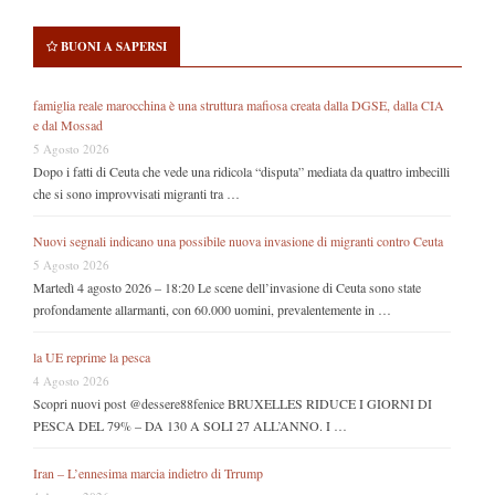
BUONI A SAPERSI
famiglia reale marocchina è una struttura mafiosa creata dalla DGSE, dalla CIA
e dal Mossad
5 Agosto 2026
Dopo i fatti di Ceuta che vede una ridicola “disputa” mediata da quattro imbecilli
che si sono improvvisati migranti tra …
Nuovi segnali indicano una possibile nuova invasione di migranti contro Ceuta
5 Agosto 2026
Martedì 4 agosto 2026 – 18:20 Le scene dell’invasione di Ceuta sono state
profondamente allarmanti, con 60.000 uomini, prevalentemente in …
la UE reprime la pesca
4 Agosto 2026
Scopri nuovi post @dessere88fenice BRUXELLES RIDUCE I GIORNI DI
PESCA DEL 79% – DA 130 A SOLI 27 ALL’ANNO. I …
Iran – L’ennesima marcia indietro di Trrump