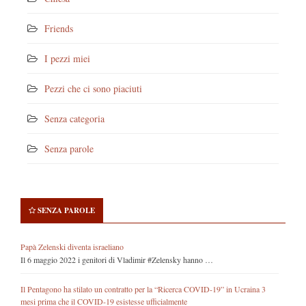
Friends
I pezzi miei
Pezzi che ci sono piaciuti
Senza categoria
Senza parole
SENZA PAROLE
Papà Zelenski diventa israeliano
Il 6 maggio 2022 i genitori di Vladimir #Zelensky hanno …
Il Pentagono ha stilato un contratto per la “Ricerca COVID-19” in Ucraina 3
mesi prima che il COVID-19 esistesse ufficialmente