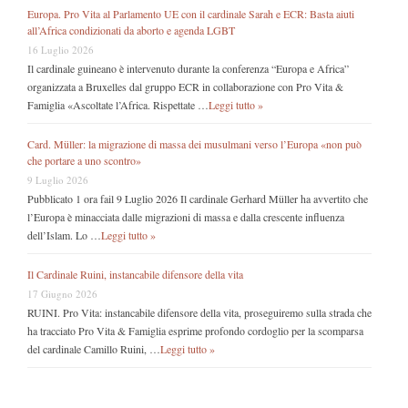
Europa. Pro Vita al Parlamento UE con il cardinale Sarah e ECR: Basta aiuti
all’Africa condizionati da aborto e agenda LGBT
16 Luglio 2026
Il cardinale guineano è intervenuto durante la conferenza “Europa e Africa”
organizzata a Bruxelles dal gruppo ECR in collaborazione con Pro Vita &
Famiglia «Ascoltate l’Africa. Rispettate …
Leggi tutto »
Card. Müller: la migrazione di massa dei musulmani verso l’Europa «non può
che portare a uno scontro»
9 Luglio 2026
Pubblicato 1 ora fail 9 Luglio 2026 Il cardinale Gerhard Müller ha avvertito che
l’Europa è minacciata dalle migrazioni di massa e dalla crescente influenza
dell’Islam. Lo …
Leggi tutto »
Il Cardinale Ruini, instancabile difensore della vita
17 Giugno 2026
RUINI. Pro Vita: instancabile difensore della vita, proseguiremo sulla strada che
ha tracciato Pro Vita & Famiglia esprime profondo cordoglio per la scomparsa
del cardinale Camillo Ruini, …
Leggi tutto »