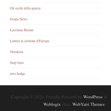
Gli occhi della guerra
Gospa News
Lacrimae Rerum
Lettera ai cristiani d'Europa
Ortodossi
Stop €uro
zero hedge
Copyright © 2026. Proudly Powered by
WordPress
&
Weblogix
(feat.
WebYatri Themes
).