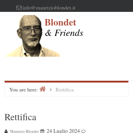
Skip
info@maurizioblondet.it
to
Blondet
content
& Friends
Home
>
You are here:
Rettifica
Rettifica
24 Luglio 2024
Maurizio Blondet