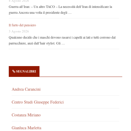
4 Agosto 2026
Guerra all’Iran: – Un altro TACO – La necessità dell’Iran di intensificare la
guerra Ancora una volta il presidente degli …
Il furto del pensiero
3 Agosto 2026
Qualcuno decide che i maschi devono rasarsi i capelli ai lati e tutti corrono dal
parrucchiere, anzi dall’hair stylist. Gli …
SEGNALIBRI
Andrea Carancini
Centro Studi Giuseppe Federici
Costanza Miriano
Gianluca Marletta