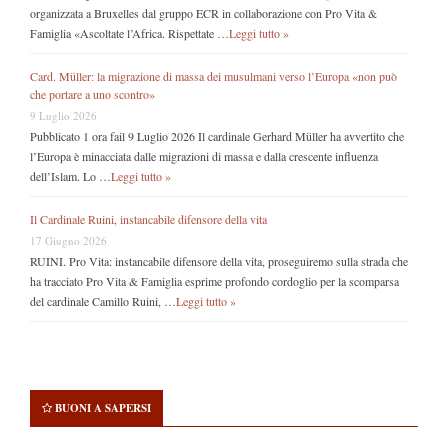
organizzata a Bruxelles dal gruppo ECR in collaborazione con Pro Vita &
Famiglia «Ascoltate l’Africa. Rispettate …
Leggi tutto »
Card. Müller: la migrazione di massa dei musulmani verso l’Europa «non può
che portare a uno scontro»
9 Luglio 2026
Pubblicato 1 ora fail 9 Luglio 2026 Il cardinale Gerhard Müller ha avvertito che
l’Europa è minacciata dalle migrazioni di massa e dalla crescente influenza
dell’Islam. Lo …
Leggi tutto »
Il Cardinale Ruini, instancabile difensore della vita
17 Giugno 2026
RUINI. Pro Vita: instancabile difensore della vita, proseguiremo sulla strada che
ha tracciato Pro Vita & Famiglia esprime profondo cordoglio per la scomparsa
del cardinale Camillo Ruini, …
Leggi tutto »
BUONI A SAPERSI