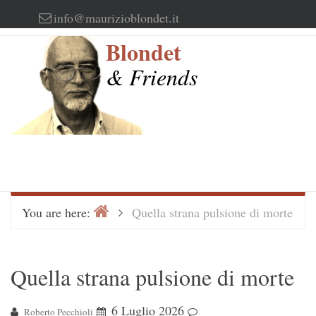
Skip
info@maurizioblondet.it
to
Blondet
content
& Friends
Home
>
You are here:
Quella strana pulsione di morte
Quella strana pulsione di morte
6 Luglio 2026
Roberto Pecchioli