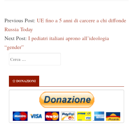
Previous Post:
UE fino a 5 anni di carcere a chi diffonde
Russia Today
Next Post:
I pediatri italiani aprono all’ideologia
“gender”
Primary
Ricerca
Sidebar
per:
DONAZIONI