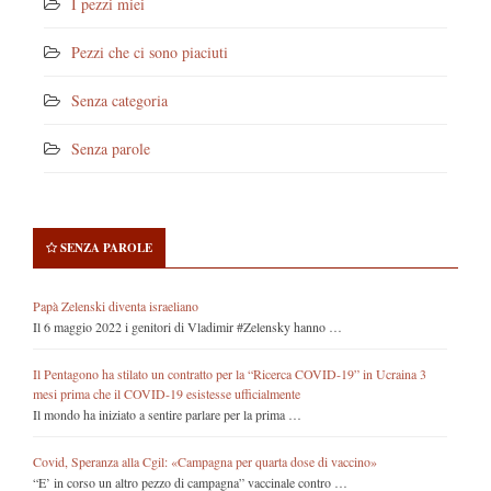
I pezzi miei
Pezzi che ci sono piaciuti
Senza categoria
Senza parole
SENZA PAROLE
Papà Zelenski diventa israeliano
Il 6 maggio 2022 i genitori di Vladimir #Zelensky hanno …
Il Pentagono ha stilato un contratto per la “Ricerca COVID-19” in Ucraina 3
mesi prima che il COVID-19 esistesse ufficialmente
Il mondo ha iniziato a sentire parlare per la prima …
Covid, Speranza alla Cgil: «Campagna per quarta dose di vaccino»
“E’ in corso un altro pezzo di campagna” vaccinale contro …