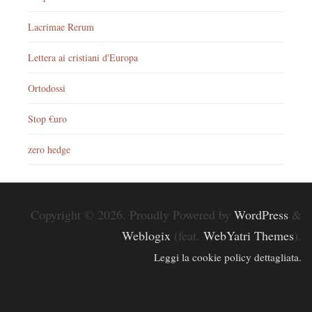
Lacrimae Rerum
Lettera ai cristiani d'Europa
Ortodossi
Stop €uro
zero hedge
Copyright © 2026. Proudly Powered by
WordPress
&
Weblogix
(feat.
WebYatri Themes
).
Leggi la cookie policy dettagliata.