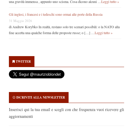
una gravità immensa , appunto uno scisma. Cosa dicono alcuni …
Leggi tutto »
Gli inglesi, i francesi e i tedeschi sono ormai alle porte della Russia
31 Maggio 2026
di Andrew Korybko In realtà, restano solo tre scenari possibili: o la NATO alla
fine accetta una qualche forma delle proposte russe; o […] …
Leggi tutto »
Secondary
Sidebar
TWITTER
ISCRIVITI ALLA NEWSLETTER
Inserisci qui la tua email e scegli con che frequenza vuoi ricevere gli
aggiornamenti