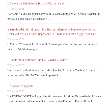
L’impotanza dell’alleanza Turchia-Pakistan-saudi
8 Agosto 2026
: l’Arabia Saudita ha appena stretto un’alleanza di tipo NATO con il Pakistan, in
base alla quale “qualsiasi attacco a …
a narrativa del ritiro si intensifica: Bessent afferma che il nuovo accordo Iran-
Oman e il cessate il fuoco riapriranno lo Stretto di Hormuz “oggi o domani”
7 Agosto 2026
L Foto di T Bessent: Lo Stretto di Hormuz potrebbe riaprire con un cessate il
fuoco di 30-60 giorni già …
E’ contro Sion l’alleanza Turchia-Pakistan – Saudi?
7 Agosto 2026
Lo strano accordo di difesa tra Arabia Saudita, Pakistan e Turchia Un nuovo
accordo simile alla NATO tra tre importanti …
Un popolo di segaioli
7 Agosto 2026
LA PORNODESTRA Leggo che al convegno di Azione Universitaria di Latina
i giovani meloniani hanno invitato come ospite d’onore….Rocco Siffredi. …