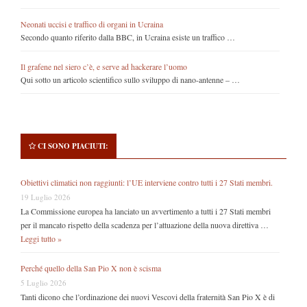
Neonati uccisi e traffico di organi in Ucraina
Secondo quanto riferito dalla BBC, in Ucraina esiste un traffico …
Il grafene nel siero c’è, e serve ad hackerare l’uomo
Qui sotto un articolo scientifico sullo sviluppo di nano-antenne – …
CI SONO PIACIUTI:
Obiettivi climatici non raggiunti: l’UE interviene contro tutti i 27 Stati membri.
19 Luglio 2026
La Commissione europea ha lanciato un avvertimento a tutti i 27 Stati membri
per il mancato rispetto della scadenza per l’attuazione della nuova direttiva …
Leggi tutto »
Perché quello della San Pio X non è scisma
5 Luglio 2026
Tanti dicono che l’ordinazione dei nuovi Vescovi della fraternità San Pio X è di