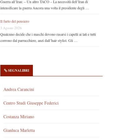
Guerra all’Iran: – Un altro TACO – La necessità dell’Iran di
intensificare la guerra Ancora una volta il presidente degli …
Il furto del pensiero
3 Agosto 2026
Qualcuno decide che i maschi devono rasarsi i capelli ai lati e tutti
corrono dal parrucchiere, anzi dall’hair stylist. Gli …
SEGNALIBRI
Andrea Carancini
Centro Studi Giuseppe Federici
Costanza Miriano
Gianluca Marletta