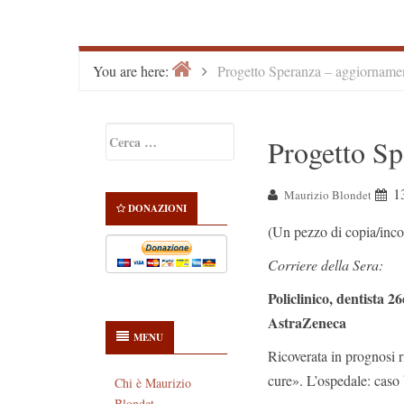
Home
>
You are here:
Progetto Speranza – aggiorname
Primary
Ricerca
Progetto Sp
Sidebar
per:
1
Maurizio Blondet
DONAZIONI
(Un pezzo di copia/inco
Corriere della Sera:
Policlinico, dentista 
AstraZeneca
MENU
Ricoverata in prognosi r
cure». L’ospedale: caso 
Chi è Maurizio
Blondet