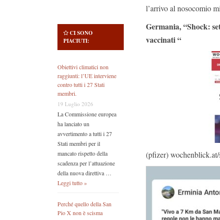
l’arrivo al nosocomio mi
Germania, “Shock: set
CI SONO
vaccinati “
PIACIUTI:
Obiettivi climatici non
raggiunti: l’UE interviene
contro tutti i 27 Stati
membri.
19 Luglio 2026
La Commissione europea
ha lanciato un
avvertimento a tutti i 27
Stati membri per il
(pfizer) wochenblick.a
mancato rispetto della
scadenza per l’attuazione
della nuova direttiva …
Leggi tutto »
Perché quello della San
Pio X non è scisma