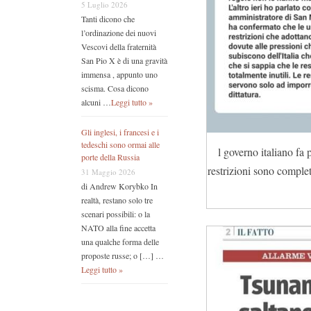
5 Luglio 2026
Tanti dicono che
l’ordinazione dei nuovi
Vescovi della fraternità
San Pio X è di una gravità
immensa , appunto uno
scisma. Cosa dicono
alcuni …
Leggi tutto »
Gli inglesi, i francesi e i
tedeschi sono ormai alle
l governo italiano fa
porte della Russia
restrizioni sono comple
31 Maggio 2026
di Andrew Korybko In
realtà, restano solo tre
scenari possibili: o la
NATO alla fine accetta
una qualche forma delle
proposte russe; o […] …
Leggi tutto »