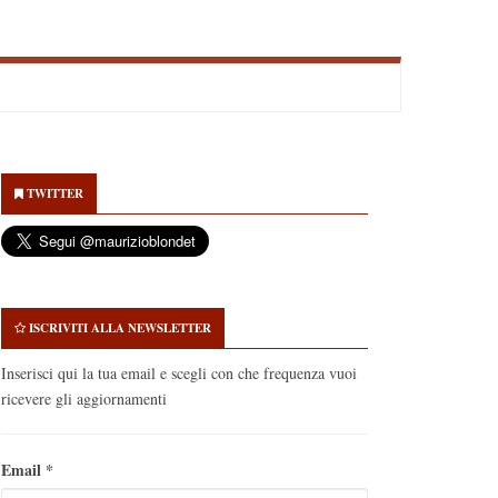
econdary
idebar
TWITTER
ISCRIVITI ALLA NEWSLETTER
Inserisci qui la tua email e scegli con che frequenza vuoi
ricevere gli aggiornamenti
Email
*