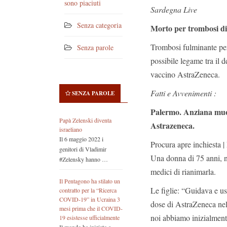
sono piaciuti
Sardegna Live
Senza categoria
Morto per trombosi di
Trombosi fulminante per
Senza parole
possibile legame tra il 
vaccino AstraZeneca.
Fatti e Avvenimenti :
SENZA PAROLE
Palermo. Anziana muor
Papà Zelenski diventa
Astrazeneca.
israeliano
Il 6 maggio 2022 i
Procura apre inchiesta 
genitori di Vladimir
Una donna di 75 anni, ne
#Zelensky hanno …
medici di rianimarla.
Il Pentagono ha stilato un
Le figlie: “Guidava e usc
contratto per la “Ricerca
COVID-19” in Ucraina 3
dose di AstraZeneca nell
mesi prima che il COVID-
noi abbiamo inizialmente 
19 esistesse ufficialmente