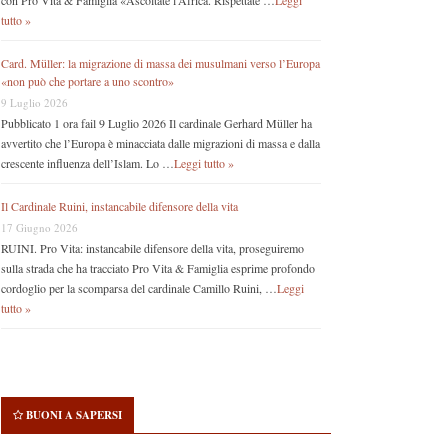
con Pro Vita & Famiglia «Ascoltate l’Africa. Rispettate …
Leggi
tutto »
Card. Müller: la migrazione di massa dei musulmani verso l’Europa
«non può che portare a uno scontro»
9 Luglio 2026
Pubblicato 1 ora fail 9 Luglio 2026 Il cardinale Gerhard Müller ha
avvertito che l’Europa è minacciata dalle migrazioni di massa e dalla
crescente influenza dell’Islam. Lo …
Leggi tutto »
Il Cardinale Ruini, instancabile difensore della vita
17 Giugno 2026
RUINI. Pro Vita: instancabile difensore della vita, proseguiremo
sulla strada che ha tracciato Pro Vita & Famiglia esprime profondo
cordoglio per la scomparsa del cardinale Camillo Ruini, …
Leggi
tutto »
BUONI A SAPERSI