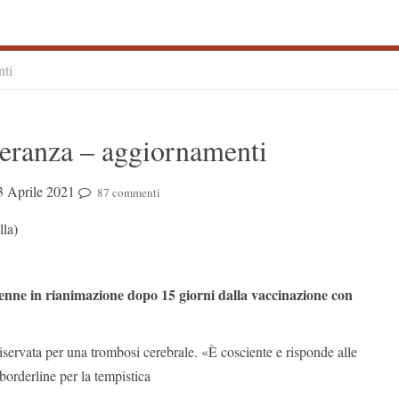
nti
S
eranza – aggiornamenti
S
3 Aprile 2021
87 commenti
lla)
26enne in rianimazione dopo 15 giorni dalla vaccinazione con
iservata per una trombosi cerebrale. «È cosciente e risponde alle
borderline per la tempistica