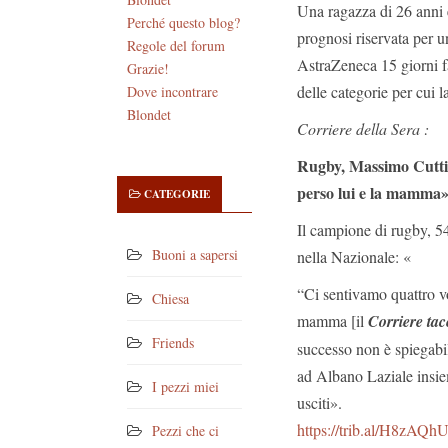
Una ragazza di 26 anni è
Perché questo blog?
prognosi riservata per u
Regole del forum
AstraZeneca 15 giorni f
Grazie!
delle categorie per cui 
Dove incontrare
Blondet
Corriere della Sera :
Rugby, Massimo Cuttitt
perso lui e la mamma
CATEGORIE
Il campione di rugby, 54 
Buoni a sapersi
nella Nazionale: «
“Ci sentivamo quattro vol
Chiesa
mamma [il
Corriere tac
Friends
successo non è spiegabi
ad Albano Laziale insiem
I pezzi miei
usciti».
https://trib.al/H8zAQh
Pezzi che ci