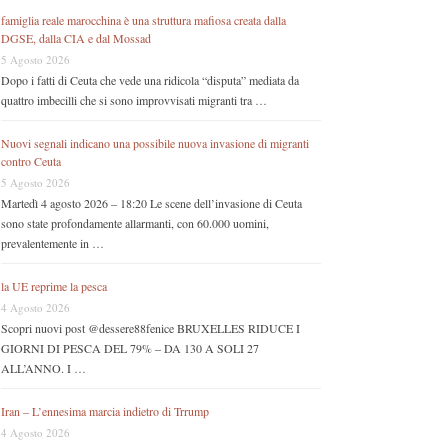
famiglia reale marocchina è una struttura mafiosa creata dalla
DGSE, dalla CIA e dal Mossad
5 Agosto 2026
Dopo i fatti di Ceuta che vede una ridicola “disputa” mediata da
quattro imbecilli che si sono improvvisati migranti tra …
Nuovi segnali indicano una possibile nuova invasione di migranti
contro Ceuta
5 Agosto 2026
Martedì 4 agosto 2026 – 18:20 Le scene dell’invasione di Ceuta
sono state profondamente allarmanti, con 60.000 uomini,
prevalentemente in …
la UE reprime la pesca
4 Agosto 2026
Scopri nuovi post @dessere88fenice BRUXELLES RIDUCE I
GIORNI DI PESCA DEL 79% – DA 130 A SOLI 27
ALL’ANNO. I …
Iran – L’ennesima marcia indietro di Trrump
4 Agosto 2026