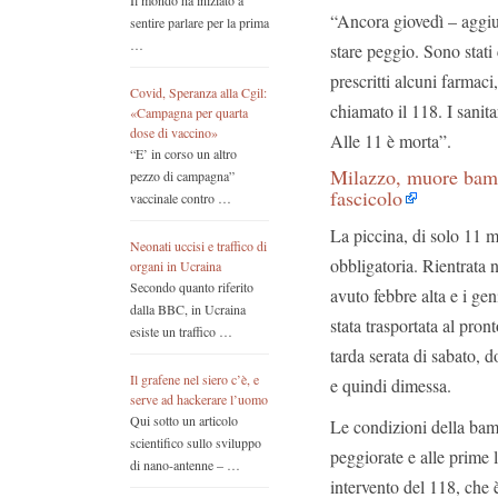
Il mondo ha iniziato a
“Ancora giovedì – aggiun
sentire parlare per la prima
…
stare peggio. Sono stati 
prescritti alcuni farma
Covid, Speranza alla Cgil:
chiamato il 118. I sanita
«Campagna per quarta
dose di vaccino»
Alle 11 è morta”.
“E’ in corso un altro
Milazzo, muore bamb
pezzo di campagna”
fascicolo
vaccinale contro …
La piccina, di solo 11 m
Neonati uccisi e traffico di
obbligatoria. Rientrata 
organi in Ucraina
Secondo quanto riferito
avuto febbre alta e i gen
dalla BBC, in Ucraina
stata trasportata al pro
esiste un traffico …
tarda serata di sabato, do
Il grafene nel siero c’è, e
e quindi dimessa.
serve ad hackerare l’uomo
Qui sotto un articolo
Le condizioni della bam
scientifico sullo sviluppo
peggiorate e alle prime 
di nano-antenne – …
intervento del 118, che