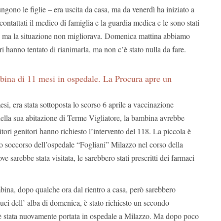
gono le figlie – era uscita da casa, ma da venerdì ha iniziato a
contattati il medico di famiglia e la guardia medica e le sono stati
ci, ma la situazione non migliorava. Domenica mattina abbiamo
ri hanno tentato di rianimarla, ma non c’è stato nulla da fare.
ina di 11 mesi in ospedale. La Procura apre un
esi, era stata sottoposta lo scorso 6 aprile a vaccinazione
nella sua abitazione di Terme Vigliatore, la bambina avrebbe
itori genitori hanno richiesto l’intervento del 118. La piccola è
nto soccorso dell’ospedale “Fogliani” Milazzo nel corso della
ve sarebbe stata visitata, le sarebbero stati prescritti dei farmaci
bina, dopo qualche ora dal rientro a casa, però sarebbero
luci dell’ alba di domenica, è stato richiesto un secondo
 è stata nuovamente portata in ospedale a Milazzo. Ma dopo poco