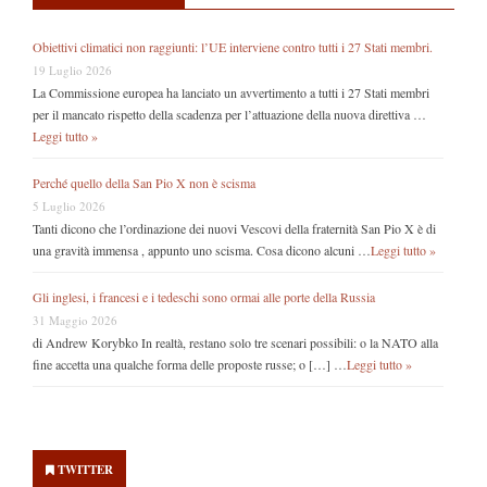
Obiettivi climatici non raggiunti: l’UE interviene contro tutti i 27 Stati membri.
19 Luglio 2026
La Commissione europea ha lanciato un avvertimento a tutti i 27 Stati membri
per il mancato rispetto della scadenza per l’attuazione della nuova direttiva …
Leggi tutto »
Perché quello della San Pio X non è scisma
5 Luglio 2026
Tanti dicono che l’ordinazione dei nuovi Vescovi della fraternità San Pio X è di
una gravità immensa , appunto uno scisma. Cosa dicono alcuni …
Leggi tutto »
Gli inglesi, i francesi e i tedeschi sono ormai alle porte della Russia
31 Maggio 2026
di Andrew Korybko In realtà, restano solo tre scenari possibili: o la NATO alla
fine accetta una qualche forma delle proposte russe; o […] …
Leggi tutto »
Secondary
Sidebar
TWITTER