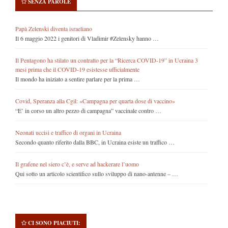
SENZA PAROLE
Papà Zelenski diventa israeliano
Il 6 maggio 2022 i genitori di Vladimir #Zelensky hanno …
Il Pentagono ha stilato un contratto per la “Ricerca COVID-19” in Ucraina 3
mesi prima che il COVID-19 esistesse ufficialmente
Il mondo ha iniziato a sentire parlare per la prima …
Covid, Speranza alla Cgil: «Campagna per quarta dose di vaccino»
“E’ in corso un altro pezzo di campagna” vaccinale contro …
Neonati uccisi e traffico di organi in Ucraina
Secondo quanto riferito dalla BBC, in Ucraina esiste un traffico …
Il grafene nel siero c’è, e serve ad hackerare l’uomo
Qui sotto un articolo scientifico sullo sviluppo di nano-antenne – …
CI SONO PIACIUTI: