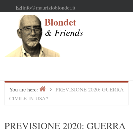
Skip
info@maurizioblondet.it
to
Blondet
content
& Friends
Home
>
You are here:
PREVISIONE 2020: GUERRA
CIVILE IN USA?
PREVISIONE 2020: GUERRA