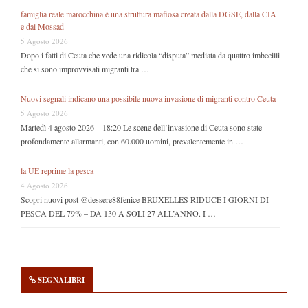
famiglia reale marocchina è una struttura mafiosa creata dalla DGSE, dalla CIA
e dal Mossad
5 Agosto 2026
Dopo i fatti di Ceuta che vede una ridicola “disputa” mediata da quattro imbecilli
che si sono improvvisati migranti tra …
Nuovi segnali indicano una possibile nuova invasione di migranti contro Ceuta
5 Agosto 2026
Martedì 4 agosto 2026 – 18:20 Le scene dell’invasione di Ceuta sono state
profondamente allarmanti, con 60.000 uomini, prevalentemente in …
la UE reprime la pesca
4 Agosto 2026
Scopri nuovi post @dessere88fenice BRUXELLES RIDUCE I GIORNI DI
PESCA DEL 79% – DA 130 A SOLI 27 ALL’ANNO. I …
SEGNALIBRI