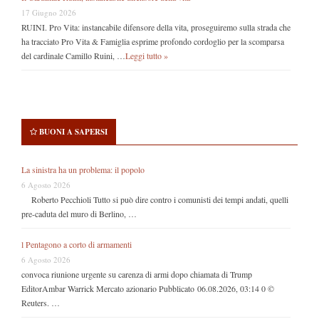
17 Giugno 2026
RUINI. Pro Vita: instancabile difensore della vita, proseguiremo sulla strada che
ha tracciato Pro Vita & Famiglia esprime profondo cordoglio per la scomparsa
del cardinale Camillo Ruini, …
Leggi tutto »
BUONI A SAPERSI
La sinistra ha un problema: il popolo
6 Agosto 2026
Roberto Pecchioli Tutto si può dire contro i comunisti dei tempi andati, quelli
pre-caduta del muro di Berlino, …
l Pentagono a corto di armamenti
6 Agosto 2026
convoca riunione urgente su carenza di armi dopo chiamata di Trump
EditorAmbar Warrick Mercato azionario Pubblicato 06.08.2026, 03:14 0 ©
Reuters. …