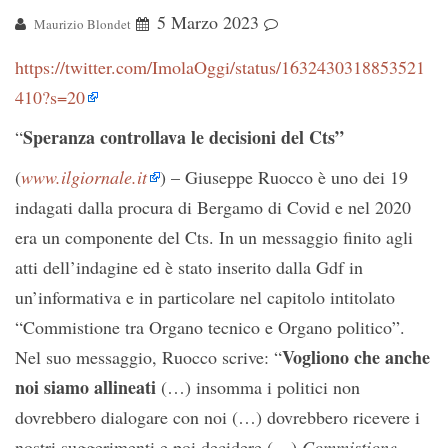
5 Marzo 2023
Maurizio Blondet
https://twitter.com/ImolaOggi/status/1632430318853521
410?s=20
Speranza controllava le decisioni del Cts”
“
(
www.ilgiornale.it
) – Giuseppe Ruocco è uno dei 19
indagati dalla procura di Bergamo di Covid e nel 2020
era un componente del Cts. In un messaggio finito agli
atti dell’indagine ed è stato inserito dalla Gdf in
un’informativa e in particolare nel capitolo intitolato
“Commistione tra Organo tecnico e Organo politico”.
Vogliono che anche
Nel suo messaggio, Ruocco scrive: “
noi siamo allineati
(…) insomma i politici non
dovrebbero dialogare con noi (…) dovrebbero ricevere i
nostri suggerimenti e poi decidere (…)
Commistione