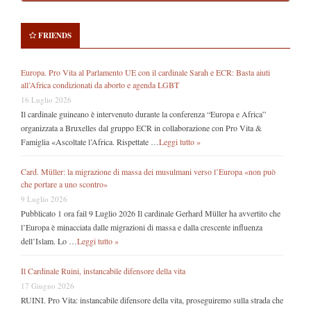
FRIENDS
Europa. Pro Vita al Parlamento UE con il cardinale Sarah e ECR: Basta aiuti
all’Africa condizionati da aborto e agenda LGBT
16 Luglio 2026
Il cardinale guineano è intervenuto durante la conferenza “Europa e Africa”
organizzata a Bruxelles dal gruppo ECR in collaborazione con Pro Vita &
Famiglia «Ascoltate l’Africa. Rispettate …
Leggi tutto »
Card. Müller: la migrazione di massa dei musulmani verso l’Europa «non può
che portare a uno scontro»
9 Luglio 2026
Pubblicato 1 ora fail 9 Luglio 2026 Il cardinale Gerhard Müller ha avvertito che
l’Europa è minacciata dalle migrazioni di massa e dalla crescente influenza
dell’Islam. Lo …
Leggi tutto »
Il Cardinale Ruini, instancabile difensore della vita
17 Giugno 2026
RUINI. Pro Vita: instancabile difensore della vita, proseguiremo sulla strada che