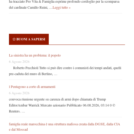
ha tracciato Pro Vita & Famiglia esprime profondo cordoglio per la scomparsa
del cardinale Camillo Ruini, …
Leggi tutto »
BUONI A SAPERSI
La sinistra ha un problema: il popolo
6 Agosto 2026
Roberto Pecchioli Tutto si può dire contro i comunisti dei tempi andati, quelli
pre-caduta del muro di Berlino, …
l Pentagono a corto di armamenti
6 Agosto 2026
convoca riunione urgente su carenza di armi dopo chiamata di Trump
EditorAmbar Warrick Mercato azionario Pubblicato 06.08.2026, 03:14 0 ©
Reuters. …
famiglia reale marocchina è una struttura mafiosa creata dalla DGSE, dalla CIA
e dal Mossad