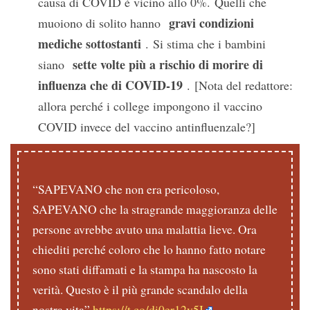
causa di COVID è vicino allo 0%. Quelli che
gravi condizioni
muoiono di solito hanno
mediche sottostanti
. Si stima che i bambini
sette volte più a rischio di morire di
siano
influenza che di COVID-19
. [Nota del redattore:
allora perché i college impongono il vaccino
COVID invece del vaccino antinfluenzale?]
“SAPEVANO che non era pericoloso,
SAPEVANO che la stragrande maggioranza delle
persone avrebbe avuto una malattia lieve. Ora
chiediti perché coloro che lo hanno fatto notare
sono stati diffamati e la stampa ha nascosto la
verità. Questo è il più grande scandalo della
nostra vita”
https://t.co/di0er12v5I