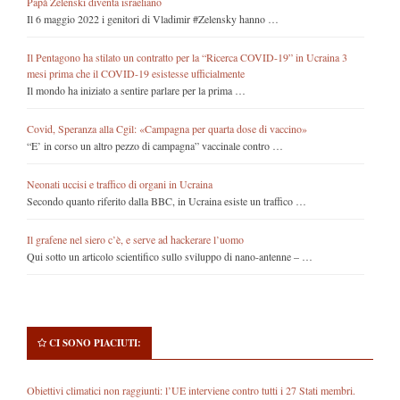
Papà Zelenski diventa israeliano
Il 6 maggio 2022 i genitori di Vladimir #Zelensky hanno …
Il Pentagono ha stilato un contratto per la “Ricerca COVID-19” in Ucraina 3
mesi prima che il COVID-19 esistesse ufficialmente
Il mondo ha iniziato a sentire parlare per la prima …
Covid, Speranza alla Cgil: «Campagna per quarta dose di vaccino»
“E’ in corso un altro pezzo di campagna” vaccinale contro …
Neonati uccisi e traffico di organi in Ucraina
Secondo quanto riferito dalla BBC, in Ucraina esiste un traffico …
Il grafene nel siero c’è, e serve ad hackerare l’uomo
Qui sotto un articolo scientifico sullo sviluppo di nano-antenne – …
CI SONO PIACIUTI:
Obiettivi climatici non raggiunti: l’UE interviene contro tutti i 27 Stati membri.