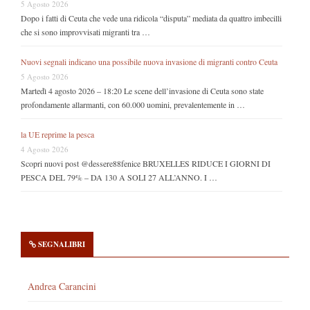
5 Agosto 2026
Dopo i fatti di Ceuta che vede una ridicola “disputa” mediata da quattro imbecilli
che si sono improvvisati migranti tra …
Nuovi segnali indicano una possibile nuova invasione di migranti contro Ceuta
5 Agosto 2026
Martedì 4 agosto 2026 – 18:20 Le scene dell’invasione di Ceuta sono state
profondamente allarmanti, con 60.000 uomini, prevalentemente in …
la UE reprime la pesca
4 Agosto 2026
Scopri nuovi post @dessere88fenice BRUXELLES RIDUCE I GIORNI DI
PESCA DEL 79% – DA 130 A SOLI 27 ALL’ANNO. I …
SEGNALIBRI
Andrea Carancini