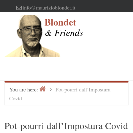
Skip
info@maurizioblondet.it
to
Blondet
content
& Friends
Home
>
You are here:
Pot-pourri dall’Impostura
Covid
Pot-pourri dall’Impostura Covid