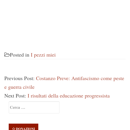
Posted in
I pezzi miei
Previous Post:
Costanzo Preve: Antifascismo come peste
e guerra civile
Next Post:
I risultati della educazione progressista
Primary
Ricerca
Sidebar
per:
DONAZIONI