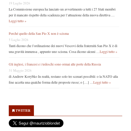
19 Luglio 2026
La Commissione europea ha lanciato un avvertimento a tutti i 27 Stati membri
per il mancato rispetto della scadenza per l’attuazione della nuova direttiva …
Leggi tutto »
Perché quello della San Pio X non è scisma
5 Luglio 2026
Tanti dicono che l’ordinazione dei nuovi Vescovi della fraternità San Pio X è di
una gravità immensa , appunto uno scisma. Cosa dicono alcuni …
Leggi tutto »
Gli inglesi, i francesi e i tedeschi sono ormai alle porte della Russia
31 Maggio 2026
di Andrew Korybko In realtà, restano solo tre scenari possibili: o la NATO alla
fine accetta una qualche forma delle proposte russe; o […] …
Leggi tutto »
Secondary
Sidebar
TWITTER