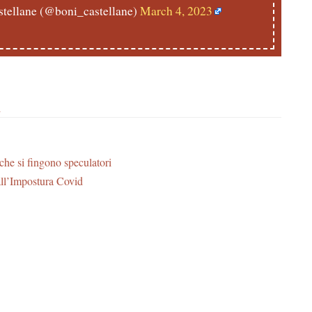
tellane (@boni_castellane)
March 4, 2023
i
 che si fingono speculatori
all’Impostura Covid