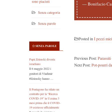
sono piaciuti
— Bonifacio Cas
Senza categoria
Senza parole
Posted in
I pezzi mie
SENZA PAROLE
Previous Post:
Parassiti
Papà Zelenski diventa
israeliano
Next Post:
Pot-pourri d
Il 6 maggio 2022 i
genitori di Vladimir
#Zelensky hanno …
Il Pentagono ha stilato un
contratto per la “Ricerca
COVID-19” in Ucraina 3
mesi prima che il COVID-
19 esistesse ufficialmente