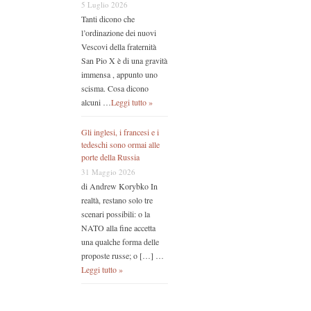
5 Luglio 2026
Tanti dicono che
l’ordinazione dei nuovi
Vescovi della fraternità
San Pio X è di una gravità
immensa , appunto uno
scisma. Cosa dicono
alcuni …
Leggi tutto »
Gli inglesi, i francesi e i
tedeschi sono ormai alle
porte della Russia
31 Maggio 2026
di Andrew Korybko In
realtà, restano solo tre
scenari possibili: o la
NATO alla fine accetta
una qualche forma delle
proposte russe; o […] …
Leggi tutto »