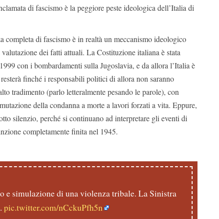
clamata di fascismo è la peggiore peste ideologica dell’Italia di
za completa di fascismo è in realtà un meccanismo ideologico
 valutazione dei fatti attuali. La Costituzione italiana è stata
 1999 con i bombardamenti sulla Jugoslavia, e da allora l’Italia è
resterà finché i responsabili politici di allora non saranno
lto tradimento (parlo letteralmente pesando le parole), con
utazione della condanna a morte a lavori forzati a vita. Eppure,
tto silenzio, perché si continuano ad interpretare gli eventi di
tinzione completamente finita nel 1945.
 e simulazione di una violenza tribale. La Sinistra
i.
pic.twitter.com/nCckuPfh5n