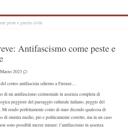
me peste e guerra civile
S
eve: Antifascismo come peste e
S
e
 Marzo 2023
 del corteo antifascista odierno a Firenze…
to di un antifascismo cerimoniale in assenza completa di
logica peggiore del paesaggio culturale italiano, peggio del
. Mi rendo perfettamente conto di stare dicendo qualcosa di
ano di sinistra medio, pio e politicamente corretto, ma in un caso
non sono possibili mezze misure: l’antifascismo in assenza