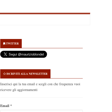
econdary
idebar
TWITTER
ISCRIVITI ALLA NEWSLETTER
Inserisci qui la tua email e scegli con che frequenza vuoi
ricevere gli aggiornamenti
Email
*