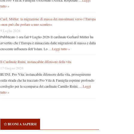
con Pro Vita & Famiglia «Ascoltate l’Africa. Rispettate …
Leggi
tutto »
Card. Müller: la migrazione di massa dei musulmani verso l’Europa
«non può che portare a uno scontro»
9 Luglio 2026
Pubblicato 1 ora fail 9 Luglio 2026 Il cardinale Gerhard Müller ha
avvertito che l’Europa è minacciata dalle migrazioni di massa e dalla
crescente influenza dell’Islam. Lo …
Leggi tutto »
Il Cardinale Ruini, instancabile difensore della vita
17 Giugno 2026
RUINI. Pro Vita: instancabile difensore della vita, proseguiremo
sulla strada che ha tracciato Pro Vita & Famiglia esprime profondo
cordoglio per la scomparsa del cardinale Camillo Ruini, …
Leggi
tutto »
BUONI A SAPERSI