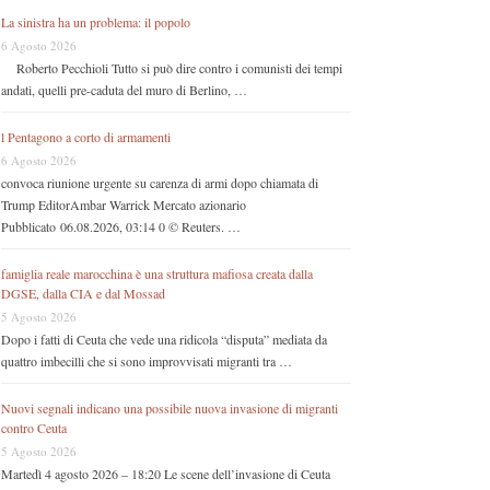
La sinistra ha un problema: il popolo
6 Agosto 2026
Roberto Pecchioli Tutto si può dire contro i comunisti dei tempi
andati, quelli pre-caduta del muro di Berlino, …
l Pentagono a corto di armamenti
6 Agosto 2026
convoca riunione urgente su carenza di armi dopo chiamata di
Trump EditorAmbar Warrick Mercato azionario
Pubblicato 06.08.2026, 03:14 0 © Reuters. …
famiglia reale marocchina è una struttura mafiosa creata dalla
DGSE, dalla CIA e dal Mossad
5 Agosto 2026
Dopo i fatti di Ceuta che vede una ridicola “disputa” mediata da
quattro imbecilli che si sono improvvisati migranti tra …
Nuovi segnali indicano una possibile nuova invasione di migranti
contro Ceuta
5 Agosto 2026
Martedì 4 agosto 2026 – 18:20 Le scene dell’invasione di Ceuta