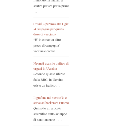
Il mondo ha iniziato a
sentire parlare per la prima
…
Covid, Speranza alla Cgil:
«Campagna per quarta
dose di vaccino»
“E’ in corso un altro
pezzo di campagna”
vaccinale contro …
Neonati uccisi e traffico di
organi in Ucraina
Secondo quanto riferito
dalla BBC, in Ucraina
esiste un traffico …
Il grafene nel siero c’è, e
serve ad hackerare l’uomo
Qui sotto un articolo
scientifico sullo sviluppo
di nano-antenne – …