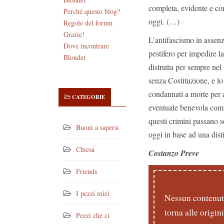
completa, evidente e con
Perché questo blog?
oggi. (…)
Regole del forum
Grazie!
L’antifascismo in assen
Dove incontrare
pestifero per impedire la
Blondet
distrutta per sempre nel
senza Costituzione, e lo 
condannati a morte per a
CATEGORIE
eventuale benevola comm
questi crimini passano so
Buoni a sapersi
oggi in base ad una dis
Chiesa
Costanzo Preve
Friends
I pezzi miei
Nessun contenuto
torna alle origin
Pezzi che ci