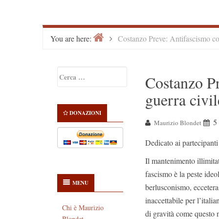
Home
>
You are here:
Costanzo Preve: Antifascismo co
Primary
Ricerca
Costanzo Pr
Sidebar
per:
guerra civil
DONAZIONI
5
Maurizio Blondet
Dedicato ai partecipanti
Il mantenimento illimita
fascismo è la peste ideo
MENU
berlusconismo, eccetera
inaccettabile per l’itali
Chi è Maurizio
di gravità come questo 
Blondet