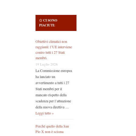
CI SONO
PIACIUTI:
Obiettivi climatici non
raggiunti: l’UE interviene
contro tutti i 27 Stati
membri.
19 Luglio 2026
La Commissione europea
ha lanciato un
avvertimento a tutti i 27
Stati membri per il
mancato rispetto della
scadenza per l’attuazione
della nuova direttiva …
Leggi tutto »
Perché quello della San
Pio X non è scisma